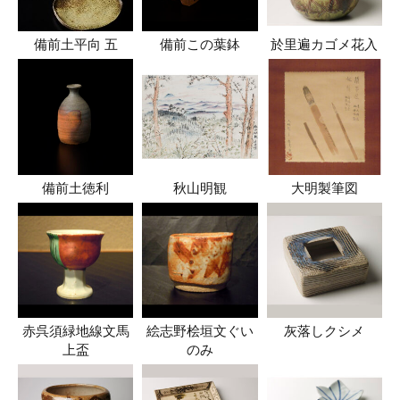
備前土平向 五
備前この葉鉢
於里遍カゴメ花入
備前土徳利
秋山明観
大明製筆図
赤呉須緑地線文馬
絵志野桧垣文ぐい
灰落しクシメ
上盃
のみ