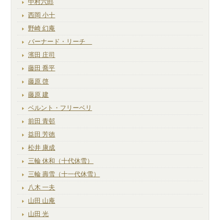
中村六郎
西岡 小十
野崎 幻庵
バーナード・リーチ
濱田 庄司
藤田 喬平
藤原 啓
藤原 建
ベルント・フリーベリ
前田 青邨
益田 芳徳
松井 康成
三輪 休和（十代休雪）
三輪 壽雪（十一代休雪）
八木 一夫
山田 山庵
山田 光