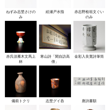
ねずみ志埜さけの
絵瀬戸水指
赤志野桧垣文ぐい
み
のみ
赤呉須雁木文馬上
寒山詩「閑自訪高
金彩入良寛詩筆筒
杯
僧」
備前トクリ
志埜グイ呑
唐詩書額