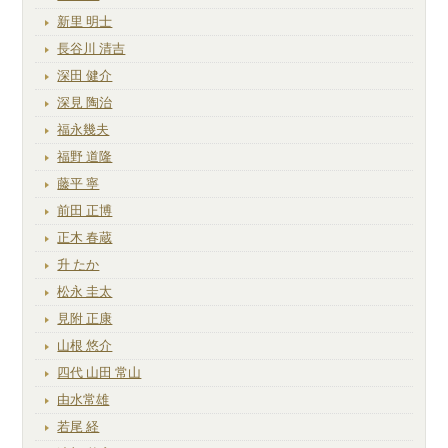
新里 明士
長谷川 清吉
深田 健介
深見 陶治
福永幾夫
福野 道隆
藤平 寧
前田 正博
正木 春蔵
升 たか
松永 圭太
見附 正康
山根 悠介
四代 山田 常山
由水常雄
若尾 経