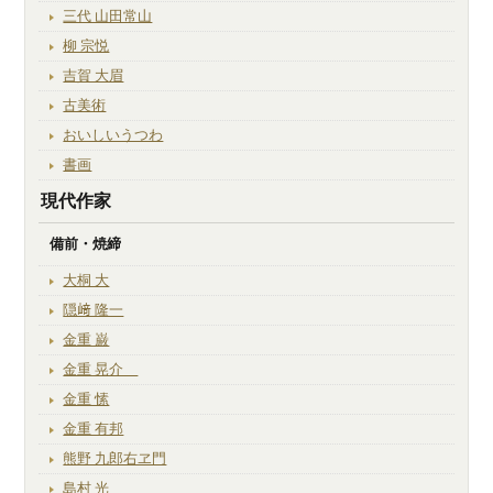
三代 山田常山
柳 宗悦
吉賀 大眉
古美術
おいしいうつわ
書画
現代作家
備前・焼締
大桐 大
隠﨑 隆一
金重 巌
金重 晃介
金重 愫
金重 有邦
熊野 九郎右ヱ門
島村 光