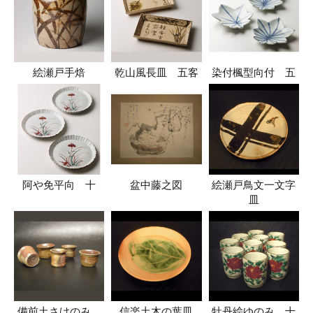
絵瀬戸手焙
乾山風長皿 五客
染付楓型向付 五
阿や免平向 十
盆中藤之図
絵瀬戸鳥文一文字
皿
備前土さけのみ
信楽土木の葉皿
牡丹絵ゆのみ 十