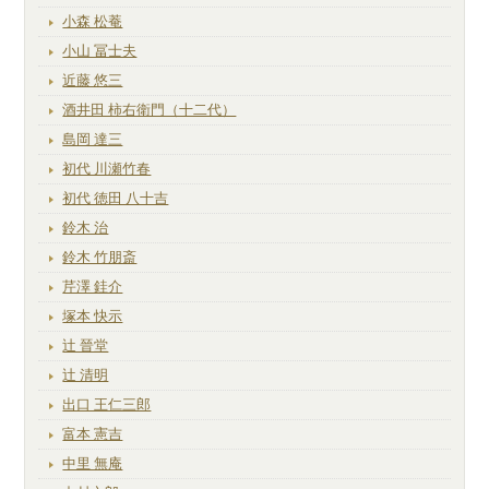
小森 松菴
小山 冨士夫
近藤 悠三
酒井田 柿右衛門（十二代）
島岡 達三
初代 川瀬竹春
初代 徳田 八十吉
鈴木 治
鈴木 竹朋斎
芹澤 銈介
塚本 快示
辻 晉堂
辻 清明
出口 王仁三郎
富本 憲吉
中里 無庵