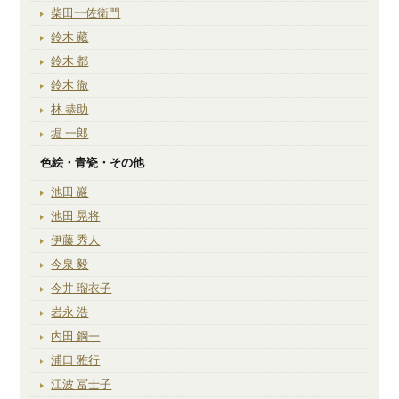
柴田一佐衛門
鈴木 藏
鈴木 都
鈴木 徹
林 恭助
堀 一郎
色絵・青瓷・その他
池田 巖
池田 晃将
伊藤 秀人
今泉 毅
今井 瑠衣子
岩永 浩
内田 鋼一
浦口 雅行
江波 冨士子