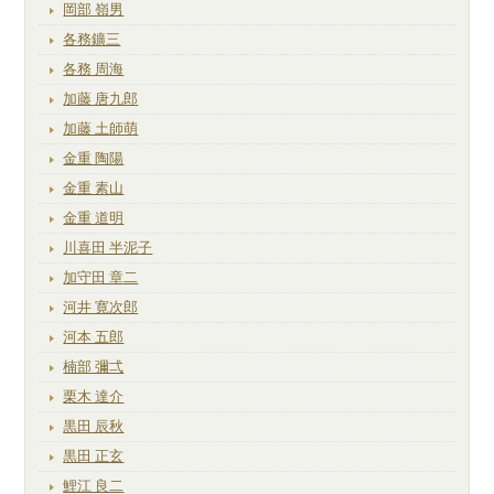
岡部 嶺男
各務鑛三
各務 周海
加藤 唐九郎
加藤 土師萌
金重 陶陽
金重 素山
金重 道明
川喜田 半泥子
加守田 章二
河井 寛次郎
河本 五郎
楠部 彌弌
栗木 達介
黒田 辰秋
黒田 正玄
鯉江 良二