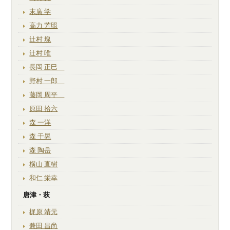
末廣 学
高力 芳照
辻村 塊
辻村 唯
長岡 正巳
野村 一郎
藤岡 周平
原田 拾六
森 一洋
森 千晃
森 陶岳
横山 直樹
和仁 栄幸
唐津・萩
梶原 靖元
兼田 昌尚