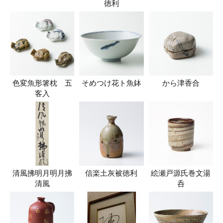
徳利
色変魚形箸枕 五
そめつけ花ト魚鉢
から津香合
客入
清風拂明月明月拂
信楽土灰被徳利
絵瀬戸源氏巻文湯
清風
呑