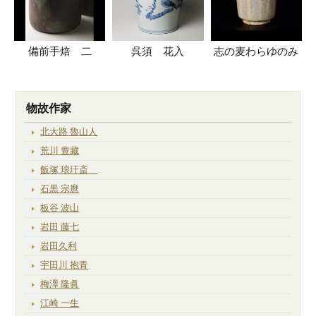
備前手焙 二
呉須 花入
志の麦わらゆのみ
物故作家
北大路 魯山人
荒川 豊藏
飯塚 琅玕斎
石黒 宗麿
板谷 波山
岩田 藤七
岩田久利
宇田川 抱青
梅澤 隆眞
江崎 一生