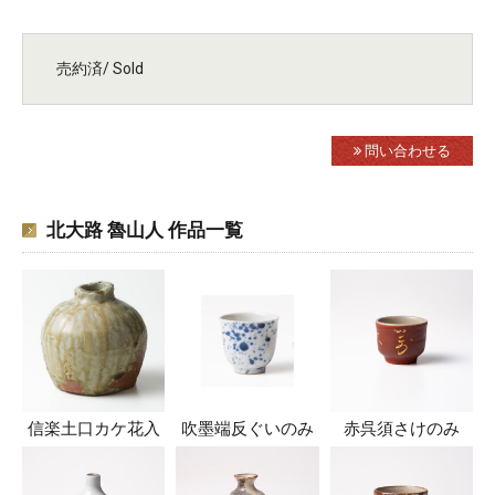
売約済/ Sold
問い合わせる
北大路 魯山人 作品一覧
信楽土口カケ花入
吹墨端反ぐいのみ
赤呉須さけのみ