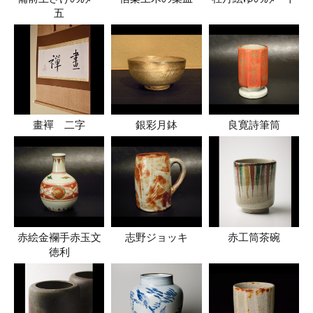
五
畫襌 二字
銀彩月鉢
良寛詩筆筒
赤絵金襴手赤玉文
志野ジョッキ
赤工筒茶碗
徳利