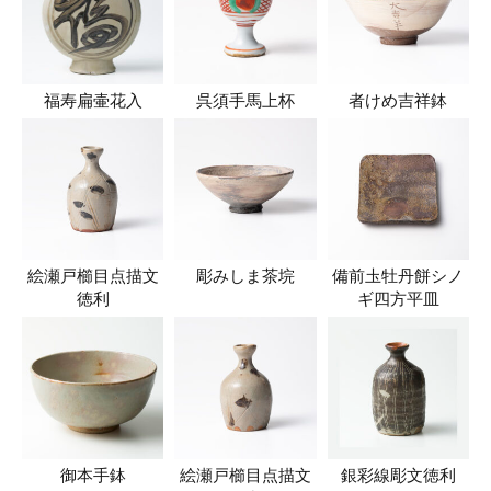
福寿扁壷花入
呉須手馬上杯
者けめ吉祥鉢
絵瀬戸櫛目点描文
彫みしま茶垸
備前圡牡丹餅シノ
徳利
ギ四方平皿
御本手鉢
絵瀬戸櫛目点描文
銀彩線彫文徳利