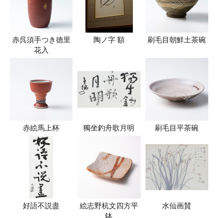
赤呉須手つき徳里
陶ノ字 額
刷毛目朝鮮土茶碗
花入
赤絵馬上杯
獨坐釣舟歌月明
刷毛目平茶碗
好語不説盡
絵志野杭文四方平
水仙画賛
鉢