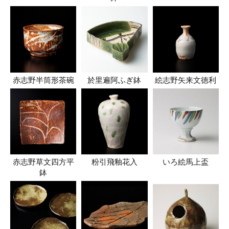
赤志野半筒形茶碗
於里遍阿ふぎ鉢
絵志野矢来文徳利
赤志野草文四方平
粉引飛釉花入
いろ絵馬上盃
鉢