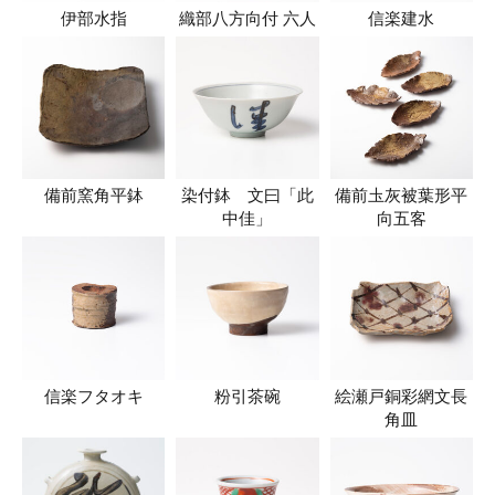
伊部水指
織部八方向付 六人
信楽建水
備前窯角平鉢
染付鉢 文曰「此
備前圡灰被葉形平
中佳」
向五客
信楽フタオキ
粉引茶碗
絵瀬戸銅彩網文長
角皿