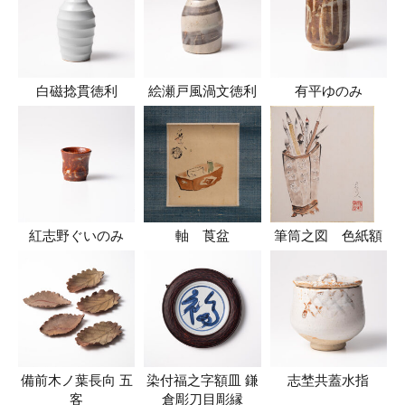
白磁捻貫徳利
絵瀬戸風渦文徳利
有平ゆのみ
紅志野ぐいのみ
軸 莨盆
筆筒之図 色紙額
備前木ノ葉長向 五
染付福之字額皿 鎌
志埜共蓋水指
客
倉彫刀目彫縁