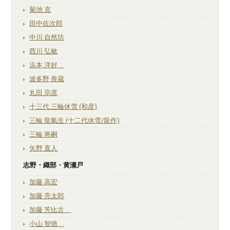
菊池 克
田中佐次郎
中川 自然坊
西川 弘敏
浜本 洋好
波多野 善蔵
丸田 宗彦
十三代 三輪休雪 (和彦)
三輪 龍氣生 (十二代休雪/龍作)
三輪 将嗣
矢野 直人
志野・織部・黄瀬戸
加藤 高宏
加藤 亮太郎
加藤 芳比古
小山 智徳