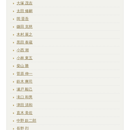
大塚 茂吉
太田 修嗣
岡 晋吾
鎌田 克慈
木村 展之
黒田 泰蔵
小西 潮
小林 東五
柴山 勝
菅原 伸一
鈴木 爽司
瀬戸 毅己
滝口 和男
津田 清和
直木 美佐
中野 欽二郎
長野 烈