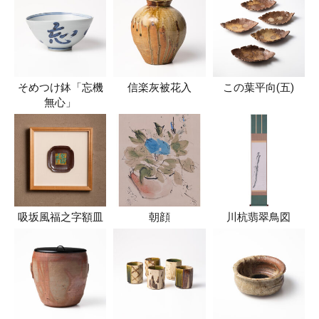
そめつけ鉢「忘機
信楽灰被花入
この葉平向(五)
無心」
吸坂風福之字額皿
朝顔
川杭翡翠鳥図