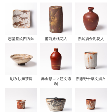
志埜笹絵四方鉢
備前旅枕花入
赤呉須金泥花入
彫みし満茶垸
赤金彩コマ筋文徳
赤志野十草文湯呑
利