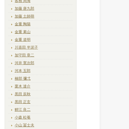
各務 周海
加藤 唐九郎
加藤 土師萌
金重 陶陽
金重 素山
金重 道明
川喜田 半泥子
加守田 章二
河井 寛次郎
河本 五郎
楠部 彌弌
栗木 達介
黒田 辰秋
黒田 正玄
鯉江 良二
小森 松菴
小山 冨士夫