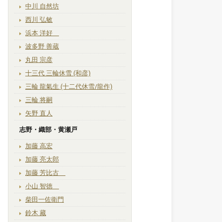
中川 自然坊
西川 弘敏
浜本 洋好
波多野 善蔵
丸田 宗彦
十三代 三輪休雪 (和彦)
三輪 龍氣生 (十二代休雪/龍作)
三輪 将嗣
矢野 直人
志野・織部・黄瀬戸
加藤 高宏
加藤 亮太郎
加藤 芳比古
小山 智徳
柴田一佐衛門
鈴木 藏