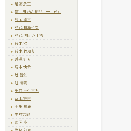
近藤 悠三
酒井田 柿右衛門（十二代）
島岡 達三
初代 川瀬竹春
初代 徳田 八十吉
鈴木 治
鈴木 竹朋斎
芹澤 銈介
塚本 快示
辻 晉堂
辻 清明
出口 王仁三郎
富本 憲吉
中里 無庵
中村六郎
西岡 小十
野崎 幻庵