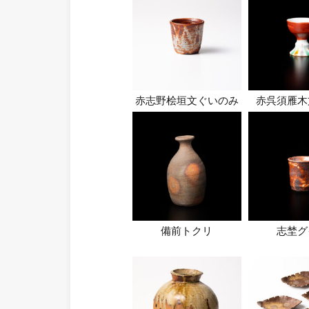
赤志野桧垣文ぐいのみ
赤呉須雁木
備前トクリ
志埜グ