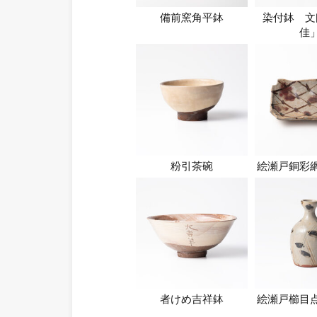
備前窯角平鉢
染付鉢 文
佳
粉引茶碗
絵瀬戸銅彩
者けめ吉祥鉢
絵瀬戸櫛目