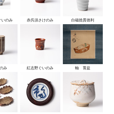
ぐいのみ
赤呉須さけのみ
白磁捻貫徳利
のみ
紅志野ぐいのみ
軸 莨盆