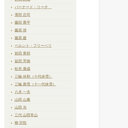
バーナード・リーチ
濱田 庄司
藤田 喬平
藤原 啓
藤原 建
ベルント・フリーベリ
前田 青邨
益田 芳徳
松井 康成
三輪 休和（十代休雪）
三輪 壽雪（十一代休雪）
八木 一夫
山田 山庵
山田 光
三代 山田常山
柳 宗悦