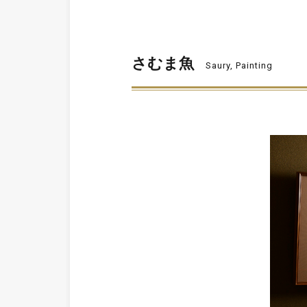
さむま魚
Saury, Painting