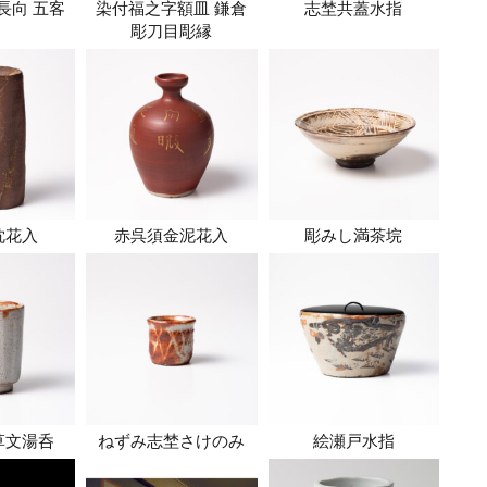
長向 五客
染付福之字額皿 鎌倉
志埜共蓋水指
彫刀目彫縁
枕花入
赤呉須金泥花入
彫みし満茶垸
草文湯呑
ねずみ志埜さけのみ
絵瀬戸水指