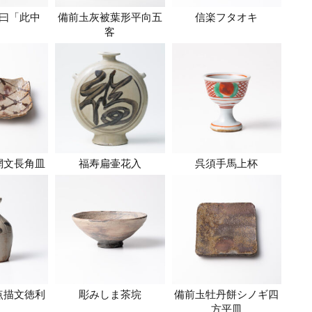
曰「此中
備前圡灰被葉形平向五
信楽フタオキ
」
客
網文長角皿
福寿扁壷花入
呉須手馬上杯
点描文徳利
彫みしま茶垸
備前圡牡丹餅シノギ四
方平皿