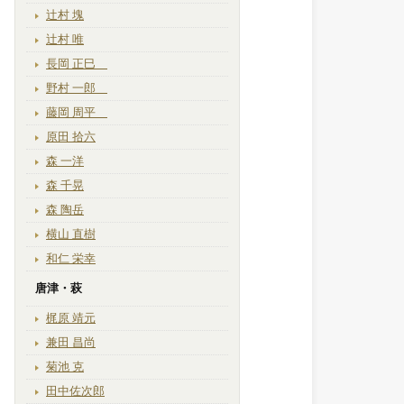
辻村 塊
辻村 唯
長岡 正巳
野村 一郎
藤岡 周平
原田 拾六
森 一洋
森 千晃
森 陶岳
横山 直樹
和仁 栄幸
唐津・萩
梶原 靖元
兼田 昌尚
菊池 克
田中佐次郎