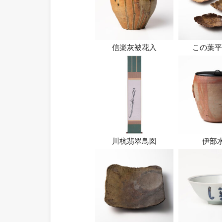
信楽灰被花入
この葉平
川杭翡翠鳥図
伊部