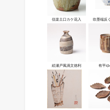
信楽土口カケ花入
吹墨端反
絵瀬戸風渦文徳利
有平ゆ