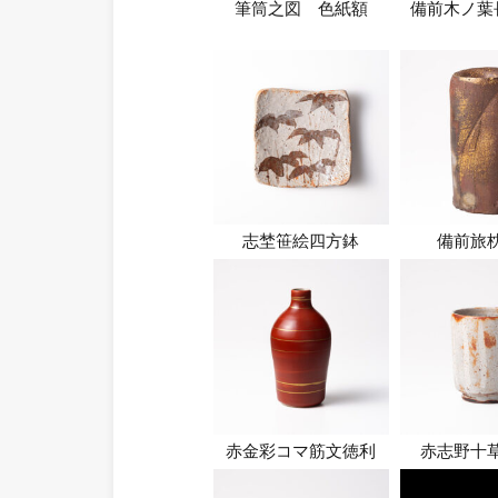
筆筒之図 色紙額
備前木ノ葉
志埜笹絵四方鉢
備前旅
赤金彩コマ筋文徳利
赤志野十