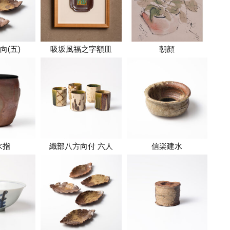
向(五)
吸坂風福之字額皿
朝顔
水指
織部八方向付 六人
信楽建水