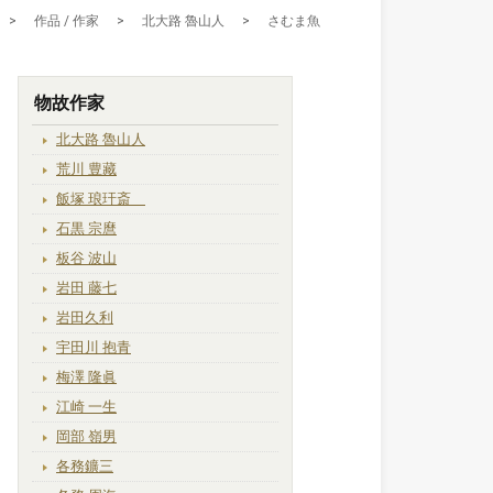
>
作品 / 作家
>
北大路 魯山人
>
さむま魚
物故作家
北大路 魯山人
荒川 豊藏
飯塚 琅玕斎
石黒 宗麿
板谷 波山
岩田 藤七
岩田久利
宇田川 抱青
梅澤 隆眞
江崎 一生
岡部 嶺男
各務鑛三