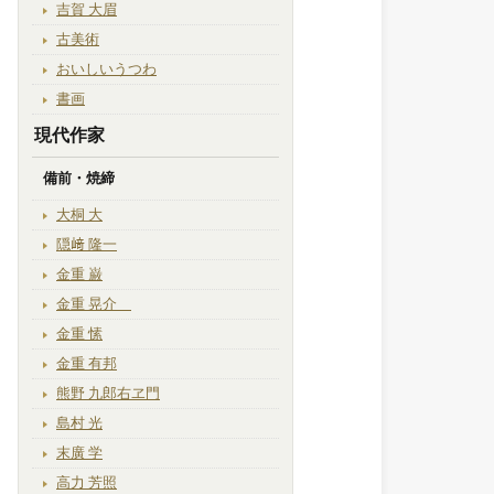
吉賀 大眉
古美術
おいしいうつわ
書画
現代作家
備前・焼締
大桐 大
隠﨑 隆一
金重 巌
金重 晃介
金重 愫
金重 有邦
熊野 九郎右ヱ門
島村 光
末廣 学
高力 芳照