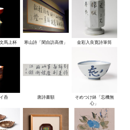
文馬上杯
寒山詩「閑自訪高僧」
金彩入良寛詩筆筒
イ呑
唐詩書額
そめつけ鉢「忘機無
心」