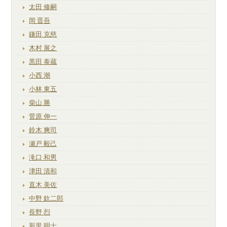
太田 修嗣
岡 晋吾
鎌田 克慈
木村 展之
黒田 泰蔵
小西 潮
小林 東五
柴山 勝
菅原 伸一
鈴木 爽司
瀬戸 毅己
滝口 和男
津田 清和
直木 美佐
中野 欽二郎
長野 烈
新里 明士