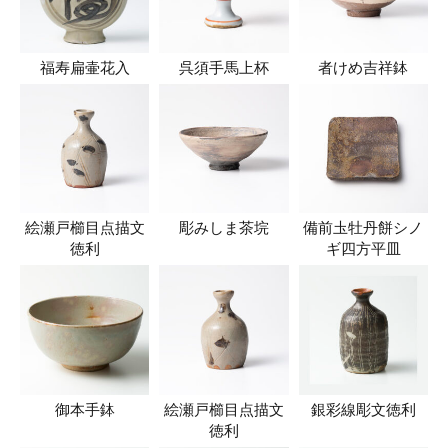
福寿扁壷花入
呉須手馬上杯
者けめ吉祥鉢
絵瀬戸櫛目点描文
彫みしま茶垸
備前圡牡丹餅シノ
徳利
ギ四方平皿
御本手鉢
絵瀬戸櫛目点描文
銀彩線彫文徳利
徳利