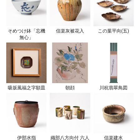
そめつけ鉢「忘機
信楽灰被花入
この葉平向(五)
無心」
吸坂風福之字額皿
朝顔
川杭翡翠鳥図
伊部水指
織部八方向付 六人
信楽建水