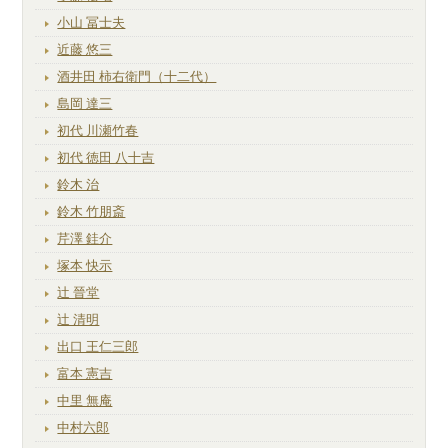
小山 冨士夫
近藤 悠三
酒井田 柿右衛門（十二代）
島岡 達三
初代 川瀬竹春
初代 徳田 八十吉
鈴木 治
鈴木 竹朋斎
芹澤 銈介
塚本 快示
辻 晉堂
辻 清明
出口 王仁三郎
富本 憲吉
中里 無庵
中村六郎