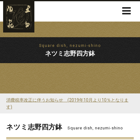
Square dish, nezumi-shino
ネツミ志野四方鉢
消費税率改正に伴うお知らせ (2019年10月より10％となりま
す)
ネツミ志野四方鉢
Square dish, nezumi-shino