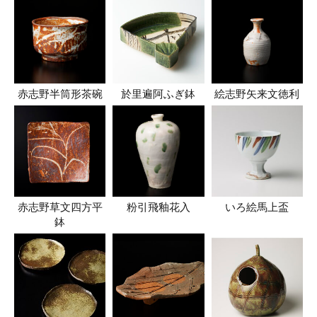
赤志野半筒形茶碗
於里遍阿ふぎ鉢
絵志野矢来文徳利
赤志野草文四方平
粉引飛釉花入
いろ絵馬上盃
鉢