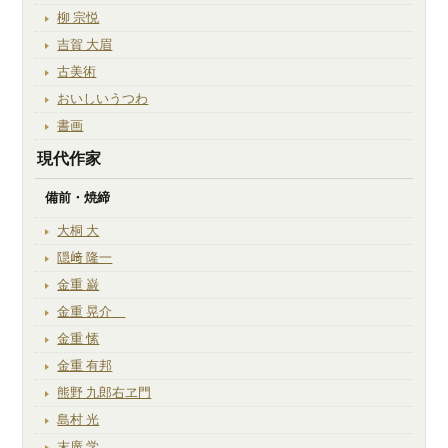
柳 宗悦
吉賀 大眉
古美術
おいしいうつわ
書画
現代作家
備前・焼締
大桐 大
隠﨑 隆一
金重 巌
金重 晃介
金重 愫
金重 有邦
熊野 九郎右ヱ門
島村 光
末廣 学