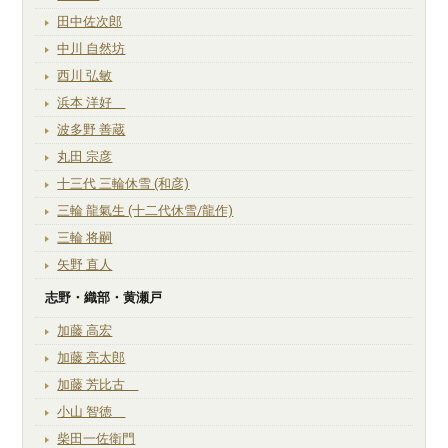
田中佐次郎
中川 自然坊
西川 弘敏
浜本 洋好
波多野 善蔵
丸田 宗彦
十三代 三輪休雪 (和彦)
三輪 龍氣生 (十二代休雪/龍作)
三輪 将嗣
矢野 直人
志野・織部・黄瀬戸
加藤 高宏
加藤 亮太郎
加藤 芳比古
小山 智徳
柴田一佐衛門