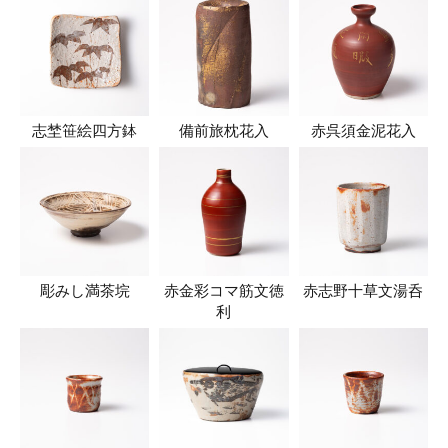
志埜笹絵四方鉢
備前旅枕花入
赤呉須金泥花入
彫みし満茶垸
赤金彩コマ筋文徳
赤志野十草文湯呑
利