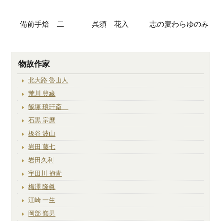
備前手焙 二
呉須 花入
志の麦わらゆのみ
物故作家
北大路 魯山人
荒川 豊藏
飯塚 琅玕斎
石黒 宗麿
板谷 波山
岩田 藤七
岩田久利
宇田川 抱青
梅澤 隆眞
江崎 一生
岡部 嶺男