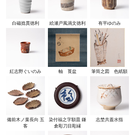
白磁捻貫徳利
絵瀬戸風渦文徳利
有平ゆのみ
紅志野ぐいのみ
軸 莨盆
筆筒之図 色紙額
備前木ノ葉長向 五
染付福之字額皿 鎌
志埜共蓋水指
客
倉彫刀目彫縁