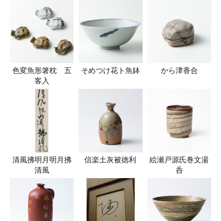
色変魚形箸枕 五
そめつけ花ト魚鉢
から津香合
客入
清風拂明月明月拂
信楽土灰被徳利
絵瀬戸源氏巻文湯
清風
呑