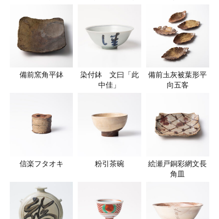
備前窯角平鉢
染付鉢 文曰「此
備前圡灰被葉形平
中佳」
向五客
信楽フタオキ
粉引茶碗
絵瀬戸銅彩網文長
角皿