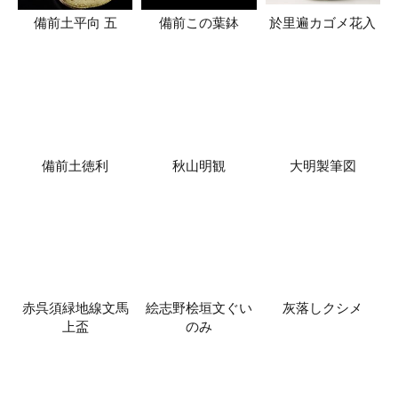
備前土平向 五
備前この葉鉢
於里遍カゴメ花入
備前土徳利
秋山明観
大明製筆図
赤呉須緑地線文馬
絵志野桧垣文ぐい
灰落しクシメ
上盃
のみ