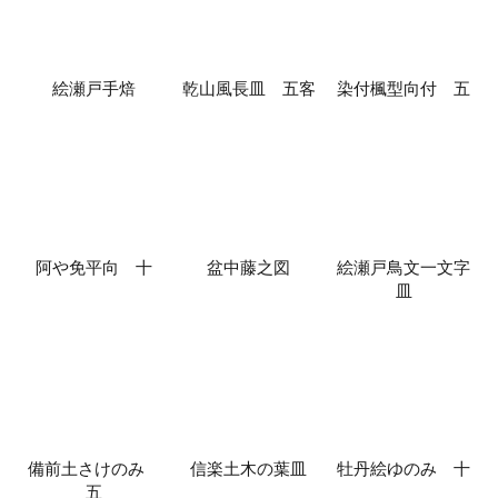
絵瀬戸手焙
乾山風長皿 五客
染付楓型向付 五
阿や免平向 十
盆中藤之図
絵瀬戸鳥文一文字
皿
備前土さけのみ
信楽土木の葉皿
牡丹絵ゆのみ 十
五