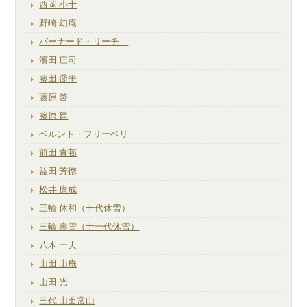
西岡 小十
野崎 幻庵
バーナード・リーチ
濱田 庄司
藤田 喬平
藤原 啓
藤原 建
ベルント・フリーベリ
前田 青邨
益田 芳徳
松井 康成
三輪 休和（十代休雪）
三輪 壽雪（十一代休雪）
八木 一夫
山田 山庵
山田 光
三代 山田常山