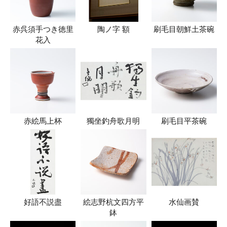
赤呉須手つき徳里
陶ノ字 額
刷毛目朝鮮土茶碗
花入
赤絵馬上杯
獨坐釣舟歌月明
刷毛目平茶碗
好語不説盡
絵志野杭文四方平
水仙画賛
鉢