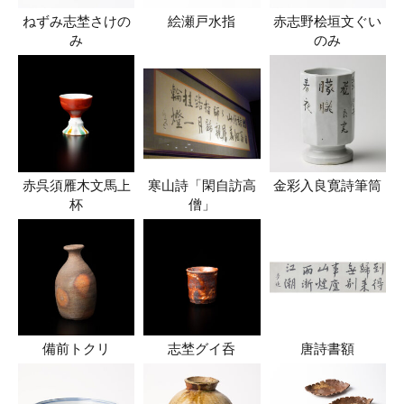
ねずみ志埜さけの
絵瀬戸水指
赤志野桧垣文ぐい
み
のみ
赤呉須雁木文馬上
寒山詩「閑自訪高
金彩入良寛詩筆筒
杯
僧」
備前トクリ
志埜グイ呑
唐詩書額