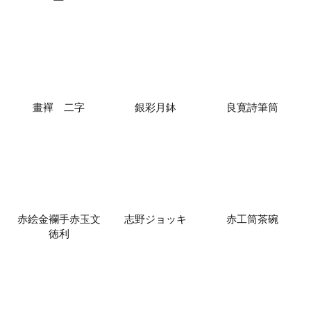
畫襌 二字
銀彩月鉢
良寛詩筆筒
赤絵金襴手赤玉文
志野ジョッキ
赤工筒茶碗
徳利