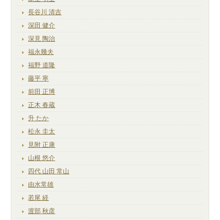
長谷川 清吉
深田 健介
深見 陶治
福永幾夫
福野 道隆
藤平 寧
前田 正博
正木 春蔵
升 たか
松永 圭太
見附 正康
山根 悠介
四代 山田 常山
由水常雄
若尾 経
渡部 秋彦