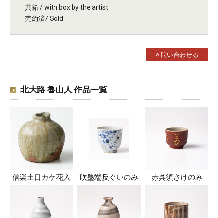
共箱 / with box by the artist
売約済/ Sold
問い合わせる
北大路 魯山人 作品一覧
信楽土口カケ花入
吹墨端反ぐいのみ
赤呉須さけのみ