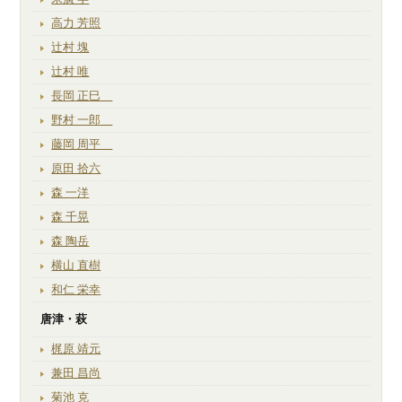
高力 芳照
辻村 塊
辻村 唯
長岡 正巳
野村 一郎
藤岡 周平
原田 拾六
森 一洋
森 千晃
森 陶岳
横山 直樹
和仁 栄幸
唐津・萩
梶原 靖元
兼田 昌尚
菊池 克