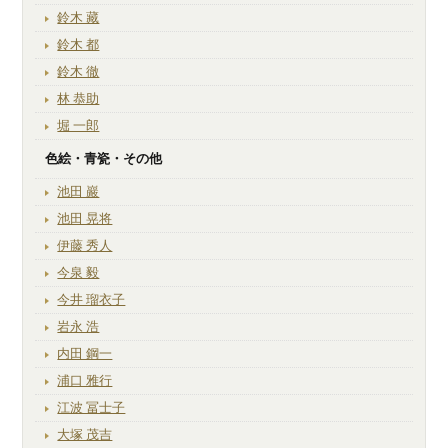
鈴木 藏
鈴木 都
鈴木 徹
林 恭助
堀 一郎
色絵・青瓷・その他
池田 巖
池田 晃将
伊藤 秀人
今泉 毅
今井 瑠衣子
岩永 浩
内田 鋼一
浦口 雅行
江波 冨士子
大塚 茂吉