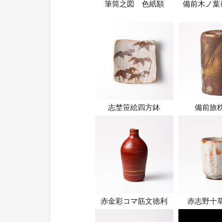
筆筒之図 色紙額
備前木ノ葉
志埜笹絵四方鉢
備前旅
赤金彩コマ筋文徳利
赤志野十