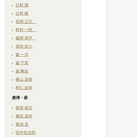
辻村 塊
辻村 唯
長岡 正巳
野村 一郎
藤岡 周平
原田 拾六
森 一洋
森 千晃
森 陶岳
横山 直樹
和仁 栄幸
唐津・萩
梶原 靖元
兼田 昌尚
菊池 克
田中佐次郎