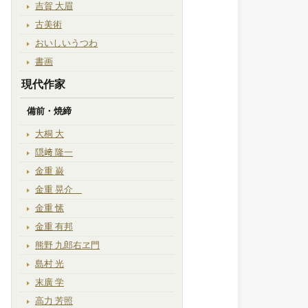
吉賀 大眉
古美術
おいしいうつわ
書画
現代作家
備前・焼締
大桐 大
隠﨑 隆一
金重 巌
金重 晃介
金重 愫
金重 有邦
熊野 九郎右ヱ門
島村 光
末廣 学
高力 芳照