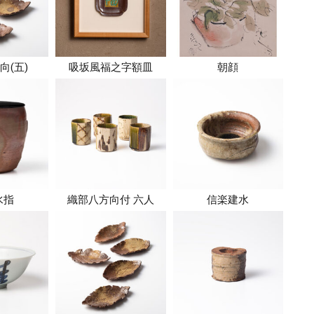
向(五)
吸坂風福之字額皿
朝顔
水指
織部八方向付 六人
信楽建水