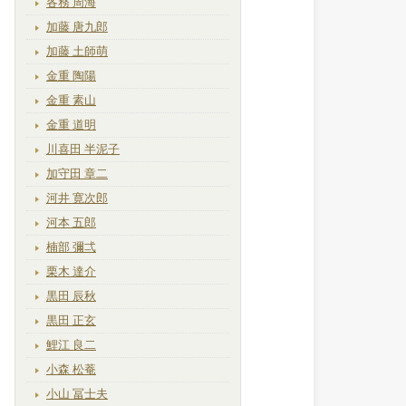
各務 周海
加藤 唐九郎
加藤 土師萌
金重 陶陽
金重 素山
金重 道明
川喜田 半泥子
加守田 章二
河井 寛次郎
河本 五郎
楠部 彌弌
栗木 達介
黒田 辰秋
黒田 正玄
鯉江 良二
小森 松菴
小山 冨士夫