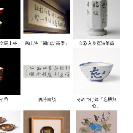
文馬上杯
寒山詩「閑自訪高僧」
金彩入良寛詩筆筒
イ呑
唐詩書額
そめつけ鉢「忘機無
心」