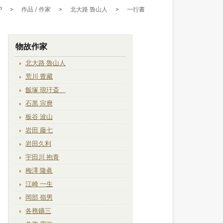
P
>
作品 / 作家
>
北大路 魯山人
>
一行書
物故作家
北大路 魯山人
荒川 豊藏
飯塚 琅玕斎
石黒 宗麿
板谷 波山
岩田 藤七
岩田久利
宇田川 抱青
梅澤 隆眞
江崎 一生
岡部 嶺男
各務鑛三