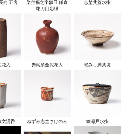
長向 五客
染付福之字額皿 鎌倉
志埜共蓋水指
彫刀目彫縁
枕花入
赤呉須金泥花入
彫みし満茶垸
草文湯呑
ねずみ志埜さけのみ
絵瀬戸水指