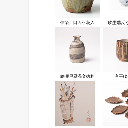
信楽土口カケ花入
吹墨端反
絵瀬戸風渦文徳利
有平ゆ