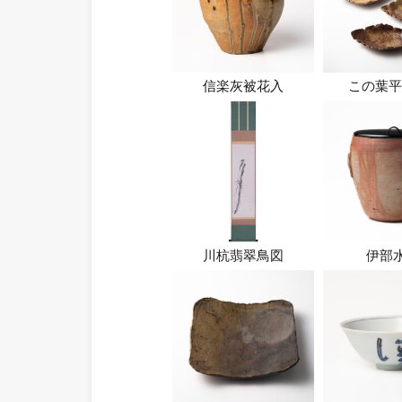
信楽灰被花入
この葉平
川杭翡翠鳥図
伊部