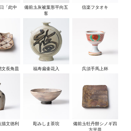
曰「此中
備前圡灰被葉形平向五
信楽フタオキ
」
客
網文長角皿
福寿扁壷花入
呉須手馬上杯
点描文徳利
彫みしま茶垸
備前圡牡丹餅シノギ四
方平皿