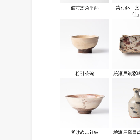
備前窯角平鉢
染付鉢 文
佳
粉引茶碗
絵瀬戸銅彩
者けめ吉祥鉢
絵瀬戸櫛目