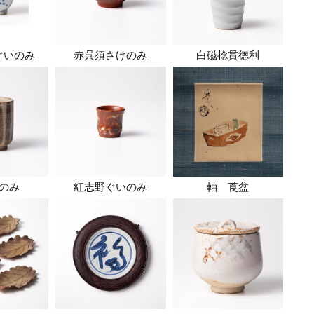
ぐいのみ
赤呉須さけのみ
白磁捻貫徳利
のみ
紅志野ぐいのみ
軸 莨盆