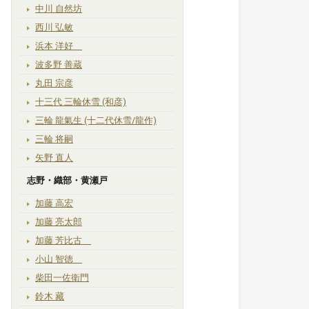
中川 自然坊
西川 弘敏
浜本 洋好
波多野 善蔵
丸田 宗彦
十三代 三輪休雪 (和彦)
三輪 龍氣生 (十二代休雪/龍作)
三輪 将嗣
矢野 直人
志野・織部・黄瀬戸
加藤 高宏
加藤 亮太郎
加藤 芳比古
小山 智徳
柴田一佐衛門
鈴木 藏