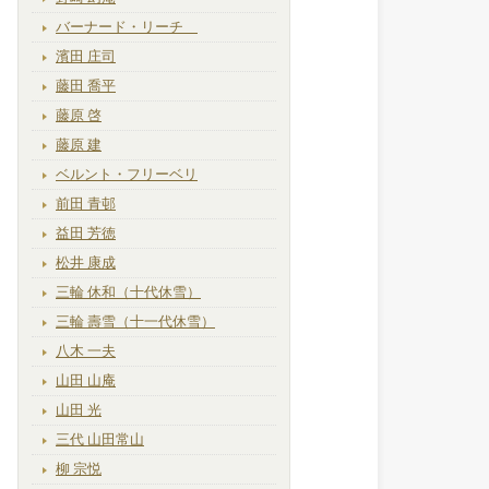
バーナード・リーチ
濱田 庄司
藤田 喬平
藤原 啓
藤原 建
ベルント・フリーベリ
前田 青邨
益田 芳徳
松井 康成
三輪 休和（十代休雪）
三輪 壽雪（十一代休雪）
八木 一夫
山田 山庵
山田 光
三代 山田常山
柳 宗悦