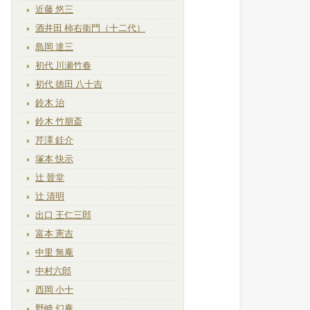
近藤 悠三
酒井田 柿右衛門（十二代）
島岡 達三
初代 川瀬竹春
初代 徳田 八十吉
鈴木 治
鈴木 竹朋斎
芹澤 銈介
塚本 快示
辻 晉堂
辻 清明
出口 王仁三郎
富本 憲吉
中里 無庵
中村六郎
西岡 小十
野崎 幻庵