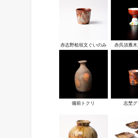
赤志野桧垣文ぐいのみ
赤呉須雁木
備前トクリ
志埜グ