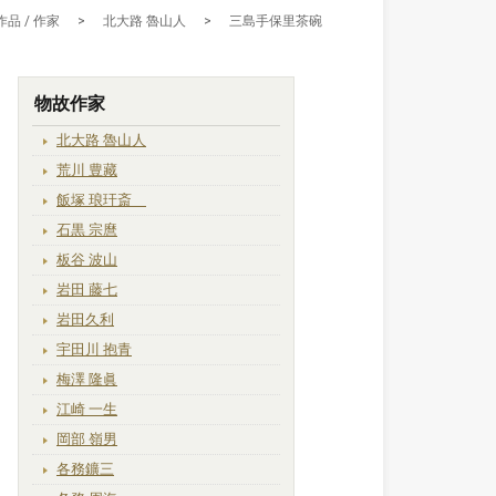
作品 / 作家
>
北大路 魯山人
>
三島手保里茶碗
物故作家
北大路 魯山人
荒川 豊藏
飯塚 琅玕斎
石黒 宗麿
板谷 波山
岩田 藤七
岩田久利
宇田川 抱青
梅澤 隆眞
江崎 一生
岡部 嶺男
各務鑛三