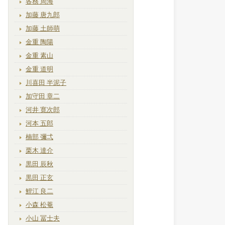
各務 周海
加藤 唐九郎
加藤 土師萌
金重 陶陽
金重 素山
金重 道明
川喜田 半泥子
加守田 章二
河井 寛次郎
河本 五郎
楠部 彌弌
栗木 達介
黒田 辰秋
黒田 正玄
鯉江 良二
小森 松菴
小山 冨士夫