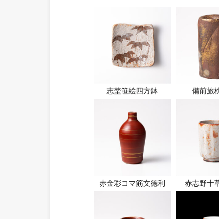
志埜笹絵四方鉢
備前旅
赤金彩コマ筋文徳利
赤志野十