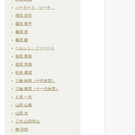
バーナード・リーチ
濱田 庄司
藤田 喬平
藤原 啓
藤原 建
ベルント・フリーベリ
前田 青邨
益田 芳徳
松井 康成
三輪 休和（十代休雪）
三輪 壽雪（十一代休雪）
八木 一夫
山田 山庵
山田 光
三代 山田常山
柳 宗悦