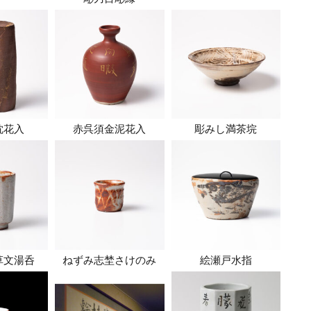
枕花入
赤呉須金泥花入
彫みし満茶垸
草文湯呑
ねずみ志埜さけのみ
絵瀬戸水指