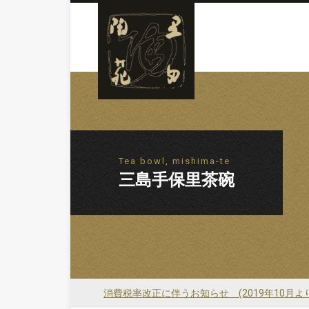
Tea bowl, mishima-te
三島手保里茶碗
消費税率改正に伴うお知らせ (2019年10月よ