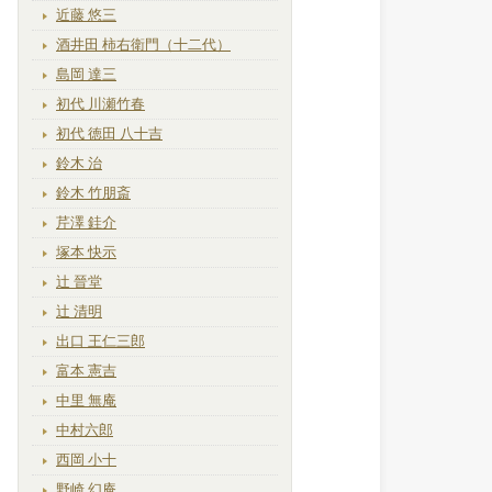
近藤 悠三
酒井田 柿右衛門（十二代）
島岡 達三
初代 川瀬竹春
初代 徳田 八十吉
鈴木 治
鈴木 竹朋斎
芹澤 銈介
塚本 快示
辻 晉堂
辻 清明
出口 王仁三郎
富本 憲吉
中里 無庵
中村六郎
西岡 小十
野崎 幻庵