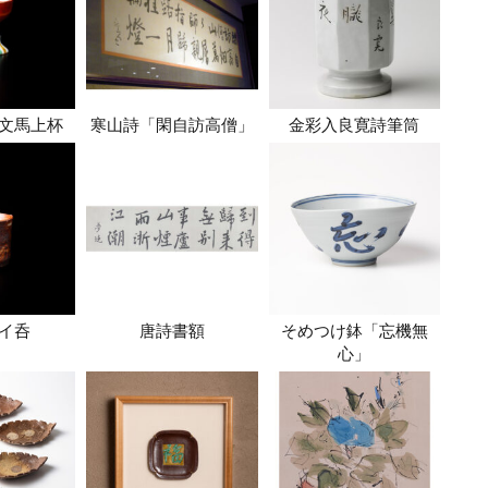
文馬上杯
寒山詩「閑自訪高僧」
金彩入良寛詩筆筒
イ呑
唐詩書額
そめつけ鉢「忘機無
心」