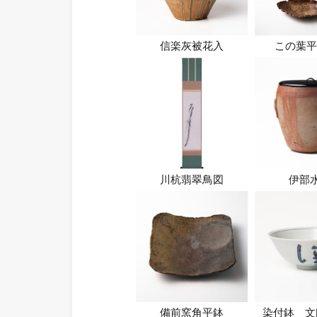
信楽灰被花入
この葉平
川杭翡翠鳥図
伊部
備前窯角平鉢
染付鉢 文