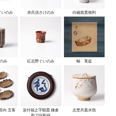
ぐいのみ
赤呉須さけのみ
白磁捻貫徳利
のみ
紅志野ぐいのみ
軸 莨盆
長向 五客
染付福之字額皿 鎌倉
志埜共蓋水指
彫刀目彫縁