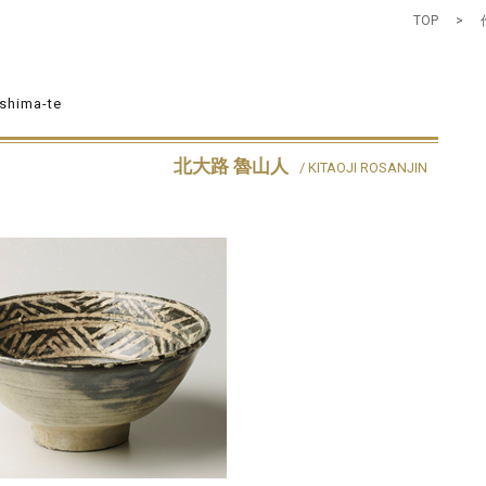
TOP
>
ishima-te
北大路 魯山人
/ KITAOJI ROSANJIN