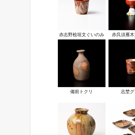
赤志野桧垣文ぐいのみ
赤呉須雁木
備前トクリ
志埜グ