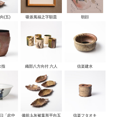
向(五)
吸坂風福之字額皿
朝顔
水指
織部八方向付 六人
信楽建水
曰「此中
備前圡灰被葉形平向五
信楽フタオキ