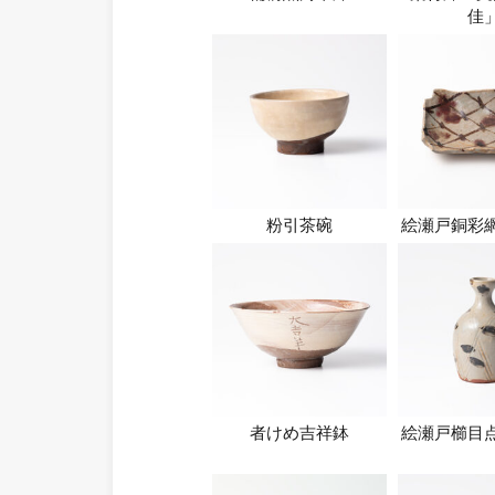
佳
粉引茶碗
絵瀬戸銅彩
者けめ吉祥鉢
絵瀬戸櫛目