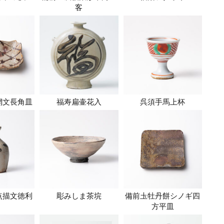
」
客
網文長角皿
福寿扁壷花入
呉須手馬上杯
点描文徳利
彫みしま茶垸
備前圡牡丹餅シノギ四
方平皿