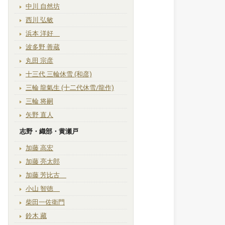
中川 自然坊
西川 弘敏
浜本 洋好
波多野 善蔵
丸田 宗彦
十三代 三輪休雪 (和彦)
三輪 龍氣生 (十二代休雪/龍作)
三輪 将嗣
矢野 直人
志野・織部・黄瀬戸
加藤 高宏
加藤 亮太郎
加藤 芳比古
小山 智徳
柴田一佐衛門
鈴木 藏