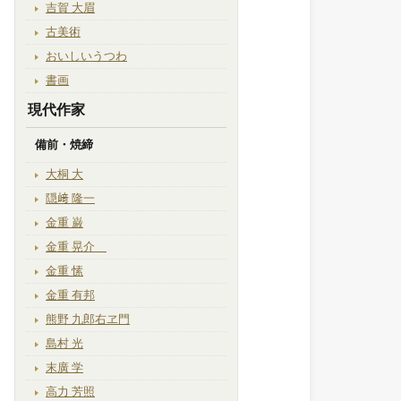
吉賀 大眉
古美術
おいしいうつわ
書画
現代作家
備前・焼締
大桐 大
隠﨑 隆一
金重 巌
金重 晃介
金重 愫
金重 有邦
熊野 九郎右ヱ門
島村 光
末廣 学
高力 芳照