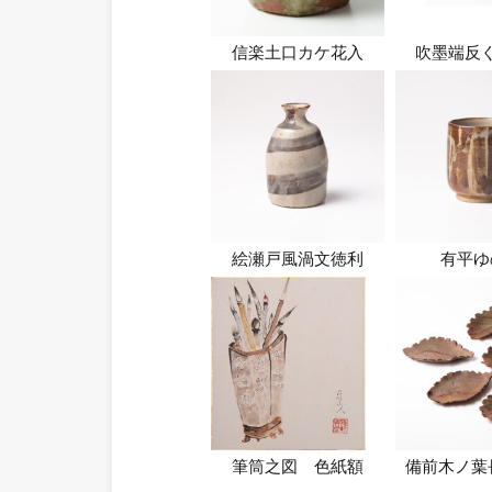
信楽土口カケ花入
吹墨端反
絵瀬戸風渦文徳利
有平ゆ
筆筒之図 色紙額
備前木ノ葉