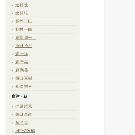
辻村 塊
辻村 唯
長岡 正巳
野村 一郎
藤岡 周平
原田 拾六
森 一洋
森 千晃
森 陶岳
横山 直樹
和仁 栄幸
唐津・萩
梶原 靖元
兼田 昌尚
菊池 克
田中佐次郎