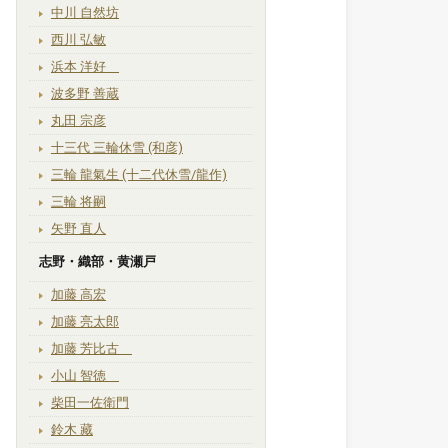
中川 自然坊
西川 弘敏
浜本 洋好
波多野 善蔵
丸田 宗彦
十三代 三輪休雪 (和彦)
三輪 龍氣生 (十二代休雪/龍作)
三輪 将嗣
矢野 直人
志野・織部・黄瀬戸
加藤 高宏
加藤 亮太郎
加藤 芳比古
小山 智徳
柴田一佐衛門
鈴木 藏