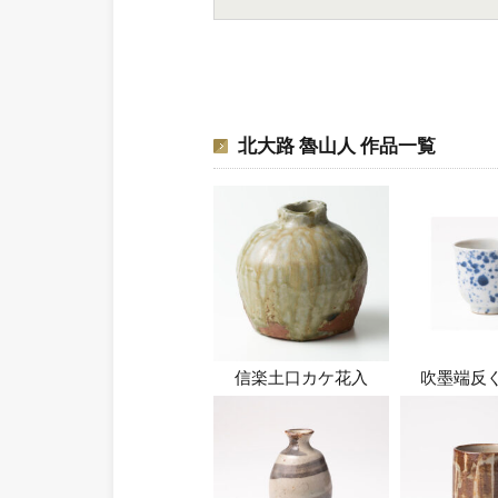
北大路 魯山人 作品一覧
信楽土口カケ花入
吹墨端反