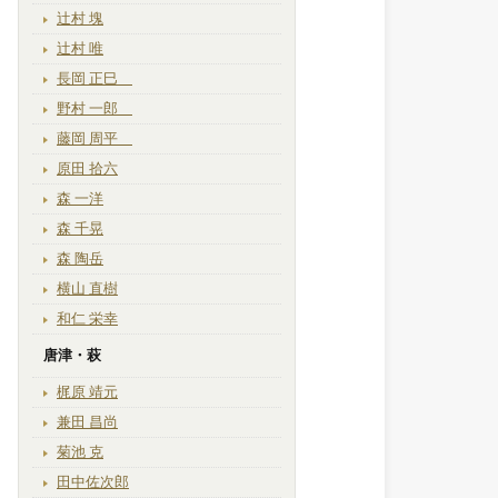
辻村 塊
辻村 唯
長岡 正巳
野村 一郎
藤岡 周平
原田 拾六
森 一洋
森 千晃
森 陶岳
横山 直樹
和仁 栄幸
唐津・萩
梶原 靖元
兼田 昌尚
菊池 克
田中佐次郎