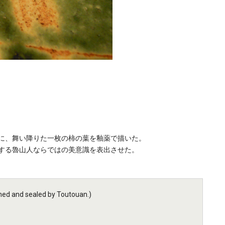
に、舞い降りた一枚の柿の葉を釉薬で描いた。
する魯山人ならではの美意識を表出させた。
d and sealed by Toutouan.)