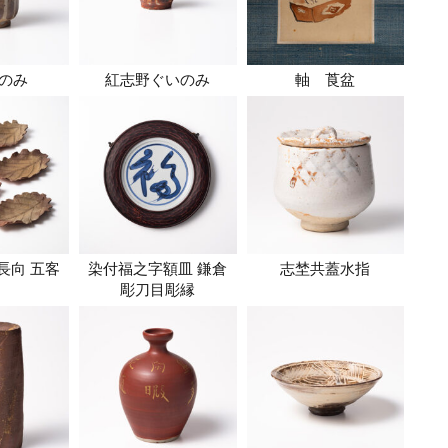
のみ
紅志野ぐいのみ
軸 莨盆
長向 五客
染付福之字額皿 鎌倉
志埜共蓋水指
彫刀目彫縁