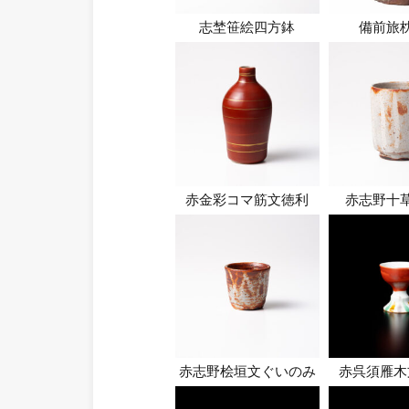
志埜笹絵四方鉢
備前旅
赤金彩コマ筋文徳利
赤志野十
赤志野桧垣文ぐいのみ
赤呉須雁木