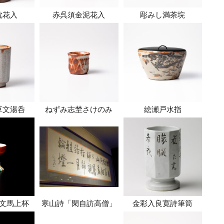
枕花入
赤呉須金泥花入
彫みし満茶垸
草文湯呑
ねずみ志埜さけのみ
絵瀬戸水指
文馬上杯
寒山詩「閑自訪高僧」
金彩入良寛詩筆筒