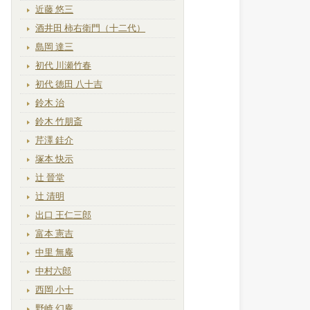
近藤 悠三
酒井田 柿右衛門（十二代）
島岡 達三
初代 川瀬竹春
初代 徳田 八十吉
鈴木 治
鈴木 竹朋斎
芹澤 銈介
塚本 快示
辻 晉堂
辻 清明
出口 王仁三郎
富本 憲吉
中里 無庵
中村六郎
西岡 小十
野崎 幻庵