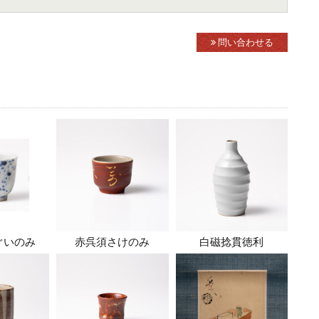
問い合わせる
ぐいのみ
赤呉須さけのみ
白磁捻貫徳利