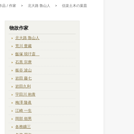
作品 / 作家
>
北大路 魯山人
>
信楽土木の葉皿
物故作家
北大路 魯山人
荒川 豊藏
飯塚 琅玕斎
石黒 宗麿
板谷 波山
岩田 藤七
岩田久利
宇田川 抱青
梅澤 隆眞
江崎 一生
岡部 嶺男
各務鑛三