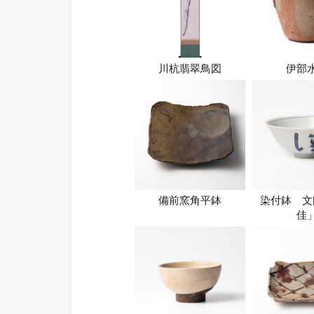
川杭翡翠鳥図
伊部
備前窯角平鉢
染付鉢 文
佳