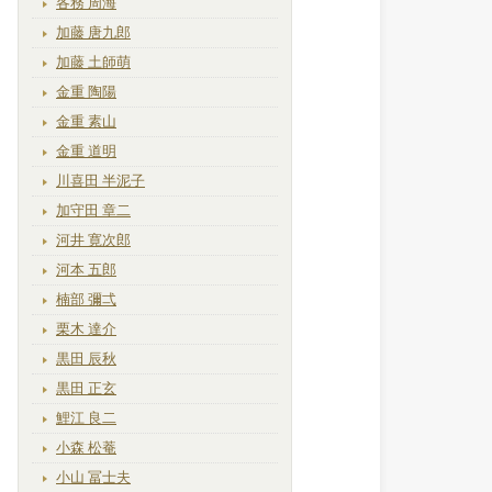
各務 周海
加藤 唐九郎
加藤 土師萌
金重 陶陽
金重 素山
金重 道明
川喜田 半泥子
加守田 章二
河井 寛次郎
河本 五郎
楠部 彌弌
栗木 達介
黒田 辰秋
黒田 正玄
鯉江 良二
小森 松菴
小山 冨士夫