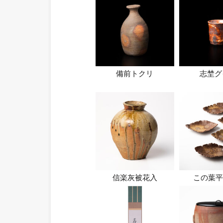
備前トクリ
志埜グ
信楽灰被花入
この葉平