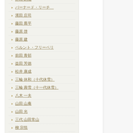
バーナード・リーチ
濱田 庄司
藤田 喬平
藤原 啓
藤原 建
ベルント・フリーベリ
前田 青邨
益田 芳徳
松井 康成
三輪 休和（十代休雪）
三輪 壽雪（十一代休雪）
八木 一夫
山田 山庵
山田 光
三代 山田常山
柳 宗悦