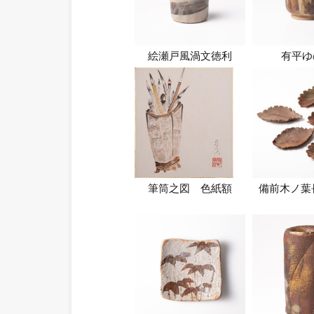
絵瀬戸風渦文徳利
有平ゆ
筆筒之図 色紙額
備前木ノ葉