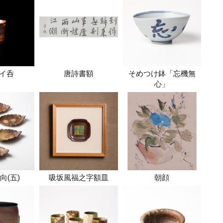
イ呑
唐詩書額
そめつけ鉢「忘機無
心」
向(五)
吸坂風福之字額皿
朝顔