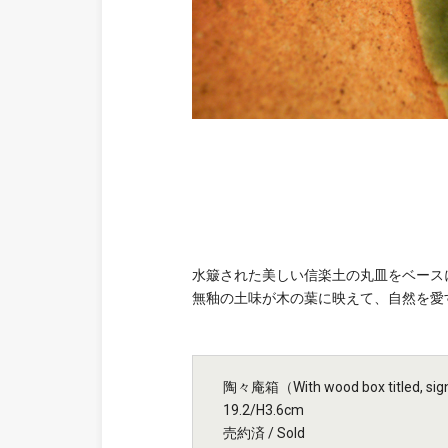
水簸された美しい信楽土の丸皿をベース
無釉の土味が木の葉に映えて、自然を愛
陶々庵箱（With wood box titled, signe
19.2/H3.6cm
売約済 / Sold