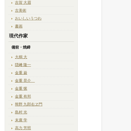
吉賀 大眉
古美術
おいしいうつわ
書画
現代作家
備前・焼締
大桐 大
隠﨑 隆一
金重 巌
金重 晃介
金重 愫
金重 有邦
熊野 九郎右ヱ門
島村 光
末廣 学
高力 芳照