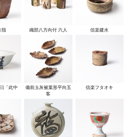
水指
織部八方向付 六人
信楽建水
曰「此中
備前圡灰被葉形平向五
信楽フタオキ
」
客