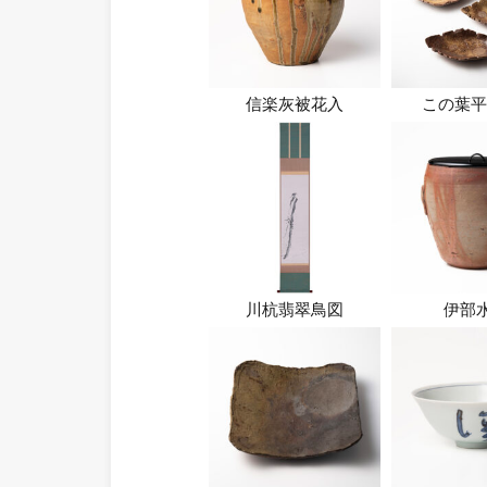
信楽灰被花入
この葉平
川杭翡翠鳥図
伊部