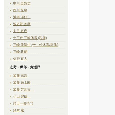
中川 自然坊
西川 弘敏
浜本 洋好
波多野 善蔵
丸田 宗彦
十三代 三輪休雪 (和彦)
三輪 龍氣生 (十二代休雪/龍作)
三輪 将嗣
矢野 直人
志野・織部・黄瀬戸
加藤 高宏
加藤 亮太郎
加藤 芳比古
小山 智徳
柴田一佐衛門
鈴木 藏