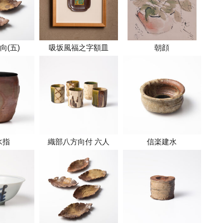
向(五)
吸坂風福之字額皿
朝顔
水指
織部八方向付 六人
信楽建水