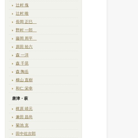
辻村 塊
辻村 唯
長岡 正巳
野村 一郎
藤岡 周平
原田 拾六
森 一洋
森 千晃
森 陶岳
横山 直樹
和仁 栄幸
唐津・萩
梶原 靖元
兼田 昌尚
菊池 克
田中佐次郎