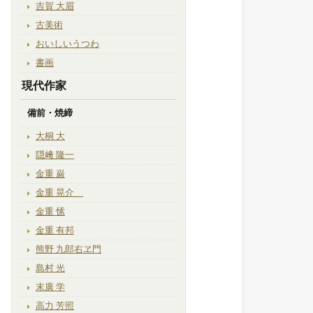
吉賀 大眉
古美術
おいしいうつわ
書画
現代作家
備前・焼締
大桐 大
隠﨑 隆一
金重 巌
金重 晃介
金重 愫
金重 有邦
熊野 九郎右ヱ門
島村 光
末廣 学
高力 芳照