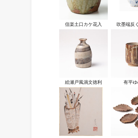
信楽土口カケ花入
吹墨端反
絵瀬戸風渦文徳利
有平ゆ