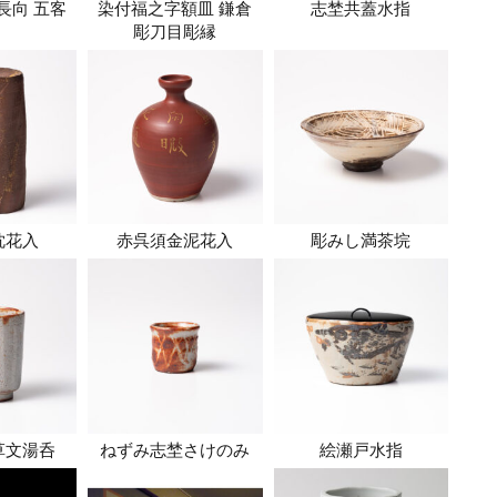
長向 五客
染付福之字額皿 鎌倉
志埜共蓋水指
彫刀目彫縁
枕花入
赤呉須金泥花入
彫みし満茶垸
草文湯呑
ねずみ志埜さけのみ
絵瀬戸水指