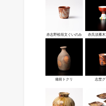
赤志野桧垣文ぐいのみ
赤呉須雁木
備前トクリ
志埜グ