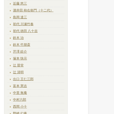
近藤 悠三
酒井田 柿右衛門（十二代）
島岡 達三
初代 川瀬竹春
初代 徳田 八十吉
鈴木 治
鈴木 竹朋斎
芹澤 銈介
塚本 快示
辻 晉堂
辻 清明
出口 王仁三郎
富本 憲吉
中里 無庵
中村六郎
西岡 小十
野崎 幻庵