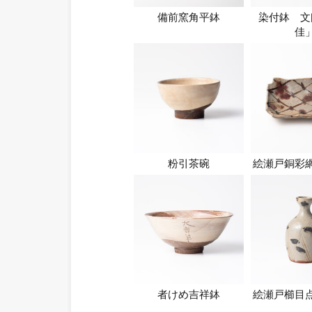
備前窯角平鉢
染付鉢 文
佳
粉引茶碗
絵瀬戸銅彩
者けめ吉祥鉢
絵瀬戸櫛目