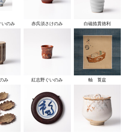
ぐいのみ
赤呉須さけのみ
白磁捻貫徳利
のみ
紅志野ぐいのみ
軸 莨盆