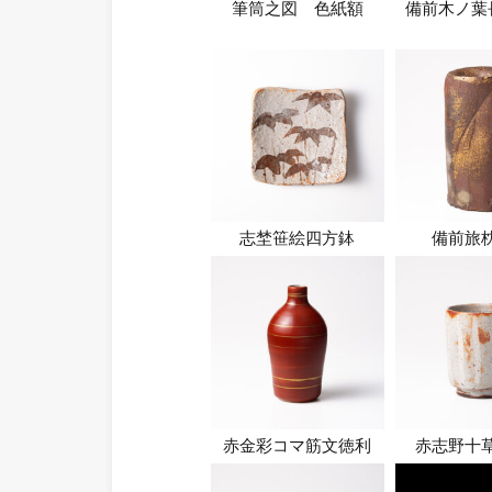
筆筒之図 色紙額
備前木ノ葉
志埜笹絵四方鉢
備前旅
赤金彩コマ筋文徳利
赤志野十