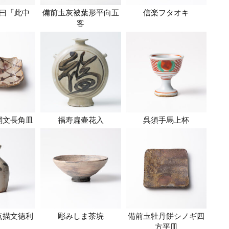
曰「此中
備前圡灰被葉形平向五
信楽フタオキ
」
客
網文長角皿
福寿扁壷花入
呉須手馬上杯
点描文徳利
彫みしま茶垸
備前圡牡丹餅シノギ四
方平皿