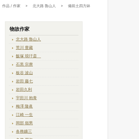
作品 / 作家
>
北大路 魯山人
>
備前土四方鉢
物故作家
北大路 魯山人
荒川 豊藏
飯塚 琅玕斎
石黒 宗麿
板谷 波山
岩田 藤七
岩田久利
宇田川 抱青
梅澤 隆眞
江崎 一生
岡部 嶺男
各務鑛三