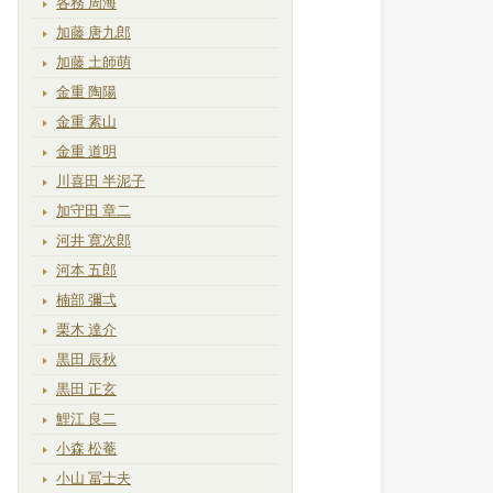
各務 周海
加藤 唐九郎
加藤 土師萌
金重 陶陽
金重 素山
金重 道明
川喜田 半泥子
加守田 章二
河井 寛次郎
河本 五郎
楠部 彌弌
栗木 達介
黒田 辰秋
黒田 正玄
鯉江 良二
小森 松菴
小山 冨士夫