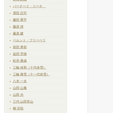
バーナード・リーチ
濱田 庄司
藤田 喬平
藤原 啓
藤原 建
ベルント・フリーベリ
前田 青邨
益田 芳徳
松井 康成
三輪 休和（十代休雪）
三輪 壽雪（十一代休雪）
八木 一夫
山田 山庵
山田 光
三代 山田常山
柳 宗悦