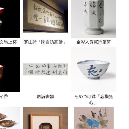
文馬上杯
寒山詩「閑自訪高僧」
金彩入良寛詩筆筒
イ呑
唐詩書額
そめつけ鉢「忘機無
心」