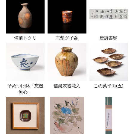
備前トクリ
志埜グイ呑
唐詩書額
そめつけ鉢「忘機
信楽灰被花入
この葉平向(五)
無心」