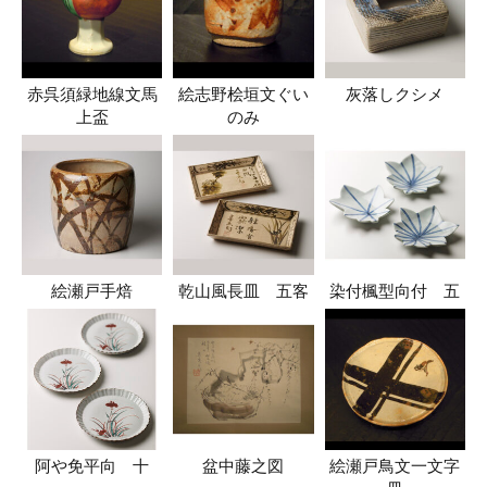
赤呉須緑地線文馬
絵志野桧垣文ぐい
灰落しクシメ
上盃
のみ
絵瀬戸手焙
乾山風長皿 五客
染付楓型向付 五
阿や免平向 十
盆中藤之図
絵瀬戸鳥文一文字