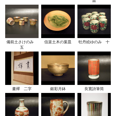
皿
備前土さけのみ
信楽土木の葉皿
牡丹絵ゆのみ 十
五
畫襌 二字
銀彩月鉢
良寛詩筆筒