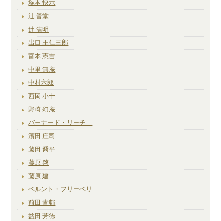
塚本 快示
辻 晉堂
辻 清明
出口 王仁三郎
富本 憲吉
中里 無庵
中村六郎
西岡 小十
野崎 幻庵
バーナード・リーチ
濱田 庄司
藤田 喬平
藤原 啓
藤原 建
ベルント・フリーベリ
前田 青邨
益田 芳徳