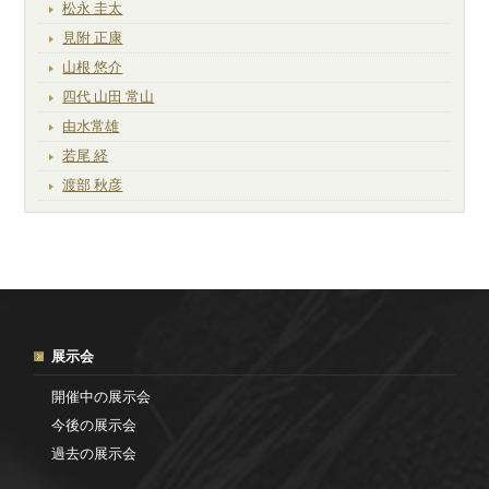
松永 圭太
見附 正康
山根 悠介
四代 山田 常山
由水常雄
若尾 経
渡部 秋彦
展示会
開催中の展示会
今後の展示会
過去の展示会