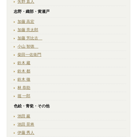
矢野 直人
志野・織部・黄瀬戸
加藤 高宏
加藤 亮太郎
加藤 芳比古
小山 智徳
柴田一佐衛門
鈴木 藏
鈴木 都
鈴木 徹
林 恭助
堀 一郎
色絵・青瓷・その他
池田 巖
池田 晃将
伊藤 秀人