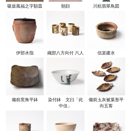
吸坂風福之字額皿
朝顔
川杭翡翠鳥図
伊部水指
織部八方向付 六人
信楽建水
備前窯角平鉢
染付鉢 文曰「此
備前圡灰被葉形平
中佳」
向五客