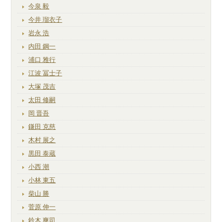
今泉 毅
今井 瑠衣子
岩永 浩
内田 鋼一
浦口 雅行
江波 冨士子
大塚 茂吉
太田 修嗣
岡 晋吾
鎌田 克慈
木村 展之
黒田 泰蔵
小西 潮
小林 東五
柴山 勝
菅原 伸一
鈴木 爽司