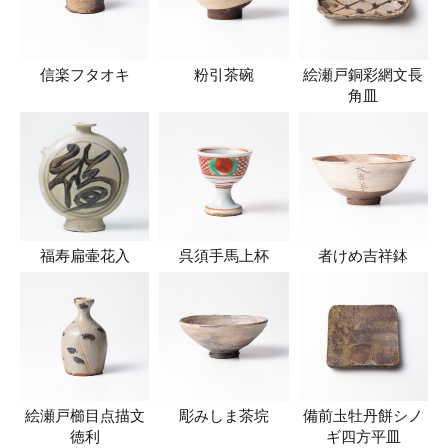
信楽フタオキ
粉引茶碗
絵瀬戸銅彩網文長
角皿
福寿扁壷花入
呉須手馬上杯
者けめ吉祥鉢
絵瀬戸櫛目点描文
彫みしま茶垸
備前圡牡丹餅シノ
徳利
ギ四方平皿