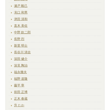
瀬戸 毅己
滝口 和男
津田 清和
直木 美佐
中野 欽二郎
長野 烈
新里 明士
長谷川 清吉
深田 健介
深見 陶治
福永幾夫
福野 道隆
藤平 寧
前田 正博
正木 春蔵
升 たか