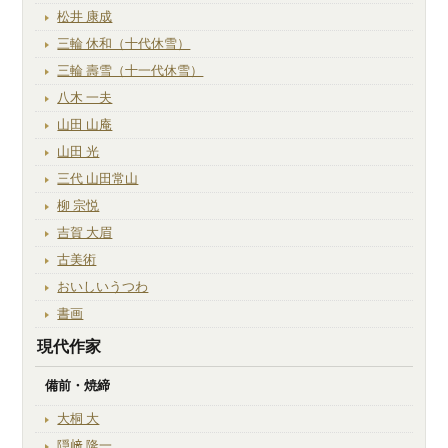
松井 康成
三輪 休和（十代休雪）
三輪 壽雪（十一代休雪）
八木 一夫
山田 山庵
山田 光
三代 山田常山
柳 宗悦
吉賀 大眉
古美術
おいしいうつわ
書画
現代作家
備前・焼締
大桐 大
隠﨑 隆一