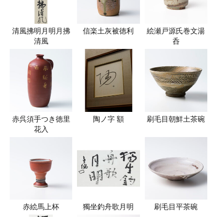
清風拂明月明月拂
信楽土灰被徳利
絵瀬戸源氏巻文湯
清風
呑
赤呉須手つき徳里
陶ノ字 額
刷毛目朝鮮土茶碗
花入
赤絵馬上杯
獨坐釣舟歌月明
刷毛目平茶碗