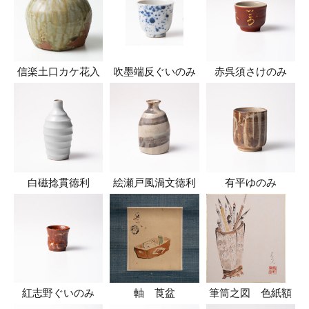
信楽土口カケ花入
吹墨端反ぐいのみ
赤呉須さけのみ
白磁捻貫徳利
絵瀬戸風渦文徳利
有平ゆのみ
紅志野ぐいのみ
軸 莨盆
筆筒之図 色紙額