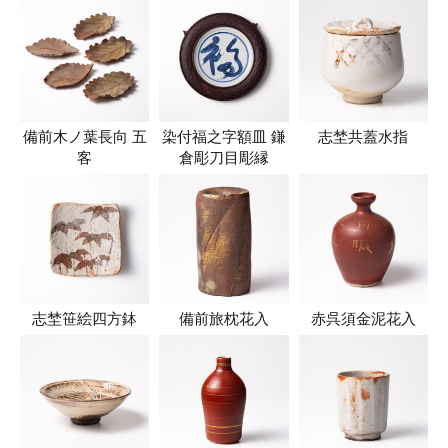
備前木ノ葉長向 五
染付福之字額皿 鎌
志埜共蓋水指
客
倉彫刀目彫縁
志埜笹絵四方鉢
備前旅枕花入
赤呉須金泥花入