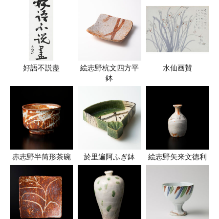
好語不説盡
絵志野杭文四方平
水仙画賛
鉢
赤志野半筒形茶碗
於里遍阿ふぎ鉢
絵志野矢来文徳利