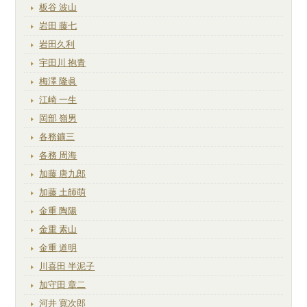
板谷 波山
岩田 藤七
岩田久利
宇田川 抱青
梅澤 隆眞
江崎 一生
岡部 嶺男
各務鑛三
各務 周海
加藤 唐九郎
加藤 土師萌
金重 陶陽
金重 素山
金重 道明
川喜田 半泥子
加守田 章二
河井 寛次郎