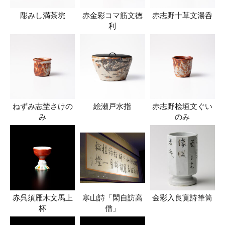
彫みし満茶垸
赤金彩コマ筋文徳
赤志野十草文湯呑
利
ねずみ志埜さけの
絵瀬戸水指
赤志野桧垣文ぐい
み
のみ
赤呉須雁木文馬上
寒山詩「閑自訪高
金彩入良寛詩筆筒
杯
僧」