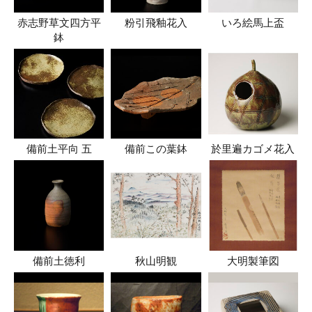
赤志野草文四方平
粉引飛釉花入
いろ絵馬上盃
鉢
備前土平向 五
備前この葉鉢
於里遍カゴメ花入
備前土徳利
秋山明観
大明製筆図