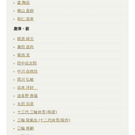
森 陶岳
横山 直樹
和仁 栄幸
唐津・萩
梶原 靖元
兼田 昌尚
菊池 克
田中佐次郎
中川 自然坊
西川 弘敏
浜本 洋好
波多野 善蔵
丸田 宗彦
十三代 三輪休雪 (和彦)
三輪 龍氣生 (十二代休雪/龍作)
三輪 将嗣