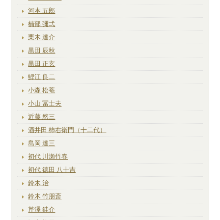
河本 五郎
楠部 彌弌
栗木 達介
黒田 辰秋
黒田 正玄
鯉江 良二
小森 松菴
小山 冨士夫
近藤 悠三
酒井田 柿右衛門（十二代）
島岡 達三
初代 川瀬竹春
初代 徳田 八十吉
鈴木 治
鈴木 竹朋斎
芹澤 銈介