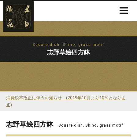
Square dish, Shino, grass motif
志野草絵四方鉢
消費税率改正に伴うお知らせ (2019年10月より10％となりま
す)
志野草絵四方鉢
Square dish, Shino, grass motif