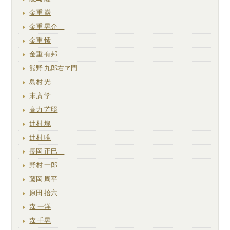
金重 巌
金重 晃介
金重 愫
金重 有邦
熊野 九郎右ヱ門
島村 光
末廣 学
高力 芳照
辻村 塊
辻村 唯
長岡 正巳
野村 一郎
藤岡 周平
原田 拾六
森 一洋
森 千晃