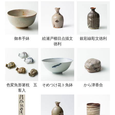
御本手鉢
絵瀬戸櫛目点描文
銀彩線彫文徳利
徳利
色変魚形箸枕 五
そめつけ花ト魚鉢
から津香合
客入