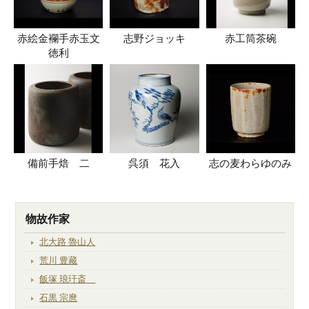
赤絵金襴手赤玉文
志野ジョッキ
赤工筒茶碗
徳利
備前手焙 二
呉須 花入
志の麦わらゆのみ
物故作家
北大路 魯山人
荒川 豊藏
飯塚 琅玕斎
石黒 宗麿