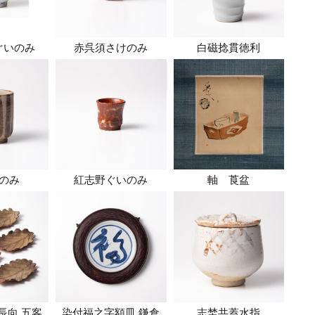
ぐいのみ
赤呉須さけのみ
白磁捻貫徳利
のみ
紅志野ぐいのみ
軸 莨盆
長向 五客
染付福之字額皿 鎌倉
志埜共蓋水指