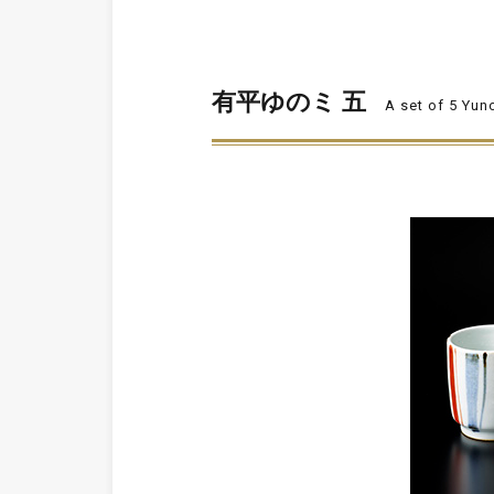
有平ゆのミ 五
A set of 5 Yun