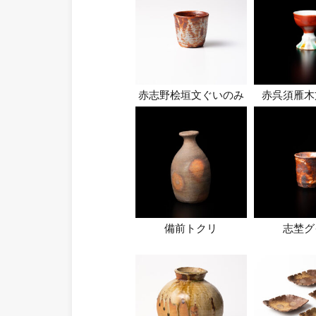
赤志野桧垣文ぐいのみ
赤呉須雁木
備前トクリ
志埜グ