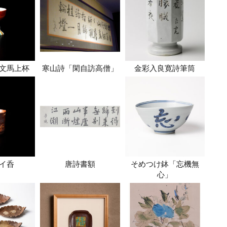
文馬上杯
寒山詩「閑自訪高僧」
金彩入良寛詩筆筒
イ呑
唐詩書額
そめつけ鉢「忘機無
心」