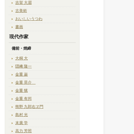
吉賀 大眉
古美術
おいしいうつわ
書画
現代作家
備前・焼締
大桐 大
隠﨑 隆一
金重 巌
金重 晃介
金重 愫
金重 有邦
熊野 九郎右ヱ門
島村 光
末廣 学
高力 芳照