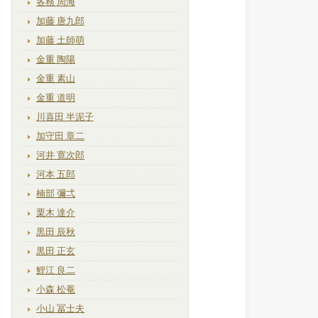
各務 周海
加藤 唐九郎
加藤 土師萌
金重 陶陽
金重 素山
金重 道明
川喜田 半泥子
加守田 章二
河井 寛次郎
河本 五郎
楠部 彌弌
栗木 達介
黒田 辰秋
黒田 正玄
鯉江 良二
小森 松菴
小山 冨士夫