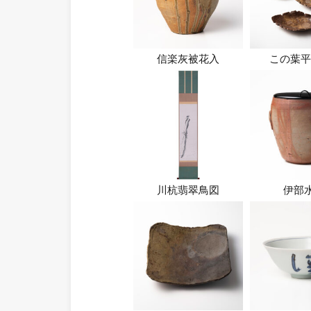
信楽灰被花入
この葉平
川杭翡翠鳥図
伊部