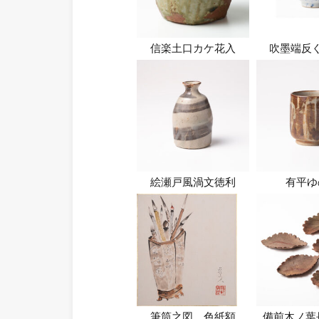
信楽土口カケ花入
吹墨端反
絵瀬戸風渦文徳利
有平ゆ
筆筒之図 色紙額
備前木ノ葉