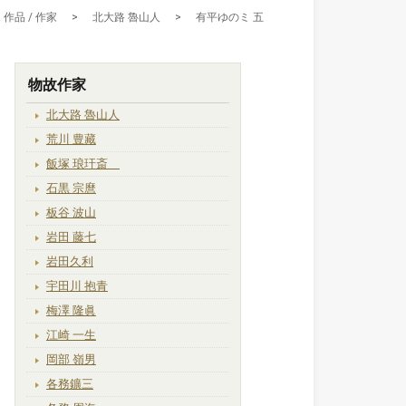
作品 / 作家
>
北大路 魯山人
>
有平ゆのミ 五
物故作家
北大路 魯山人
荒川 豊藏
飯塚 琅玕斎
石黒 宗麿
板谷 波山
岩田 藤七
岩田久利
宇田川 抱青
梅澤 隆眞
江崎 一生
岡部 嶺男
各務鑛三