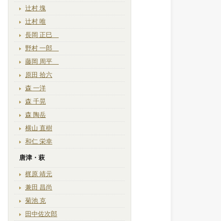
辻村 塊
辻村 唯
長岡 正巳
野村 一郎
藤岡 周平
原田 拾六
森 一洋
森 千晃
森 陶岳
横山 直樹
和仁 栄幸
唐津・萩
梶原 靖元
兼田 昌尚
菊池 克
田中佐次郎