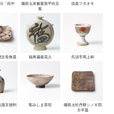
曰「此中
備前圡灰被葉形平向五
信楽フタオキ
」
客
網文長角皿
福寿扁壷花入
呉須手馬上杯
点描文徳利
彫みしま茶垸
備前圡牡丹餅シノギ四
方平皿