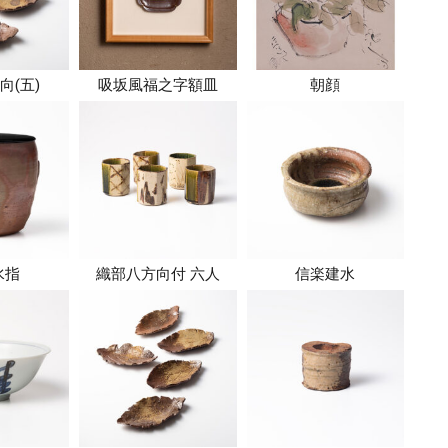
向(五)
吸坂風福之字額皿
朝顔
水指
織部八方向付 六人
信楽建水