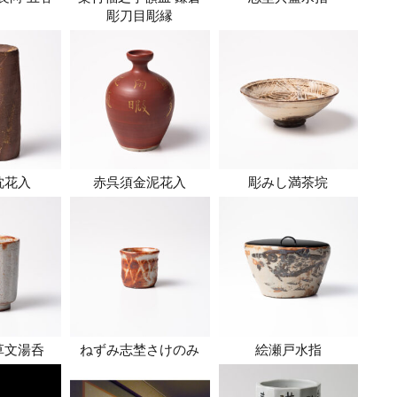
彫刀目彫縁
枕花入
赤呉須金泥花入
彫みし満茶垸
草文湯呑
ねずみ志埜さけのみ
絵瀬戸水指