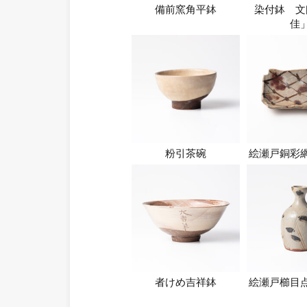
備前窯角平鉢
染付鉢 文
佳
粉引茶碗
絵瀬戸銅彩
者けめ吉祥鉢
絵瀬戸櫛目