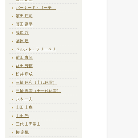
バーナード・リーチ
濱田 庄司
藤田 喬平
藤原 啓
藤原 建
ベルント・フリーベリ
前田 青邨
益田 芳徳
松井 康成
三輪 休和（十代休雪）
三輪 壽雪（十一代休雪）
八木 一夫
山田 山庵
山田 光
三代 山田常山
柳 宗悦