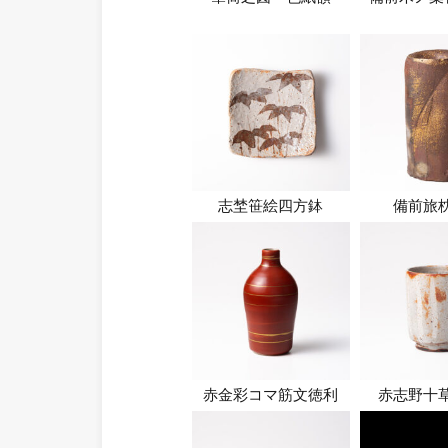
志埜笹絵四方鉢
備前旅
赤金彩コマ筋文徳利
赤志野十