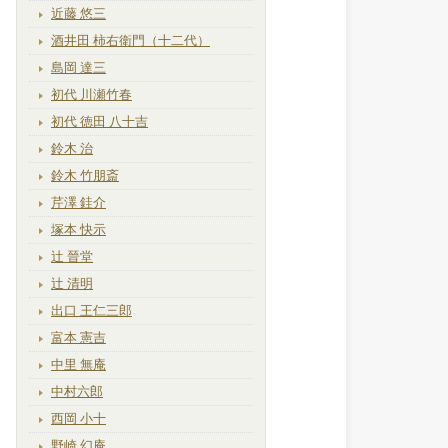
近藤 悠三
酒井田 柿右衛門（十二代）
島岡 達三
初代 川瀬竹春
初代 徳田 八十吉
鈴木 治
鈴木 竹朋斎
芹澤 銈介
塚本 快示
辻 晉堂
辻 清明
出口 王仁三郎
富本 憲吉
中里 無庵
中村六郎
西岡 小十
野崎 幻庵