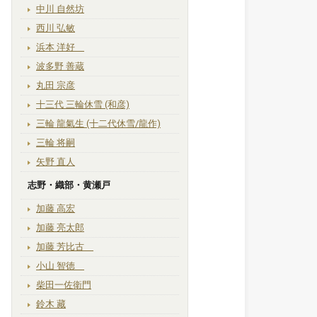
中川 自然坊
西川 弘敏
浜本 洋好
波多野 善蔵
丸田 宗彦
十三代 三輪休雪 (和彦)
三輪 龍氣生 (十二代休雪/龍作)
三輪 将嗣
矢野 直人
志野・織部・黄瀬戸
加藤 高宏
加藤 亮太郎
加藤 芳比古
小山 智徳
柴田一佐衛門
鈴木 藏