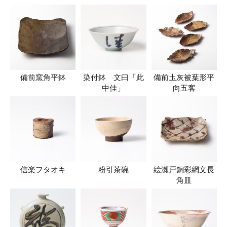
備前窯角平鉢
染付鉢 文曰「此
備前圡灰被葉形平
中佳」
向五客
信楽フタオキ
粉引茶碗
絵瀬戸銅彩網文長
角皿