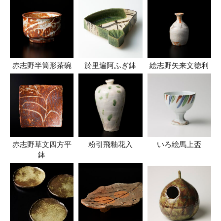
赤志野半筒形茶碗
於里遍阿ふぎ鉢
絵志野矢来文徳利
赤志野草文四方平
粉引飛釉花入
いろ絵馬上盃
鉢