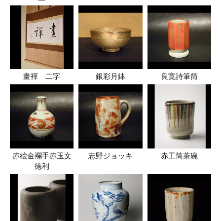
畫襌 二字
銀彩月鉢
良寛詩筆筒
赤絵金襴手赤玉文
志野ジョッキ
赤工筒茶碗
徳利