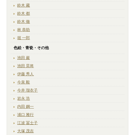
鈴木 藏
鈴木 都
鈴木 徹
林 恭助
堀 一郎
色絵・青瓷・その他
池田 巖
池田 晃将
伊藤 秀人
今泉 毅
今井 瑠衣子
岩永 浩
内田 鋼一
浦口 雅行
江波 冨士子
大塚 茂吉