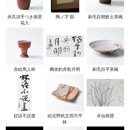
赤呉須手つき徳里
陶ノ字 額
刷毛目朝鮮土茶碗
花入
赤絵馬上杯
獨坐釣舟歌月明
刷毛目平茶碗
好語不説盡
絵志野杭文四方平
水仙画賛
鉢