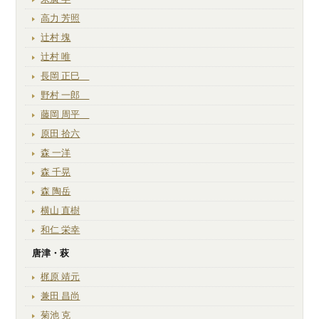
高力 芳照
辻村 塊
辻村 唯
長岡 正巳
野村 一郎
藤岡 周平
原田 拾六
森 一洋
森 千晃
森 陶岳
横山 直樹
和仁 栄幸
唐津・萩
梶原 靖元
兼田 昌尚
菊池 克