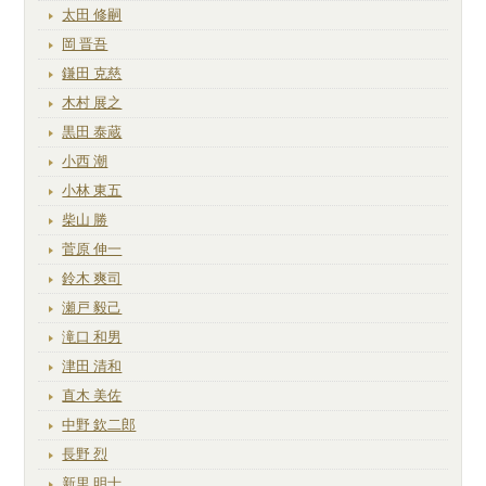
太田 修嗣
岡 晋吾
鎌田 克慈
木村 展之
黒田 泰蔵
小西 潮
小林 東五
柴山 勝
菅原 伸一
鈴木 爽司
瀬戸 毅己
滝口 和男
津田 清和
直木 美佐
中野 欽二郎
長野 烈
新里 明士