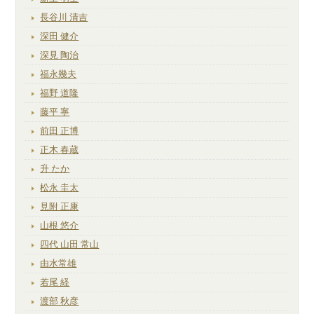
長谷川 清吉
深田 健介
深見 陶治
福永幾夫
福野 道隆
藤平 寧
前田 正博
正木 春蔵
升 たか
松永 圭太
見附 正康
山根 悠介
四代 山田 常山
由水常雄
若尾 経
渡部 秋彦