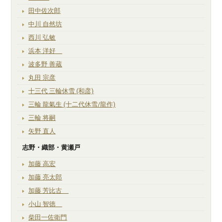
田中佐次郎
中川 自然坊
西川 弘敏
浜本 洋好
波多野 善蔵
丸田 宗彦
十三代 三輪休雪 (和彦)
三輪 龍氣生 (十二代休雪/龍作)
三輪 将嗣
矢野 直人
志野・織部・黄瀬戸
加藤 高宏
加藤 亮太郎
加藤 芳比古
小山 智徳
柴田一佐衛門