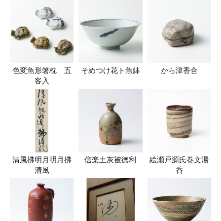
色変魚形箸枕 五
そめつけ花ト魚鉢
から津香合
客入
清風拂明月明月拂
信楽土灰被徳利
絵瀬戸源氏巻文湯
清風
呑