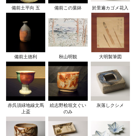
備前土平向 五
備前この葉鉢
於里遍カゴメ花入
備前土徳利
秋山明観
大明製筆図
赤呉須緑地線文馬
絵志野桧垣文ぐい
灰落しクシメ
上盃
のみ