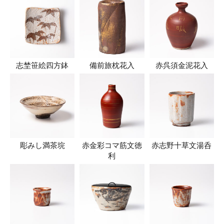
志埜笹絵四方鉢
備前旅枕花入
赤呉須金泥花入
彫みし満茶垸
赤金彩コマ筋文徳
赤志野十草文湯呑
利