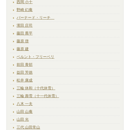
西岡 小十
野崎 幻庵
バーナード・リーチ
濱田 庄司
藤田 喬平
藤原 啓
藤原 建
ベルント・フリーベリ
前田 青邨
益田 芳徳
松井 康成
三輪 休和（十代休雪）
三輪 壽雪（十一代休雪）
八木 一夫
山田 山庵
山田 光
三代 山田常山