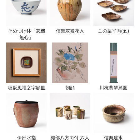
そめつけ鉢「忘機
信楽灰被花入
この葉平向(五)
無心」
吸坂風福之字額皿
朝顔
川杭翡翠鳥図
伊部水指
織部八方向付 六人
信楽建水