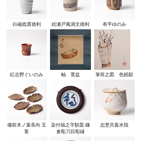
白磁捻貫徳利
絵瀬戸風渦文徳利
有平ゆのみ
紅志野ぐいのみ
軸 莨盆
筆筒之図 色紙額
備前木ノ葉長向 五
染付福之字額皿 鎌
志埜共蓋水指
客
倉彫刀目彫縁