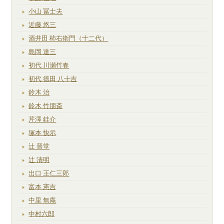
小山 冨士夫
近藤 悠三
酒井田 柿右衛門（十二代）
島岡 達三
初代 川瀬竹春
初代 徳田 八十吉
鈴木 治
鈴木 竹朋斎
芹澤 銈介
塚本 快示
辻 晉堂
辻 清明
出口 王仁三郎
富本 憲吉
中里 無庵
中村六郎