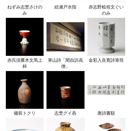
ねずみ志埜さけの
絵瀬戸水指
赤志野桧垣文ぐい
み
のみ
赤呉須雁木文馬上
寒山詩「閑自訪高
金彩入良寛詩筆筒
杯
僧」
備前トクリ
志埜グイ呑
唐詩書額