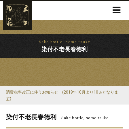
Sake bottle, some-tsuke
染付不老長春徳利
消費税率改正に伴うお知らせ (2019年10月より10％となりま
す)
染付不老長春徳利
Sake bottle, some-tsuke