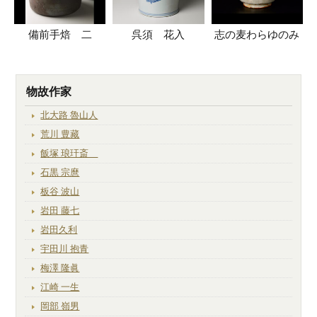
備前手焙 二
呉須 花入
志の麦わらゆのみ
物故作家
北大路 魯山人
荒川 豊藏
飯塚 琅玕斎
石黒 宗麿
板谷 波山
岩田 藤七
岩田久利
宇田川 抱青
梅澤 隆眞
江崎 一生
岡部 嶺男