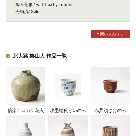
陶々菴箱 / with box by Totoan
売約済/ Sold
問い合わせる
北大路 魯山人 作品一覧
信楽土口カケ花入
吹墨端反ぐいのみ
赤呉須さけのみ