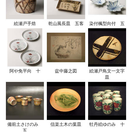
絵瀬戸手焙
乾山風長皿 五客
染付楓型向付 五
阿や免平向 十
盆中藤之図
絵瀬戸鳥文一文字
皿
備前土さけのみ
信楽土木の葉皿
牡丹絵ゆのみ 十
五