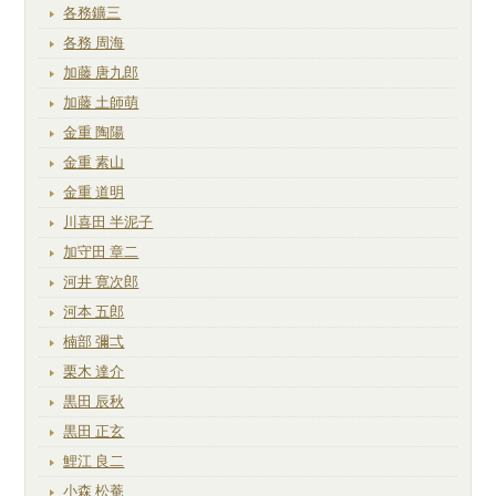
各務鑛三
各務 周海
加藤 唐九郎
加藤 土師萌
金重 陶陽
金重 素山
金重 道明
川喜田 半泥子
加守田 章二
河井 寛次郎
河本 五郎
楠部 彌弌
栗木 達介
黒田 辰秋
黒田 正玄
鯉江 良二
小森 松菴