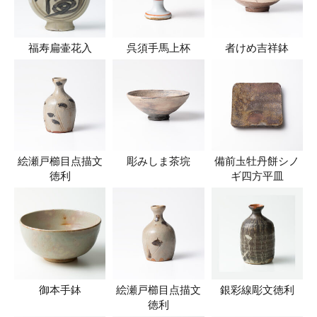
福寿扁壷花入
呉須手馬上杯
者けめ吉祥鉢
絵瀬戸櫛目点描文
彫みしま茶垸
備前圡牡丹餅シノ
徳利
ギ四方平皿
御本手鉢
絵瀬戸櫛目点描文
銀彩線彫文徳利
徳利