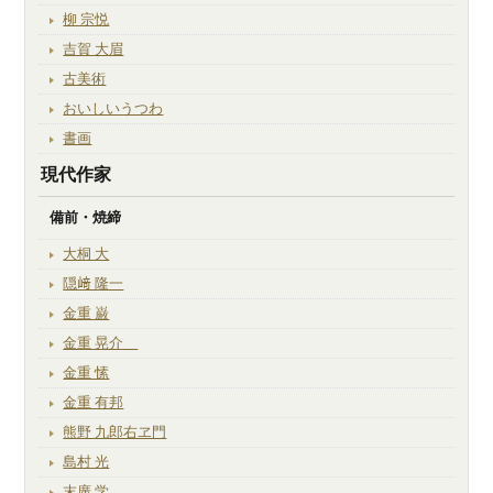
柳 宗悦
吉賀 大眉
古美術
おいしいうつわ
書画
現代作家
備前・焼締
大桐 大
隠﨑 隆一
金重 巌
金重 晃介
金重 愫
金重 有邦
熊野 九郎右ヱ門
島村 光
末廣 学