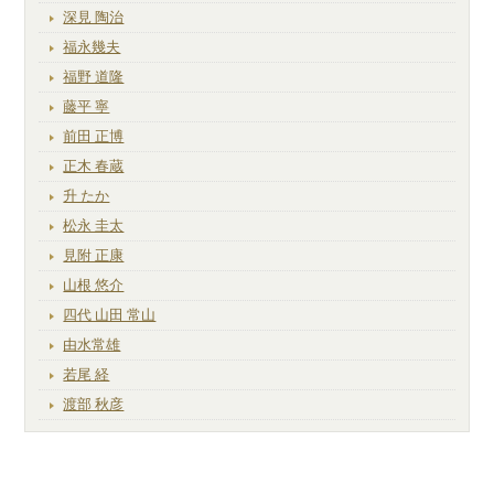
深見 陶治
福永幾夫
福野 道隆
藤平 寧
前田 正博
正木 春蔵
升 たか
松永 圭太
見附 正康
山根 悠介
四代 山田 常山
由水常雄
若尾 経
渡部 秋彦