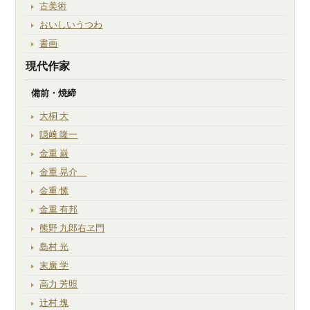
古美術
おいしいうつわ
書画
現代作家
備前・焼締
大桐 大
隠﨑 隆一
金重 巌
金重 晃介
金重 愫
金重 有邦
熊野 九郎右ヱ門
島村 光
末廣 学
高力 芳照
辻村 塊