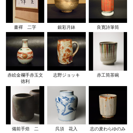
畫襌 二字
銀彩月鉢
良寛詩筆筒
赤絵金襴手赤玉文
志野ジョッキ
赤工筒茶碗
徳利
備前手焙 二
呉須 花入
志の麦わらゆのみ