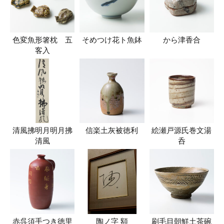
色変魚形箸枕 五
そめつけ花ト魚鉢
から津香合
客入
清風拂明月明月拂
信楽土灰被徳利
絵瀬戸源氏巻文湯
清風
呑
赤呉須手つき徳里
陶ノ字 額
刷毛目朝鮮土茶碗