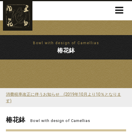
Bowl with design of Camellias
椿花鉢
消費税率改正に伴うお知らせ (2019年10月より10％となりま
す)
椿花鉢
Bowl with design of Camellias