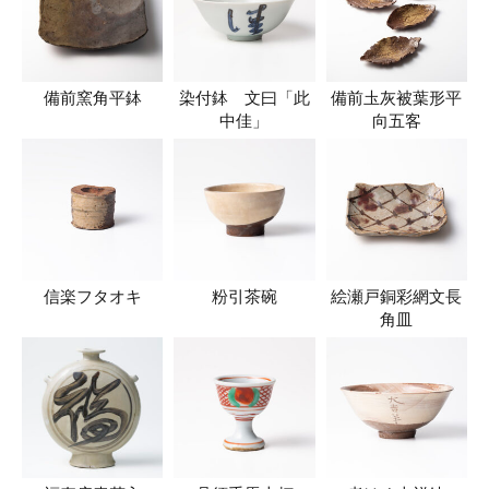
備前窯角平鉢
染付鉢 文曰「此
備前圡灰被葉形平
中佳」
向五客
信楽フタオキ
粉引茶碗
絵瀬戸銅彩網文長
角皿