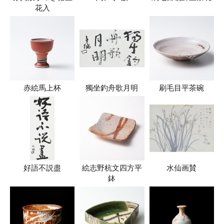
花入
赤絵馬上杯
獨坐釣舟歌月明
刷毛目平茶碗
好語不説盡
絵志野杭文四方平
水仙画賛
鉢