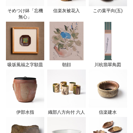
そめつけ鉢「忘機
信楽灰被花入
この葉平向(五)
無心」
吸坂風福之字額皿
朝顔
川杭翡翠鳥図
伊部水指
織部八方向付 六人
信楽建水