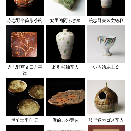
赤志野半筒形茶碗
於里遍阿ふぎ鉢
絵志野矢来文徳利
赤志野草文四方平
粉引飛釉花入
いろ絵馬上盃
鉢
備前土平向 五
備前この葉鉢
於里遍カゴメ花入