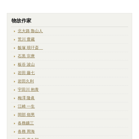
物故作家
北大路 魯山人
荒川 豊藏
飯塚 琅玕斎
石黒 宗麿
板谷 波山
岩田 藤七
岩田久利
宇田川 抱青
梅澤 隆眞
江崎 一生
岡部 嶺男
各務鑛三
各務 周海