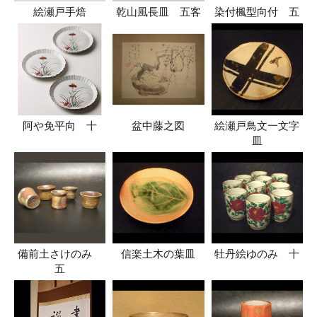
絵瀬戸手焙
乾山風長皿 五客
染付楓型向付 五
阿や免平向 十
盆中藤之図
絵瀬戸鳥文一文字
皿
備前土さけのみ
信楽土木の葉皿
牡丹絵ゆのみ 十
五