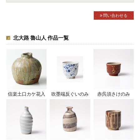
問い合わせる
北大路 魯山人 作品一覧
信楽土口カケ花入
吹墨端反ぐいのみ
赤呉須さけのみ