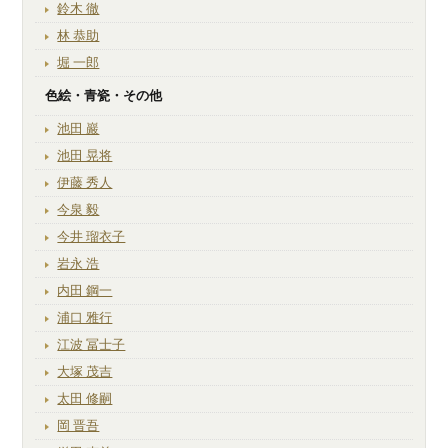
鈴木 徹
林 恭助
堀 一郎
色絵・青瓷・その他
池田 巖
池田 晃将
伊藤 秀人
今泉 毅
今井 瑠衣子
岩永 浩
内田 鋼一
浦口 雅行
江波 冨士子
大塚 茂吉
太田 修嗣
岡 晋吾