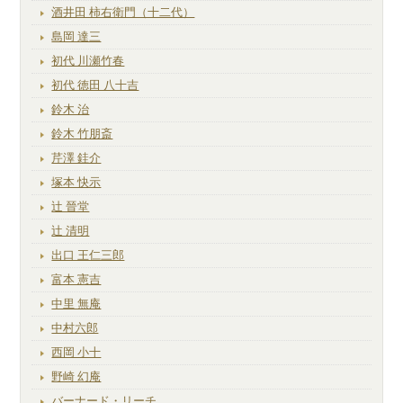
酒井田 柿右衛門（十二代）
島岡 達三
初代 川瀬竹春
初代 徳田 八十吉
鈴木 治
鈴木 竹朋斎
芹澤 銈介
塚本 快示
辻 晉堂
辻 清明
出口 王仁三郎
富本 憲吉
中里 無庵
中村六郎
西岡 小十
野崎 幻庵
バーナード・リーチ