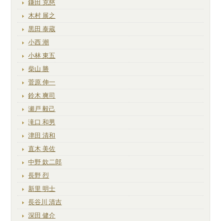
鎌田 克慈
木村 展之
黒田 泰蔵
小西 潮
小林 東五
柴山 勝
菅原 伸一
鈴木 爽司
瀬戸 毅己
滝口 和男
津田 清和
直木 美佐
中野 欽二郎
長野 烈
新里 明士
長谷川 清吉
深田 健介