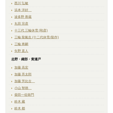
西川 弘敏
浜本 洋好
波多野 善蔵
丸田 宗彦
十三代 三輪休雪 (和彦)
三輪 龍氣生 (十二代休雪/龍作)
三輪 将嗣
矢野 直人
志野・織部・黄瀬戸
加藤 高宏
加藤 亮太郎
加藤 芳比古
小山 智徳
柴田一佐衛門
鈴木 藏
鈴木 都