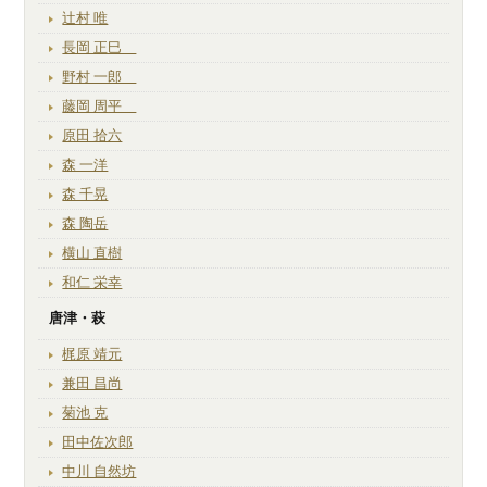
辻村 唯
長岡 正巳
野村 一郎
藤岡 周平
原田 拾六
森 一洋
森 千晃
森 陶岳
横山 直樹
和仁 栄幸
唐津・萩
梶原 靖元
兼田 昌尚
菊池 克
田中佐次郎
中川 自然坊