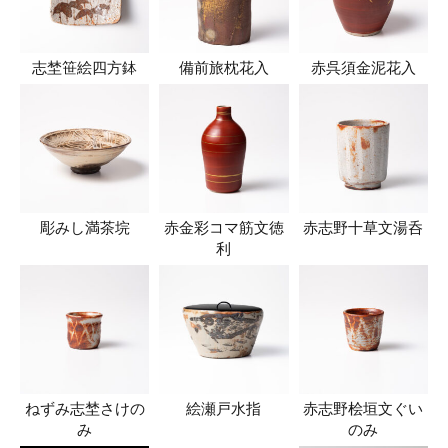
志埜笹絵四方鉢
備前旅枕花入
赤呉須金泥花入
彫みし満茶垸
赤金彩コマ筋文徳
赤志野十草文湯呑
利
ねずみ志埜さけの
絵瀬戸水指
赤志野桧垣文ぐい
み
のみ