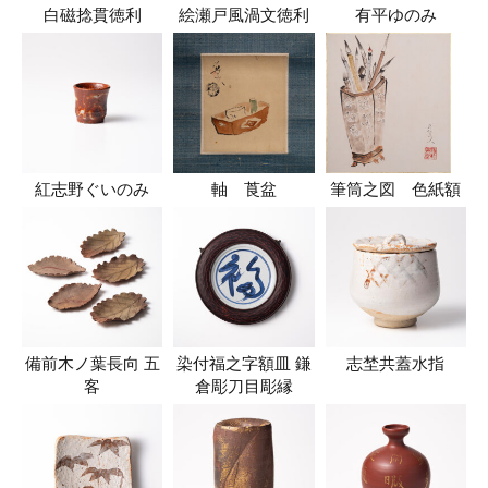
白磁捻貫徳利
絵瀬戸風渦文徳利
有平ゆのみ
紅志野ぐいのみ
軸 莨盆
筆筒之図 色紙額
備前木ノ葉長向 五
染付福之字額皿 鎌
志埜共蓋水指
客
倉彫刀目彫縁