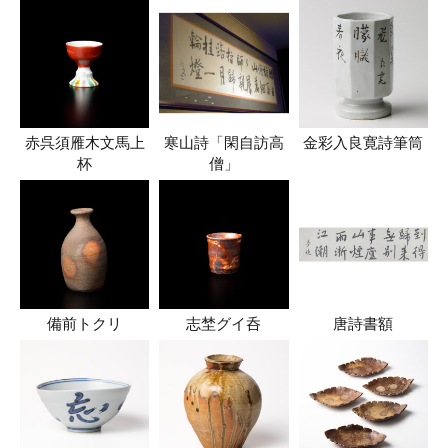
赤呉須雁木文馬上
寒山詩「閑自訪高
金彩入良寛詩筆筒
杯
僧」
備前トクリ
志埜グイ呑
唐詩書額