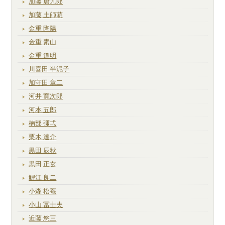
加藤 唐九郎
加藤 土師萌
金重 陶陽
金重 素山
金重 道明
川喜田 半泥子
加守田 章二
河井 寛次郎
河本 五郎
楠部 彌弌
栗木 達介
黒田 辰秋
黒田 正玄
鯉江 良二
小森 松菴
小山 冨士夫
近藤 悠三