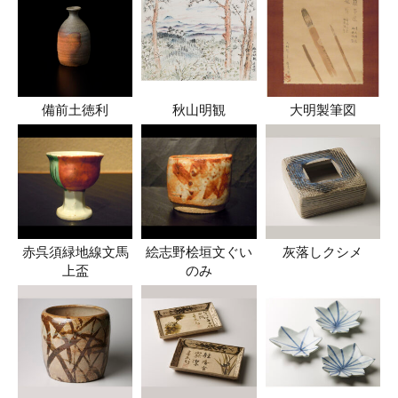
備前土徳利
秋山明観
大明製筆図
赤呉須緑地線文馬
絵志野桧垣文ぐい
灰落しクシメ
上盃
のみ