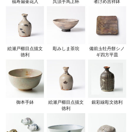
福寿扁壷花入
呉須手馬上杯
者けめ吉祥鉢
絵瀬戸櫛目点描文
彫みしま茶垸
備前圡牡丹餅シノ
徳利
ギ四方平皿
御本手鉢
絵瀬戸櫛目点描文
銀彩線彫文徳利
徳利