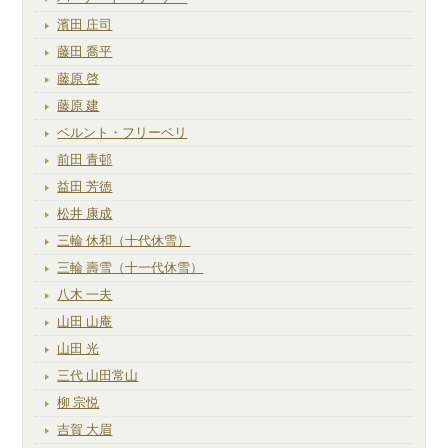
濱田 庄司
藤田 喬平
藤原 啓
藤原 建
ベルント・フリーベリ
前田 青邨
益田 芳徳
松井 康成
三輪 休和（十代休雪）
三輪 壽雪（十一代休雪）
八木 一夫
山田 山庵
山田 光
三代 山田常山
柳 宗悦
吉賀 大眉