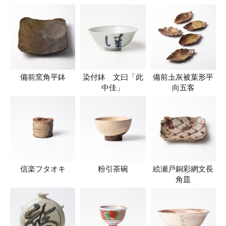
備前窯角平鉢
染付鉢 文曰「此
備前圡灰被葉形平
中佳」
向五客
信楽フタオキ
粉引茶碗
絵瀬戸銅彩網文長
角皿