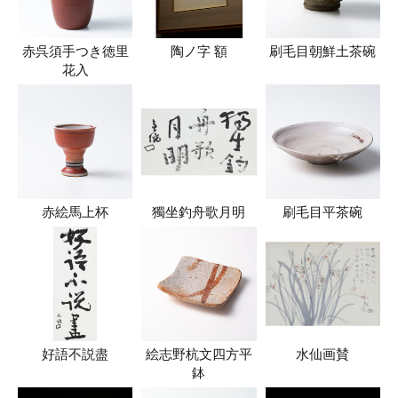
赤呉須手つき徳里
陶ノ字 額
刷毛目朝鮮土茶碗
花入
赤絵馬上杯
獨坐釣舟歌月明
刷毛目平茶碗
好語不説盡
絵志野杭文四方平
水仙画賛
鉢