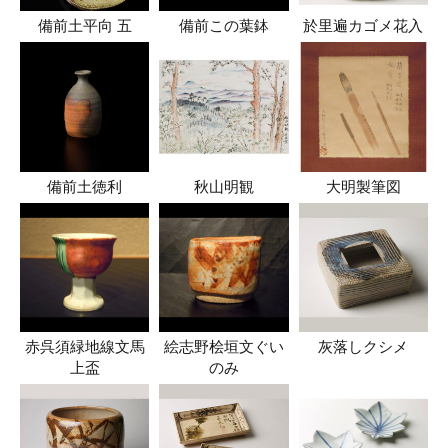
備前土平向 五
備前この葉鉢
於里遍カゴメ花入
備前土徳利
秋山明観
大明製筆図
赤呉須緑地線文馬
絵志野桧垣文ぐい
灰落しクシメ
上盃
のみ