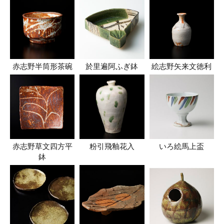
赤志野半筒形茶碗
於里遍阿ふぎ鉢
絵志野矢来文徳利
赤志野草文四方平
粉引飛釉花入
いろ絵馬上盃
鉢