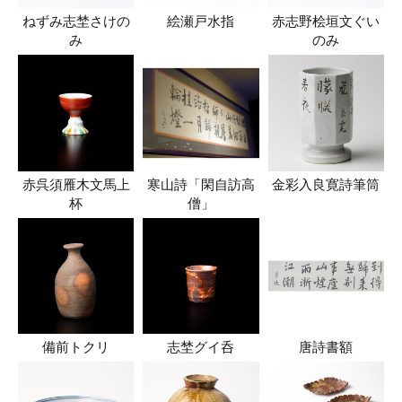
ねずみ志埜さけの
絵瀬戸水指
赤志野桧垣文ぐい
み
のみ
赤呉須雁木文馬上
寒山詩「閑自訪高
金彩入良寛詩筆筒
杯
僧」
備前トクリ
志埜グイ呑
唐詩書額