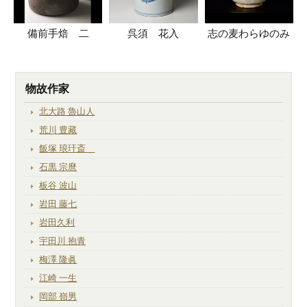
備前手焙 二
呉須 花入
志の麦わらゆのみ
物故作家
北大路 魯山人
荒川 豊藏
飯塚 琅玕斎
石黒 宗麿
板谷 波山
岩田 藤七
岩田久利
宇田川 抱青
梅澤 隆眞
江崎 一生
岡部 嶺男