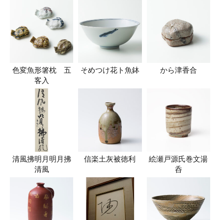
色変魚形箸枕 五
そめつけ花ト魚鉢
から津香合
客入
清風拂明月明月拂
信楽土灰被徳利
絵瀬戸源氏巻文湯
清風
呑