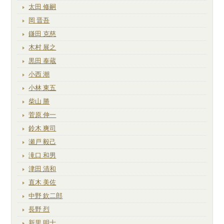
太田 修嗣
岡 晋吾
鎌田 克慈
木村 展之
黒田 泰蔵
小西 潮
小林 東五
柴山 勝
菅原 伸一
鈴木 爽司
瀬戸 毅己
滝口 和男
津田 清和
直木 美佐
中野 欽二郎
長野 烈
新里 明士