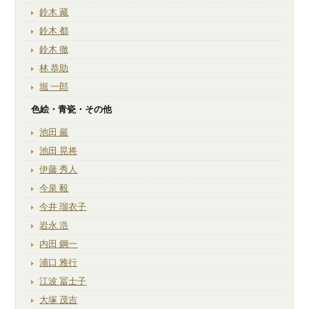
鈴木 藏
鈴木 都
鈴木 徹
林 恭助
堀 一郎
色絵・青瓷・その他
池田 巖
池田 晃将
伊藤 秀人
今泉 毅
今井 瑠衣子
岩永 浩
内田 鋼一
浦口 雅行
江波 冨士子
大塚 茂吉