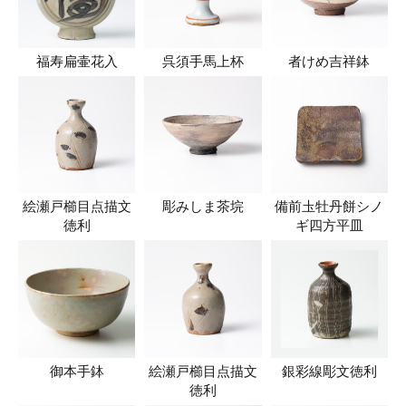
福寿扁壷花入
呉須手馬上杯
者けめ吉祥鉢
絵瀬戸櫛目点描文
彫みしま茶垸
備前圡牡丹餅シノ
徳利
ギ四方平皿
御本手鉢
絵瀬戸櫛目点描文
銀彩線彫文徳利
徳利