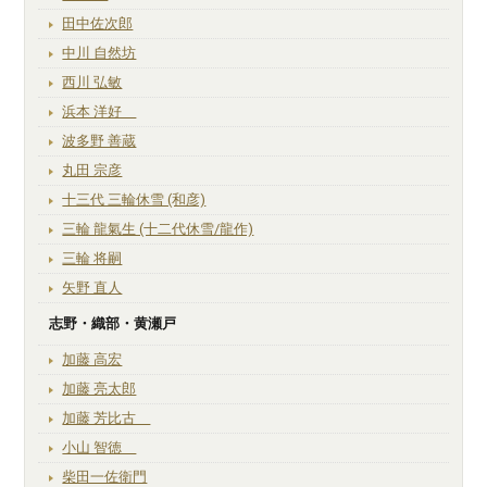
田中佐次郎
中川 自然坊
西川 弘敏
浜本 洋好
波多野 善蔵
丸田 宗彦
十三代 三輪休雪 (和彦)
三輪 龍氣生 (十二代休雪/龍作)
三輪 将嗣
矢野 直人
志野・織部・黄瀬戸
加藤 高宏
加藤 亮太郎
加藤 芳比古
小山 智徳
柴田一佐衛門