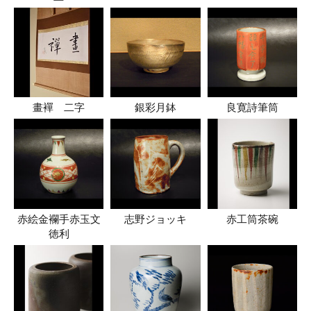
畫襌 二字
銀彩月鉢
良寛詩筆筒
赤絵金襴手赤玉文
志野ジョッキ
赤工筒茶碗
徳利