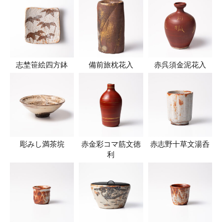
志埜笹絵四方鉢
備前旅枕花入
赤呉須金泥花入
彫みし満茶垸
赤金彩コマ筋文徳
赤志野十草文湯呑
利