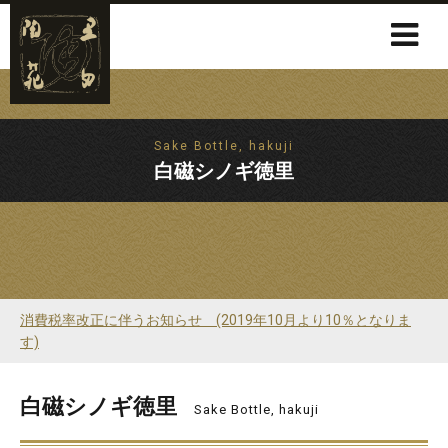
Sake Bottle, hakuji
白磁シノギ徳里
消費税率改正に伴うお知らせ (2019年10月より10％となりま
す)
白磁シノギ徳里
Sake Bottle, hakuji