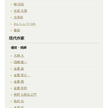
柳 宗悦
吉賀 大眉
古美術
おいしいうつわ
書画
現代作家
備前・焼締
大桐 大
隠﨑 隆一
金重 巌
金重 晃介
金重 愫
金重 有邦
熊野 九郎右ヱ門
島村 光
末廣 学