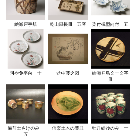
絵瀬戸手焙
乾山風長皿 五客
染付楓型向付 五
阿や免平向 十
盆中藤之図
絵瀬戸鳥文一文字
皿
備前土さけのみ
信楽土木の葉皿
牡丹絵ゆのみ 十
五