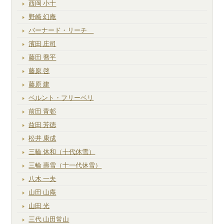
西岡 小十
野崎 幻庵
バーナード・リーチ
濱田 庄司
藤田 喬平
藤原 啓
藤原 建
ベルント・フリーベリ
前田 青邨
益田 芳徳
松井 康成
三輪 休和（十代休雪）
三輪 壽雪（十一代休雪）
八木 一夫
山田 山庵
山田 光
三代 山田常山