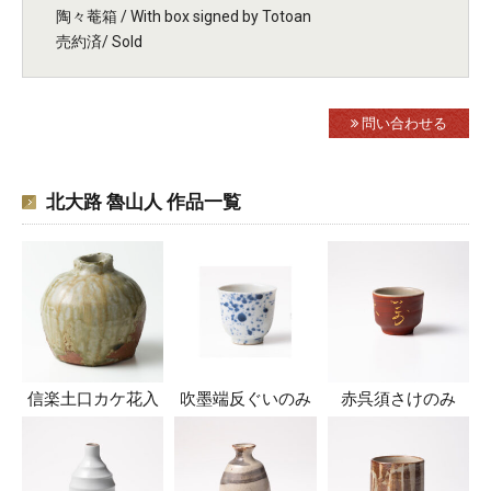
陶々菴箱 / With box signed by Totoan
売約済/ Sold
問い合わせる
北大路 魯山人 作品一覧
信楽土口カケ花入
吹墨端反ぐいのみ
赤呉須さけのみ