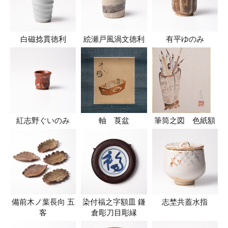
白磁捻貫徳利
絵瀬戸風渦文徳利
有平ゆのみ
紅志野ぐいのみ
軸 莨盆
筆筒之図 色紙額
備前木ノ葉長向 五
染付福之字額皿 鎌
志埜共蓋水指
客
倉彫刀目彫縁