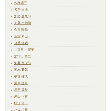
各務鑛三
各務 周海
加藤 唐九郎
加藤 土師萌
金重 陶陽
金重 素山
金重 道明
川喜田 半泥子
加守田 章二
河井 寛次郎
河本 五郎
楠部 彌弌
栗木 達介
黒田 辰秋
黒田 正玄
鯉江 良二
小森 松菴