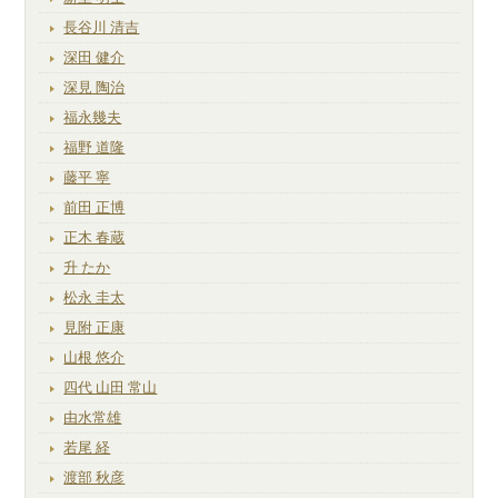
長谷川 清吉
深田 健介
深見 陶治
福永幾夫
福野 道隆
藤平 寧
前田 正博
正木 春蔵
升 たか
松永 圭太
見附 正康
山根 悠介
四代 山田 常山
由水常雄
若尾 経
渡部 秋彦