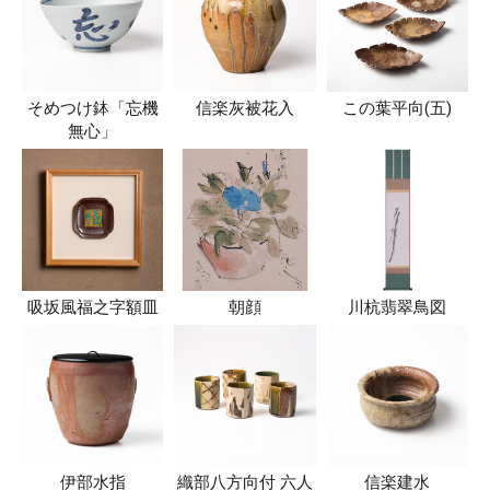
そめつけ鉢「忘機
信楽灰被花入
この葉平向(五)
無心」
吸坂風福之字額皿
朝顔
川杭翡翠鳥図
伊部水指
織部八方向付 六人
信楽建水