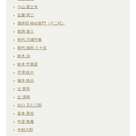
小山 冨士夫
近藤 悠三
酒井田 柿右衛門（十二代）
島岡 達三
初代 川瀬竹春
初代 徳田 八十吉
鈴木 治
鈴木 竹朋斎
芹澤 銈介
塚本 快示
辻 晉堂
辻 清明
出口 王仁三郎
富本 憲吉
中里 無庵
中村六郎