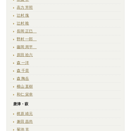
高力 芳照
辻村 塊
辻村 唯
長岡 正巳
野村 一郎
藤岡 周平
原田 拾六
森 一洋
森 千晃
森 陶岳
横山 直樹
和仁 栄幸
唐津・萩
梶原 靖元
兼田 昌尚
菊池 克