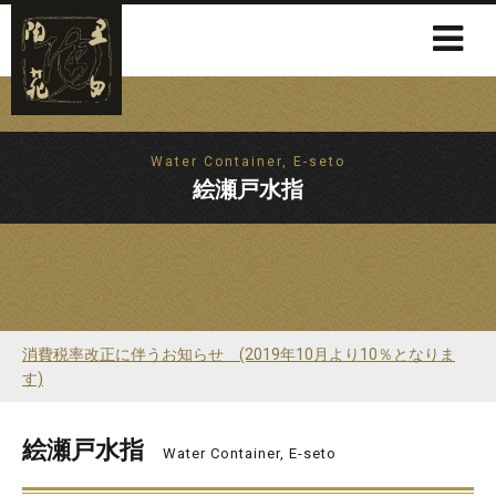
Water Container, E-seto
絵瀬戸水指
消費税率改正に伴うお知らせ (2019年10月より10％となりま
す)
絵瀬戸水指
Water Container, E-seto