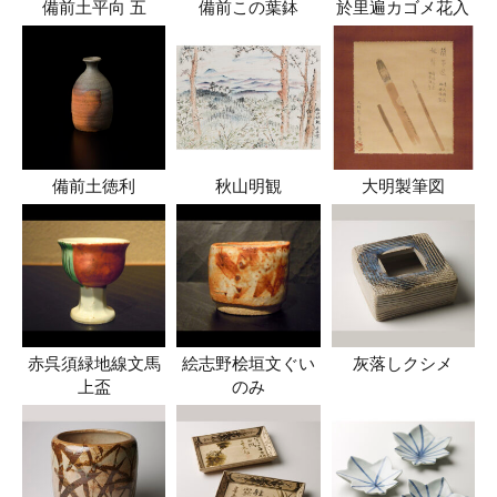
備前土平向 五
備前この葉鉢
於里遍カゴメ花入
備前土徳利
秋山明観
大明製筆図
赤呉須緑地線文馬
絵志野桧垣文ぐい
灰落しクシメ
上盃
のみ