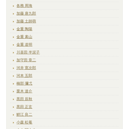
各務 周海
加藤 唐九郎
加藤 土師萌
金重 陶陽
金重 素山
金重 道明
川喜田 半泥子
加守田 章二
河井 寛次郎
河本 五郎
楠部 彌弌
栗木 達介
黒田 辰秋
黒田 正玄
鯉江 良二
小森 松菴