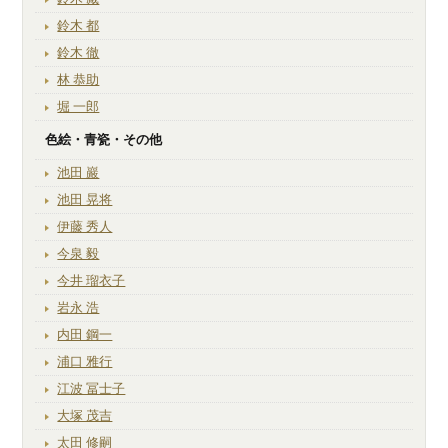
鈴木 都
鈴木 徹
林 恭助
堀 一郎
色絵・青瓷・その他
池田 巖
池田 晃将
伊藤 秀人
今泉 毅
今井 瑠衣子
岩永 浩
内田 鋼一
浦口 雅行
江波 冨士子
大塚 茂吉
太田 修嗣