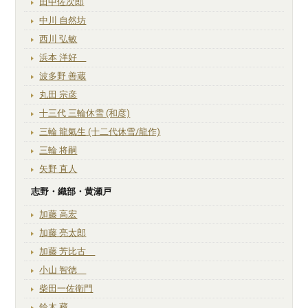
田中佐次郎
中川 自然坊
西川 弘敏
浜本 洋好
波多野 善蔵
丸田 宗彦
十三代 三輪休雪 (和彦)
三輪 龍氣生 (十二代休雪/龍作)
三輪 将嗣
矢野 直人
志野・織部・黄瀬戸
加藤 高宏
加藤 亮太郎
加藤 芳比古
小山 智徳
柴田一佐衛門
鈴木 藏