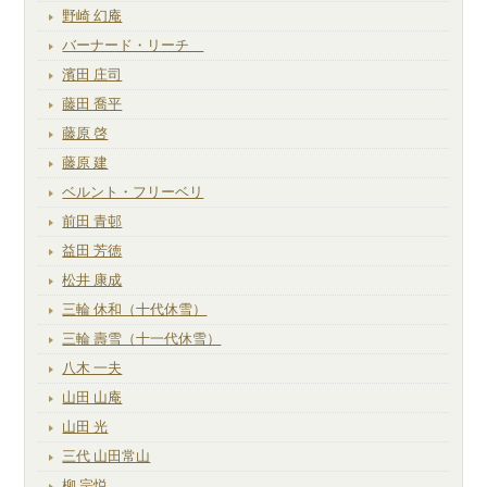
野崎 幻庵
バーナード・リーチ
濱田 庄司
藤田 喬平
藤原 啓
藤原 建
ベルント・フリーベリ
前田 青邨
益田 芳徳
松井 康成
三輪 休和（十代休雪）
三輪 壽雪（十一代休雪）
八木 一夫
山田 山庵
山田 光
三代 山田常山
柳 宗悦