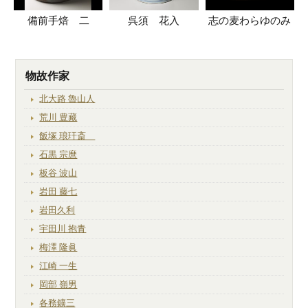
備前手焙 二
呉須 花入
志の麦わらゆのみ
物故作家
北大路 魯山人
荒川 豊藏
飯塚 琅玕斎
石黒 宗麿
板谷 波山
岩田 藤七
岩田久利
宇田川 抱青
梅澤 隆眞
江崎 一生
岡部 嶺男
各務鑛三