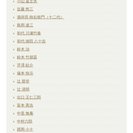
小山 冨士夫
近藤 悠三
酒井田 柿右衛門（十二代）
島岡 達三
初代 川瀬竹春
初代 徳田 八十吉
鈴木 治
鈴木 竹朋斎
芹澤 銈介
塚本 快示
辻 晉堂
辻 清明
出口 王仁三郎
富本 憲吉
中里 無庵
中村六郎
西岡 小十