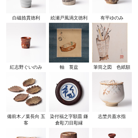
白磁捻貫徳利
絵瀬戸風渦文徳利
有平ゆのみ
紅志野ぐいのみ
軸 莨盆
筆筒之図 色紙額
備前木ノ葉長向 五
染付福之字額皿 鎌
志埜共蓋水指
客
倉彫刀目彫縁