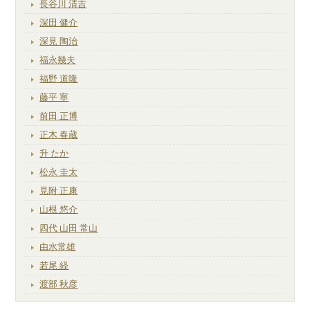
長谷川 清吉
深田 健介
深見 陶治
福永幾夫
福野 道隆
藤平 寧
前田 正博
正木 春蔵
升 たか
松永 圭太
見附 正康
山根 悠介
四代 山田 常山
由水常雄
若尾 経
渡部 秋彦