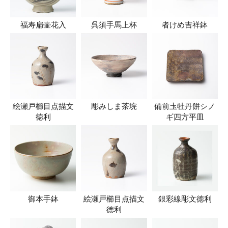
福寿扁壷花入
呉須手馬上杯
者けめ吉祥鉢
絵瀬戸櫛目点描文
彫みしま茶垸
備前圡牡丹餅シノ
徳利
ギ四方平皿
御本手鉢
絵瀬戸櫛目点描文
銀彩線彫文徳利
徳利