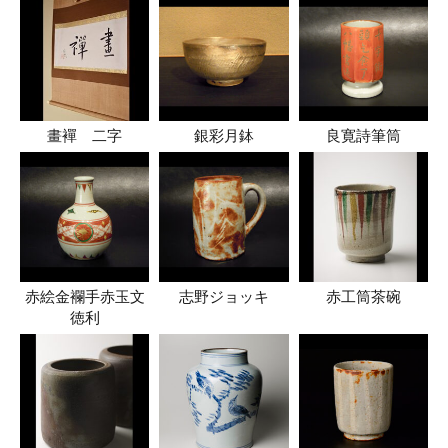
畫襌 二字
銀彩月鉢
良寛詩筆筒
赤絵金襴手赤玉文
志野ジョッキ
赤工筒茶碗
徳利