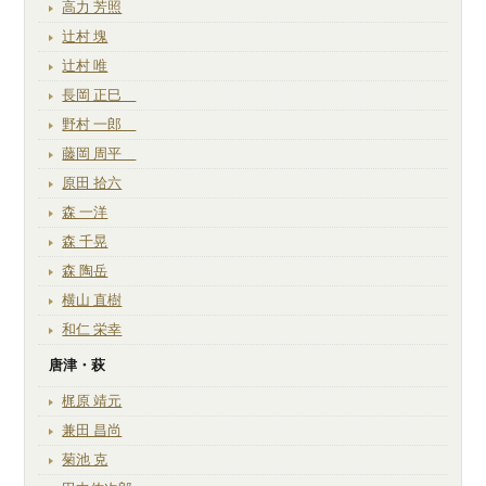
高力 芳照
辻村 塊
辻村 唯
長岡 正巳
野村 一郎
藤岡 周平
原田 拾六
森 一洋
森 千晃
森 陶岳
横山 直樹
和仁 栄幸
唐津・萩
梶原 靖元
兼田 昌尚
菊池 克