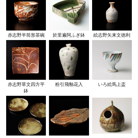
赤志野半筒形茶碗
於里遍阿ふぎ鉢
絵志野矢来文徳利
赤志野草文四方平
粉引飛釉花入
いろ絵馬上盃
鉢