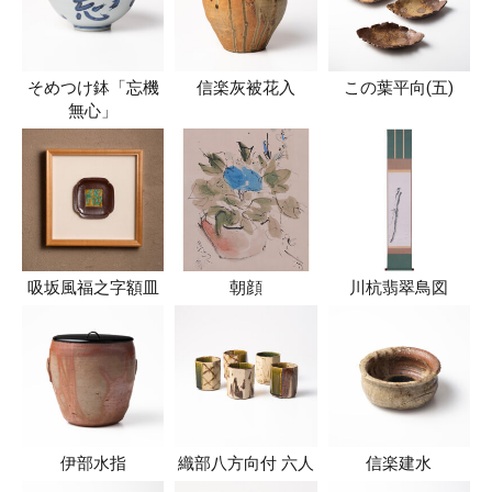
そめつけ鉢「忘機
信楽灰被花入
この葉平向(五)
無心」
吸坂風福之字額皿
朝顔
川杭翡翠鳥図
伊部水指
織部八方向付 六人
信楽建水