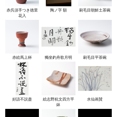
赤呉須手つき徳里
陶ノ字 額
刷毛目朝鮮土茶碗
花入
赤絵馬上杯
獨坐釣舟歌月明
刷毛目平茶碗
好語不説盡
絵志野杭文四方平
水仙画賛
鉢