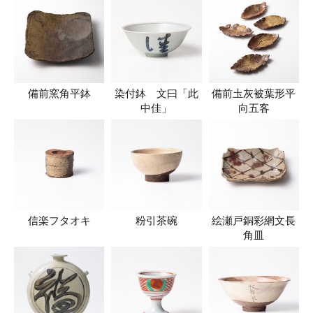
備前窯角平鉢
染付鉢 文曰「此
備前圡灰被葉形平
中佳」
向五客
信楽フタオキ
粉引茶碗
絵瀬戸銅彩網文長
角皿