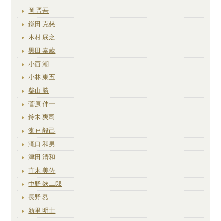
岡 晋吾
鎌田 克慈
木村 展之
黒田 泰蔵
小西 潮
小林 東五
柴山 勝
菅原 伸一
鈴木 爽司
瀬戸 毅己
滝口 和男
津田 清和
直木 美佐
中野 欽二郎
長野 烈
新里 明士