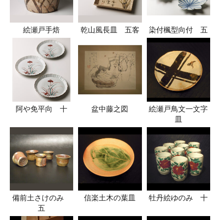
絵瀬戸手焙
乾山風長皿 五客
染付楓型向付 五
阿や免平向 十
盆中藤之図
絵瀬戸鳥文一文字
皿
備前土さけのみ
信楽土木の葉皿
牡丹絵ゆのみ 十
五