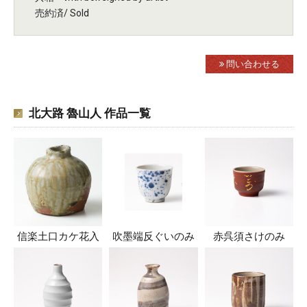
売約済/ Sold
問い合わせる
北大路 魯山人 作品一覧
信楽土口カケ花入
吹墨端反ぐいのみ
赤呉須さけのみ