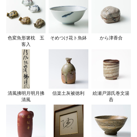
色変魚形箸枕 五
そめつけ花ト魚鉢
から津香合
客入
清風拂明月明月拂
信楽土灰被徳利
絵瀬戸源氏巻文湯
清風
呑