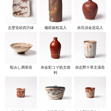
志埜笹絵四方鉢
備前旅枕花入
赤呉須金泥花入
彫みし満茶垸
赤金彩コマ筋文徳
赤志野十草文湯呑
利