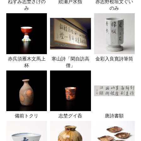
ねずみ志埜さけの
絵瀬戸水指
赤志野桧垣文ぐい
み
のみ
赤呉須雁木文馬上
寒山詩「閑自訪高
金彩入良寛詩筆筒
杯
僧」
備前トクリ
志埜グイ呑
唐詩書額