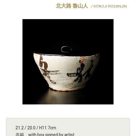
北大路 魯山人
/ KITAOJI ROSANJIN
21.2 / 20.0 / H11.7cm
共箱 with box signed by artist