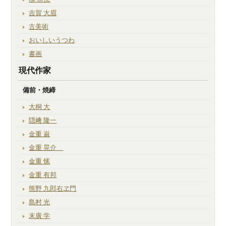
吉賀 大眉
古美術
おいしいうつわ
書画
現代作家
備前・焼締
大桐 大
隠﨑 隆一
金重 巌
金重 晃介
金重 愫
金重 有邦
熊野 九郎右ヱ門
島村 光
末廣 学