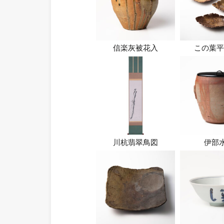
信楽灰被花入
この葉平
川杭翡翠鳥図
伊部