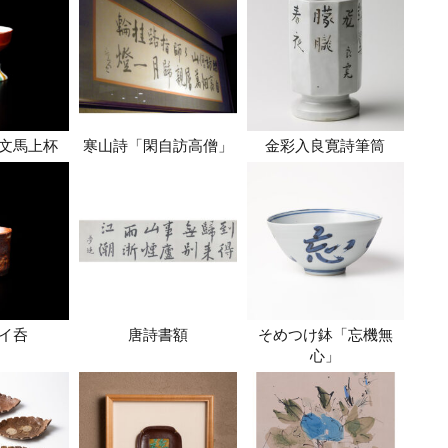
文馬上杯
寒山詩「閑自訪高僧」
金彩入良寛詩筆筒
イ呑
唐詩書額
そめつけ鉢「忘機無
心」