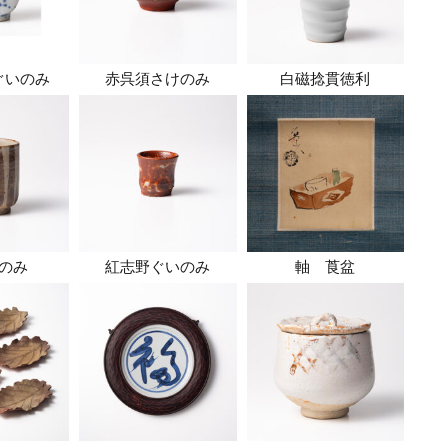
ぐいのみ
赤呉須さけのみ
白磁捻貫徳利
のみ
紅志野ぐいのみ
軸 莨盆