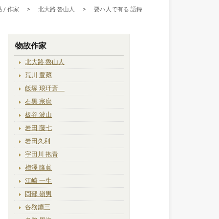
 / 作家
>
北大路 魯山人
>
要ハ人で有る 語録
物故作家
北大路 魯山人
荒川 豊藏
飯塚 琅玕斎
石黒 宗麿
板谷 波山
岩田 藤七
岩田久利
宇田川 抱青
梅澤 隆眞
江崎 一生
岡部 嶺男
各務鑛三