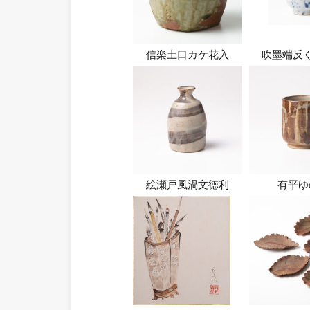
信楽土口カケ花入
吹墨端反
絵瀬戸風渦文徳利
有平ゆ