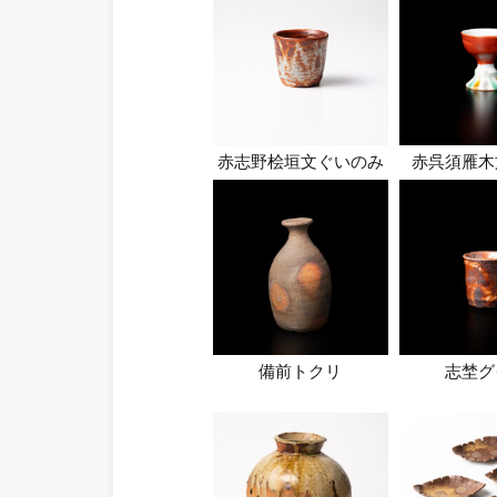
赤志野桧垣文ぐいのみ
赤呉須雁木
備前トクリ
志埜グ