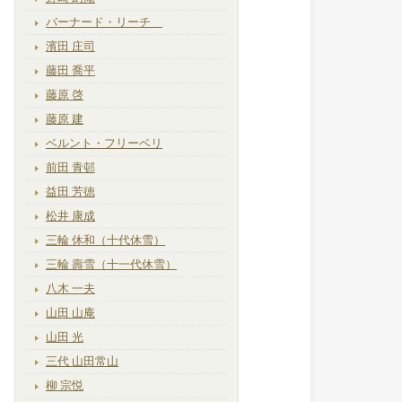
バーナード・リーチ
濱田 庄司
藤田 喬平
藤原 啓
藤原 建
ベルント・フリーベリ
前田 青邨
益田 芳徳
松井 康成
三輪 休和（十代休雪）
三輪 壽雪（十一代休雪）
八木 一夫
山田 山庵
山田 光
三代 山田常山
柳 宗悦