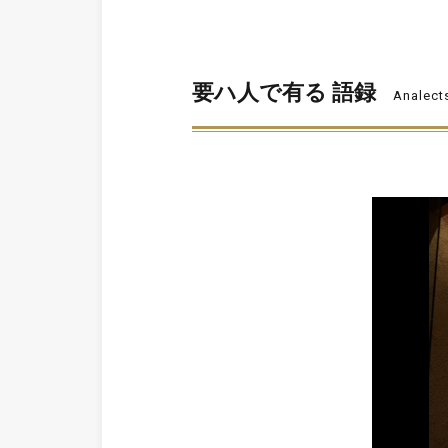
要ハ人で有る 語録
Analect