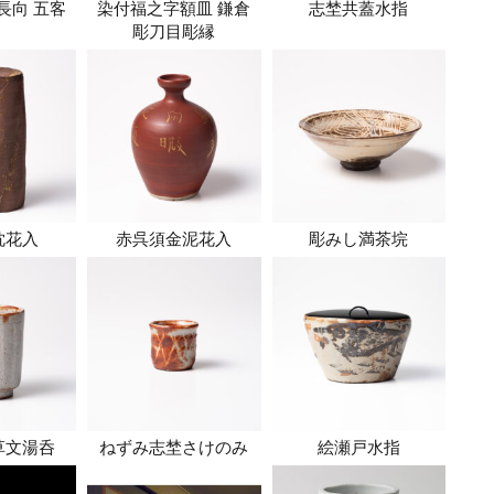
長向 五客
染付福之字額皿 鎌倉
志埜共蓋水指
彫刀目彫縁
枕花入
赤呉須金泥花入
彫みし満茶垸
草文湯呑
ねずみ志埜さけのみ
絵瀬戸水指