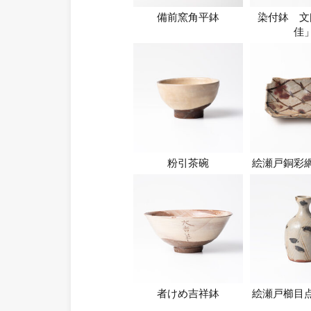
備前窯角平鉢
染付鉢 文
佳
粉引茶碗
絵瀬戸銅彩
者けめ吉祥鉢
絵瀬戸櫛目