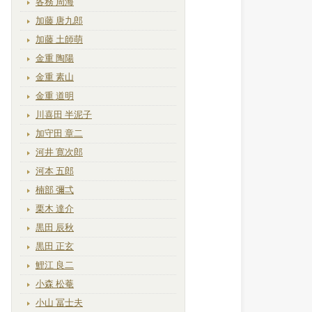
各務 周海
加藤 唐九郎
加藤 土師萌
金重 陶陽
金重 素山
金重 道明
川喜田 半泥子
加守田 章二
河井 寛次郎
河本 五郎
楠部 彌弌
栗木 達介
黒田 辰秋
黒田 正玄
鯉江 良二
小森 松菴
小山 冨士夫