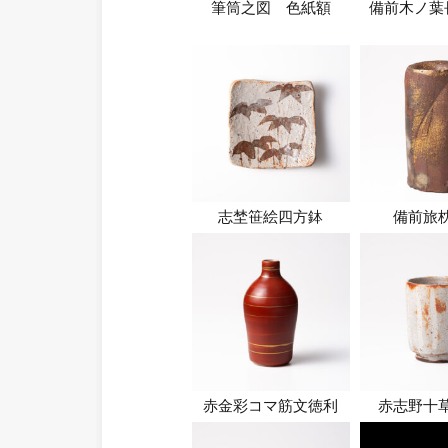
筆筒之図 色紙額
備前木ノ葉
志埜笹絵四方鉢
備前旅
赤金彩コマ筋文徳利
赤志野十