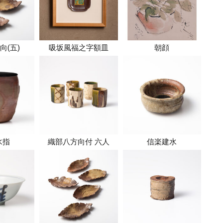
向(五)
吸坂風福之字額皿
朝顔
水指
織部八方向付 六人
信楽建水