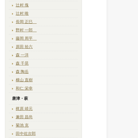
辻村 塊
辻村 唯
長岡 正巳
野村 一郎
藤岡 周平
原田 拾六
森 一洋
森 千晃
森 陶岳
横山 直樹
和仁 栄幸
唐津・萩
梶原 靖元
兼田 昌尚
菊池 克
田中佐次郎