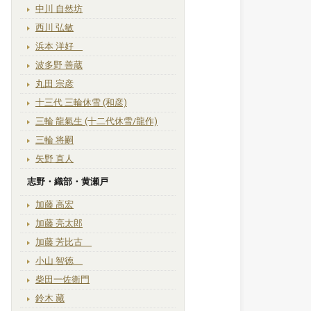
中川 自然坊
西川 弘敏
浜本 洋好
波多野 善蔵
丸田 宗彦
十三代 三輪休雪 (和彦)
三輪 龍氣生 (十二代休雪/龍作)
三輪 将嗣
矢野 直人
志野・織部・黄瀬戸
加藤 高宏
加藤 亮太郎
加藤 芳比古
小山 智徳
柴田一佐衛門
鈴木 藏