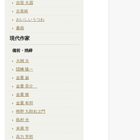
吉賀 大眉
古美術
おいしいうつわ
書画
現代作家
備前・焼締
大桐 大
隠﨑 隆一
金重 巌
金重 晃介
金重 愫
金重 有邦
熊野 九郎右ヱ門
島村 光
末廣 学
高力 芳照