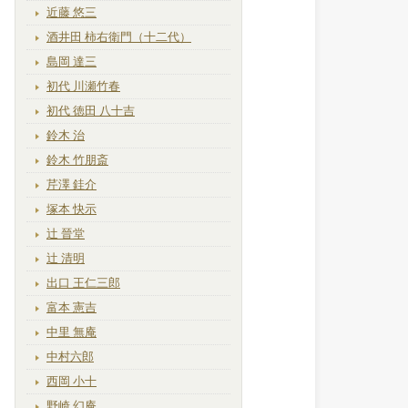
近藤 悠三
酒井田 柿右衛門（十二代）
島岡 達三
初代 川瀬竹春
初代 徳田 八十吉
鈴木 治
鈴木 竹朋斎
芹澤 銈介
塚本 快示
辻 晉堂
辻 清明
出口 王仁三郎
富本 憲吉
中里 無庵
中村六郎
西岡 小十
野崎 幻庵