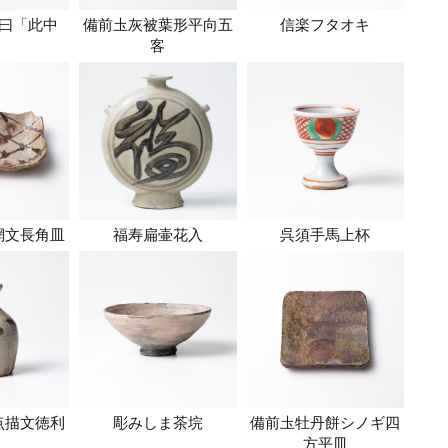
曰「此中
備前圡灰被葉形平向五
信楽フタオキ
」
客
網文長角皿
福寿扁壷花入
呉須手馬上杯
点描文徳利
彫みしま茶垸
備前圡牡丹餅シノギ四
方平皿