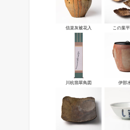
信楽灰被花入
この葉平
川杭翡翠鳥図
伊部