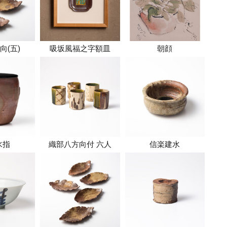
向(五)
吸坂風福之字額皿
朝顔
水指
織部八方向付 六人
信楽建水