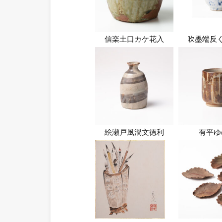
信楽土口カケ花入
吹墨端反
絵瀬戸風渦文徳利
有平ゆ