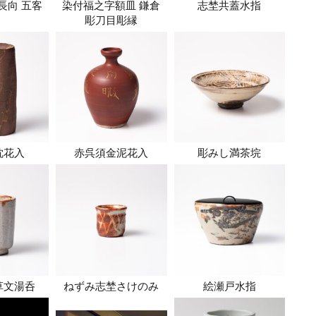
長向 五客
染付福之字額皿 鎌倉
志埜共蓋水指
彫刀目彫縁
枕花入
赤呉須金泥花入
彫みし満茶垸
草文湯呑
ねずみ志埜さけのみ
絵瀬戸水指