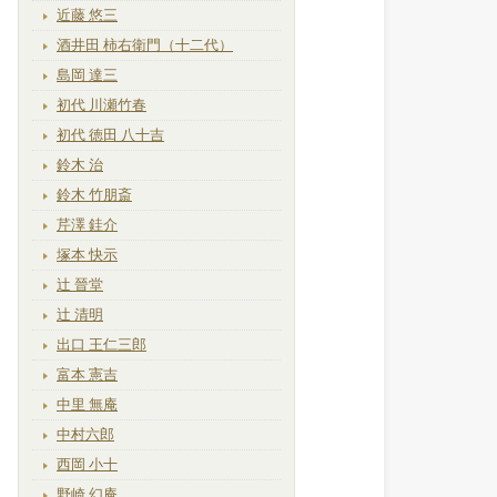
近藤 悠三
酒井田 柿右衛門（十二代）
島岡 達三
初代 川瀬竹春
初代 徳田 八十吉
鈴木 治
鈴木 竹朋斎
芹澤 銈介
塚本 快示
辻 晉堂
辻 清明
出口 王仁三郎
富本 憲吉
中里 無庵
中村六郎
西岡 小十
野崎 幻庵