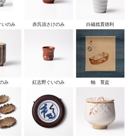
ぐいのみ
赤呉須さけのみ
白磁捻貫徳利
のみ
紅志野ぐいのみ
軸 莨盆