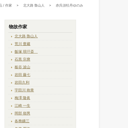
 / 作家
>
北大路 魯山人
>
赤呉須牡丹ゆのみ
物故作家
北大路 魯山人
荒川 豊藏
飯塚 琅玕斎
石黒 宗麿
板谷 波山
岩田 藤七
岩田久利
宇田川 抱青
梅澤 隆眞
江崎 一生
岡部 嶺男
各務鑛三