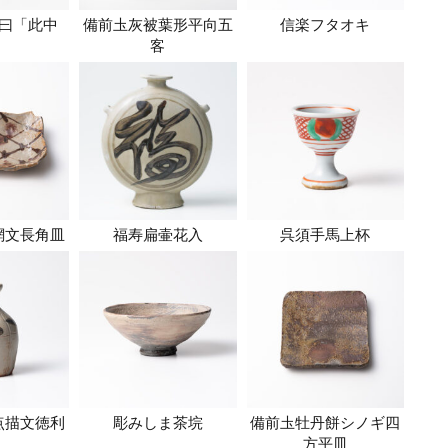
曰「此中
備前圡灰被葉形平向五
信楽フタオキ
」
客
網文長角皿
福寿扁壷花入
呉須手馬上杯
点描文徳利
彫みしま茶垸
備前圡牡丹餅シノギ四
方平皿