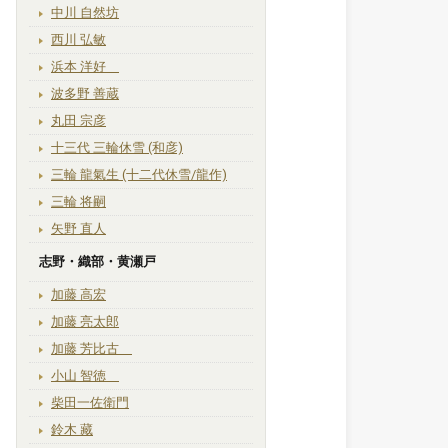
中川 自然坊
西川 弘敏
浜本 洋好
波多野 善蔵
丸田 宗彦
十三代 三輪休雪 (和彦)
三輪 龍氣生 (十二代休雪/龍作)
三輪 将嗣
矢野 直人
志野・織部・黄瀬戸
加藤 高宏
加藤 亮太郎
加藤 芳比古
小山 智徳
柴田一佐衛門
鈴木 藏