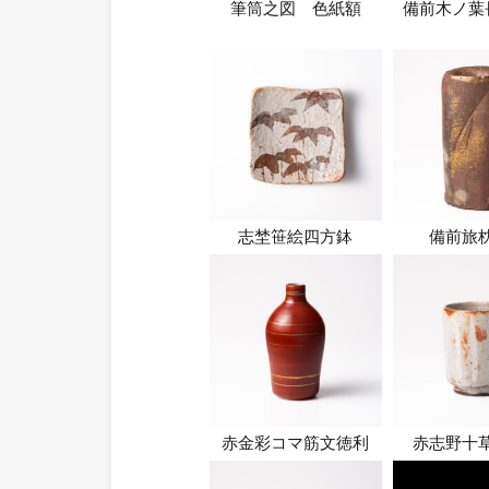
筆筒之図 色紙額
備前木ノ葉
志埜笹絵四方鉢
備前旅
赤金彩コマ筋文徳利
赤志野十