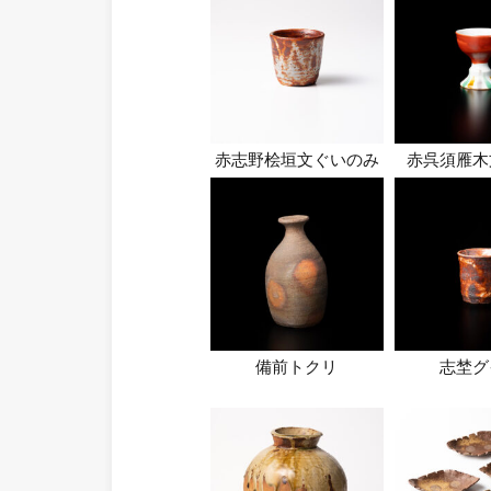
赤志野桧垣文ぐいのみ
赤呉須雁木
備前トクリ
志埜グ