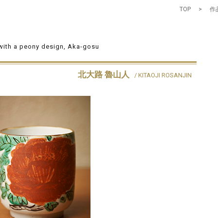
TOP
>
作品
with a peony design, Aka-gosu
北大路 魯山人
/ KITAOJI ROSANJIN