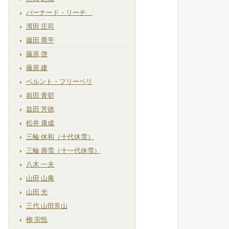
バーナード・リーチ
濱田 庄司
藤田 喬平
藤原 啓
藤原 建
ベルント・フリーベリ
前田 青邨
益田 芳徳
松井 康成
三輪 休和（十代休雪）
三輪 壽雪（十一代休雪）
八木 一夫
山田 山庵
山田 光
三代 山田常山
柳 宗悦