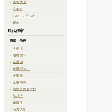
吉賀 大眉
古美術
おいしいうつわ
書画
現代作家
備前・焼締
大桐 大
隠﨑 隆一
金重 巌
金重 晃介
金重 愫
金重 有邦
熊野 九郎右ヱ門
島村 光
末廣 学
高力 芳照