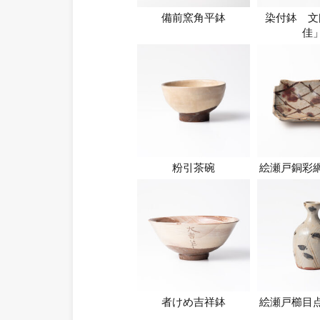
備前窯角平鉢
染付鉢 文
佳
粉引茶碗
絵瀬戸銅彩
者けめ吉祥鉢
絵瀬戸櫛目