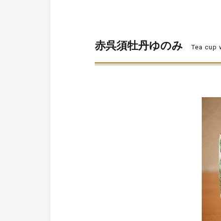
赤呉須牡丹ゆのみ
Tea cup 