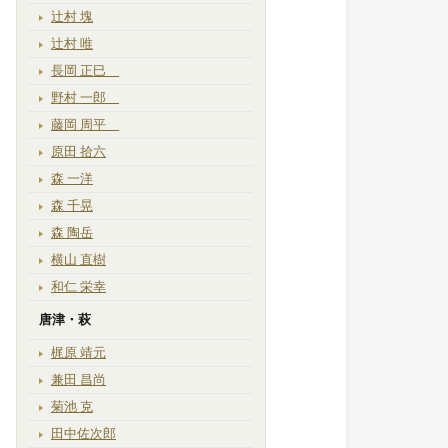
辻村 塊
辻村 唯
長岡 正巳
野村 一郎
藤岡 周平
原田 拾六
森 一洋
森 千晃
森 陶岳
横山 直樹
和仁 栄幸
唐津・萩
梶原 靖元
兼田 昌尚
菊池 克
田中佐次郎