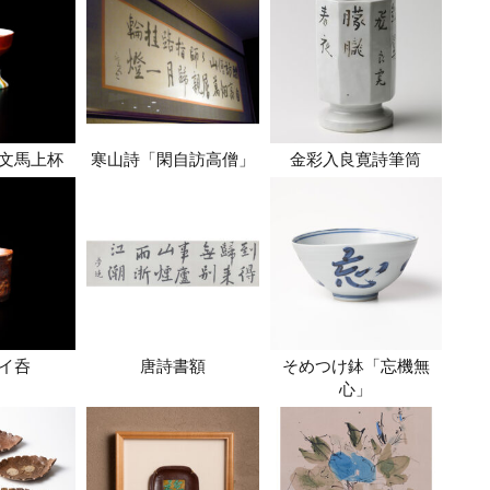
文馬上杯
寒山詩「閑自訪高僧」
金彩入良寛詩筆筒
イ呑
唐詩書額
そめつけ鉢「忘機無
心」