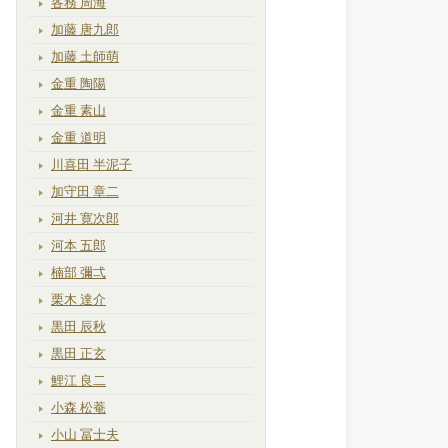
各務 周海
加藤 唐九郎
加藤 土師萌
金重 陶陽
金重 素山
金重 道明
川喜田 半泥子
加守田 章二
河井 寛次郎
河本 五郎
楠部 彌弌
栗木 達介
黒田 辰秋
黒田 正玄
鯉江 良二
小森 松菴
小山 冨士夫