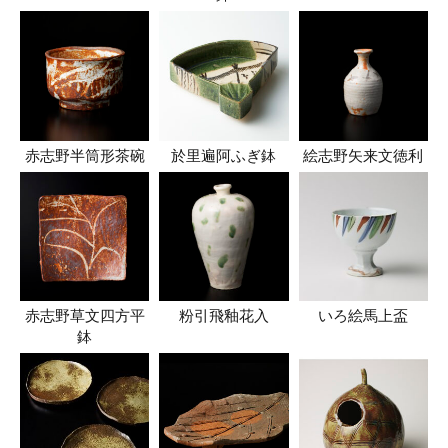
赤志野半筒形茶碗
於里遍阿ふぎ鉢
絵志野矢来文徳利
赤志野草文四方平
粉引飛釉花入
いろ絵馬上盃
鉢