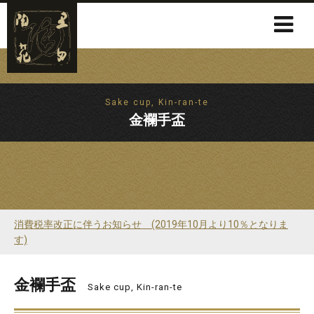
Sake cup, Kin-ran-te
金襴手盃
消費税率改正に伴うお知らせ (2019年10月より10％となりま
す)
金襴手盃
Sake cup, Kin-ran-te