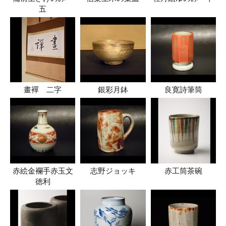
五
畫襌 二字
銀彩月鉢
良寛詩筆筒
赤絵金襴手赤玉文
志野ジョッキ
赤工筒茶碗
徳利