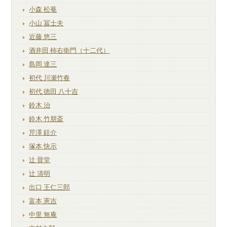
小森 松菴
小山 冨士夫
近藤 悠三
酒井田 柿右衛門（十二代）
島岡 達三
初代 川瀬竹春
初代 徳田 八十吉
鈴木 治
鈴木 竹朋斎
芹澤 銈介
塚本 快示
辻 晉堂
辻 清明
出口 王仁三郎
富本 憲吉
中里 無庵