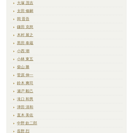
大塚 茂吉
太田 修嗣
岡 晋吾
鎌田 克慈
木村 展之
黒田 泰蔵
小西 潮
小林 東五
柴山 勝
菅原 伸一
鈴木 爽司
瀬戸 毅己
滝口 和男
津田 清和
直木 美佐
中野 欽二郎
長野 烈