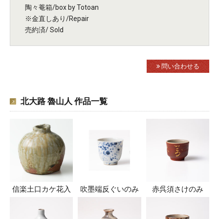
陶々菴箱/box by Totoan
※金直しあり/Repair
売約済/ Sold
問い合わせる
北大路 魯山人 作品一覧
信楽土口カケ花入
吹墨端反ぐいのみ
赤呉須さけのみ