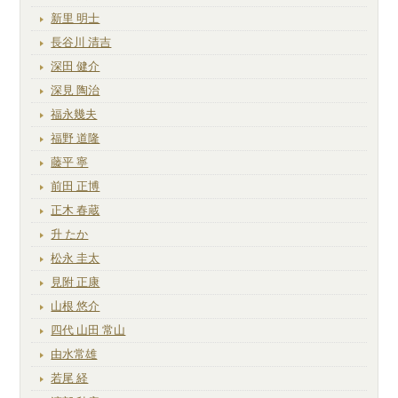
新里 明士
長谷川 清吉
深田 健介
深見 陶治
福永幾夫
福野 道隆
藤平 寧
前田 正博
正木 春蔵
升 たか
松永 圭太
見附 正康
山根 悠介
四代 山田 常山
由水常雄
若尾 経