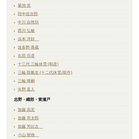
菊池 克
田中佐次郎
中川 自然坊
西川 弘敏
浜本 洋好
波多野 善蔵
丸田 宗彦
十三代 三輪休雪 (和彦)
三輪 龍氣生 (十二代休雪/龍作)
三輪 将嗣
矢野 直人
志野・織部・黄瀬戸
加藤 高宏
加藤 亮太郎
加藤 芳比古
小山 智徳