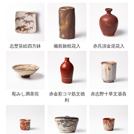
志埜笹絵四方鉢
備前旅枕花入
赤呉須金泥花入
彫みし満茶垸
赤金彩コマ筋文徳
赤志野十草文湯呑
利