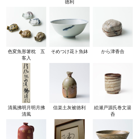
徳利
色変魚形箸枕 五
そめつけ花ト魚鉢
から津香合
客入
清風拂明月明月拂
信楽土灰被徳利
絵瀬戸源氏巻文湯
清風
呑