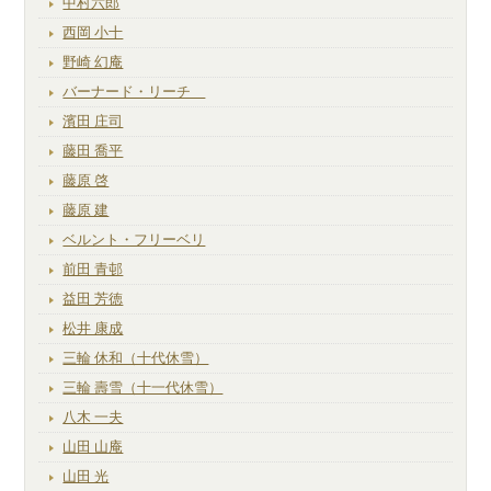
中村六郎
西岡 小十
野崎 幻庵
バーナード・リーチ
濱田 庄司
藤田 喬平
藤原 啓
藤原 建
ベルント・フリーベリ
前田 青邨
益田 芳徳
松井 康成
三輪 休和（十代休雪）
三輪 壽雪（十一代休雪）
八木 一夫
山田 山庵
山田 光