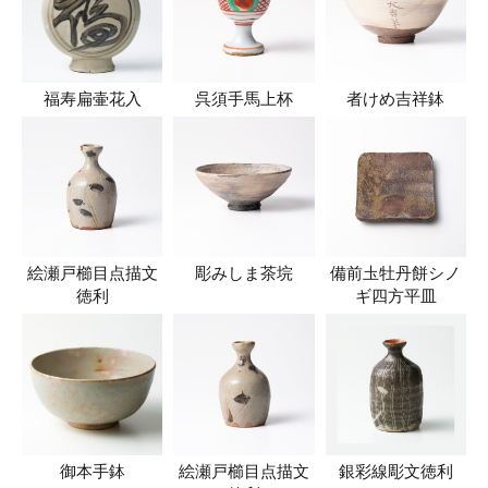
福寿扁壷花入
呉須手馬上杯
者けめ吉祥鉢
絵瀬戸櫛目点描文
彫みしま茶垸
備前圡牡丹餅シノ
徳利
ギ四方平皿
御本手鉢
絵瀬戸櫛目点描文
銀彩線彫文徳利