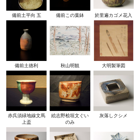
備前土平向 五
備前この葉鉢
於里遍カゴメ花入
備前土徳利
秋山明観
大明製筆図
赤呉須緑地線文馬
絵志野桧垣文ぐい
灰落しクシメ
上盃
のみ