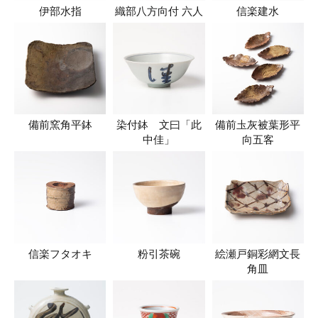
伊部水指
織部八方向付 六人
信楽建水
備前窯角平鉢
染付鉢 文曰「此
備前圡灰被葉形平
中佳」
向五客
信楽フタオキ
粉引茶碗
絵瀬戸銅彩網文長
角皿