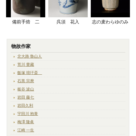
備前手焙 二
呉須 花入
志の麦わらゆのみ
物故作家
北大路 魯山人
荒川 豊藏
飯塚 琅玕斎
石黒 宗麿
板谷 波山
岩田 藤七
岩田久利
宇田川 抱青
梅澤 隆眞
江崎 一生