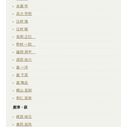
末廣 学
高力 芳照
辻村 塊
辻村 唯
長岡 正巳
野村 一郎
藤岡 周平
原田 拾六
森 一洋
森 千晃
森 陶岳
横山 直樹
和仁 栄幸
唐津・萩
梶原 靖元
兼田 昌尚