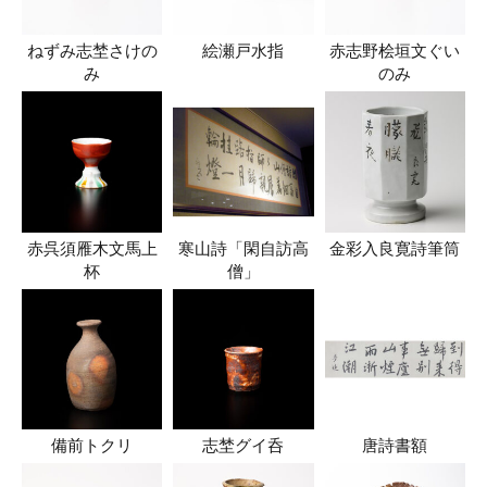
ねずみ志埜さけの
絵瀬戸水指
赤志野桧垣文ぐい
み
のみ
赤呉須雁木文馬上
寒山詩「閑自訪高
金彩入良寛詩筆筒
杯
僧」
備前トクリ
志埜グイ呑
唐詩書額