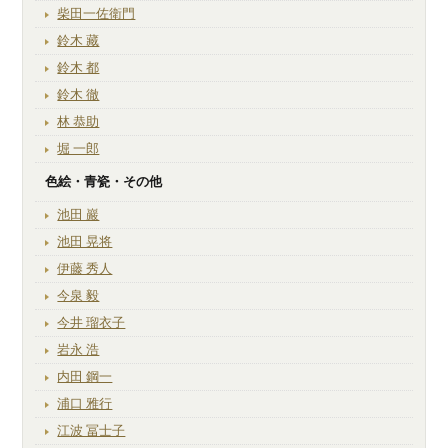
柴田一佐衛門
鈴木 藏
鈴木 都
鈴木 徹
林 恭助
堀 一郎
色絵・青瓷・その他
池田 巖
池田 晃将
伊藤 秀人
今泉 毅
今井 瑠衣子
岩永 浩
内田 鋼一
浦口 雅行
江波 冨士子