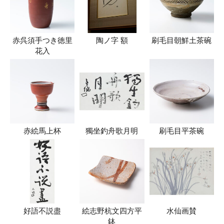
赤呉須手つき徳里
陶ノ字 額
刷毛目朝鮮土茶碗
花入
赤絵馬上杯
獨坐釣舟歌月明
刷毛目平茶碗
好語不説盡
絵志野杭文四方平
水仙画賛
鉢