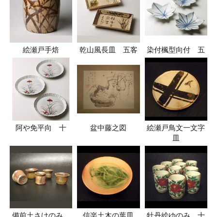
絵瀬戸手焙
乾山風長皿 五客
染付楓型向付 五
阿や免平向 十
盆中藤之図
絵瀬戸鳥文一文字
皿
備前土さけのみ
信楽土木の葉皿
牡丹絵ゆのみ 十