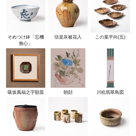
そめつけ鉢「忘機
信楽灰被花入
この葉平向(五)
無心」
吸坂風福之字額皿
朝顔
川杭翡翠鳥図