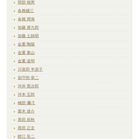
岡部 嶺男
各務鑛三
各務 周海
加藤 唐九郎
加藤 土師萌
金重 陶陽
金重 素山
金重 道明
川喜田 半泥子
加守田 章二
河井 寛次郎
河本 五郎
楠部 彌弌
栗木 達介
黒田 辰秋
黒田 正玄
鯉江 良二