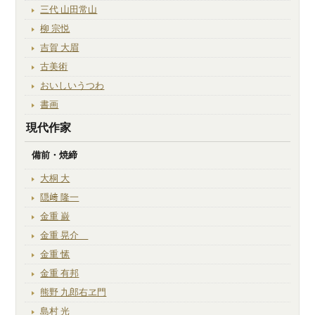
三代 山田常山
柳 宗悦
吉賀 大眉
古美術
おいしいうつわ
書画
現代作家
備前・焼締
大桐 大
隠﨑 隆一
金重 巌
金重 晃介
金重 愫
金重 有邦
熊野 九郎右ヱ門
島村 光