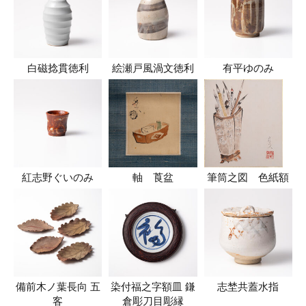
白磁捻貫徳利
絵瀬戸風渦文徳利
有平ゆのみ
紅志野ぐいのみ
軸 莨盆
筆筒之図 色紙額
備前木ノ葉長向 五
染付福之字額皿 鎌
志埜共蓋水指
客
倉彫刀目彫縁