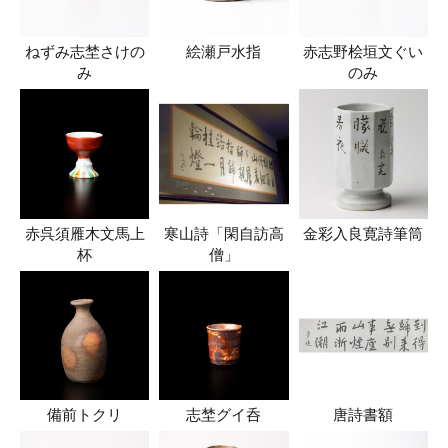
ねずみ志埜さけの
絵瀬戸水指
赤志野桧垣文ぐい
み
のみ
赤呉須雁木文馬上
寒山詩「閑自訪高
金彩入良寛詩筆筒
杯
僧」
備前トクリ
志埜グイ呑
唐詩書額