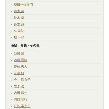
柴田一佐衛門
鈴木 藏
鈴木 都
鈴木 徹
林 恭助
堀 一郎
色絵・青瓷・その他
池田 巖
池田 晃将
伊藤 秀人
今泉 毅
今井 瑠衣子
岩永 浩
内田 鋼一
浦口 雅行
江波 冨士子