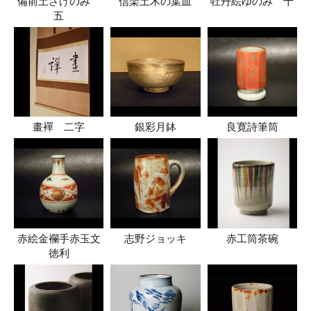
備前土さけのみ
信楽土木の葉皿
牡丹絵ゆのみ 十
五
畫襌 二字
銀彩月鉢
良寛詩筆筒
赤絵金襴手赤玉文
志野ジョッキ
赤工筒茶碗
徳利