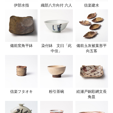
伊部水指
織部八方向付 六人
信楽建水
備前窯角平鉢
染付鉢 文曰「此
備前圡灰被葉形平
中佳」
向五客
信楽フタオキ
粉引茶碗
絵瀬戸銅彩網文長
角皿