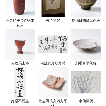
赤呉須手つき徳里
陶ノ字 額
刷毛目朝鮮土茶碗
花入
赤絵馬上杯
獨坐釣舟歌月明
刷毛目平茶碗
好語不説盡
絵志野杭文四方平
水仙画賛