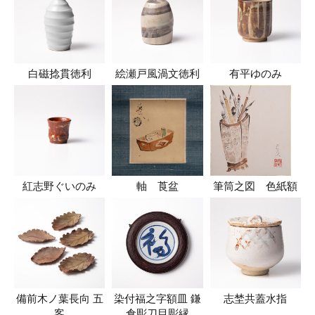
白磁捻貫徳利
絵瀬戸風渦文徳利
有平ゆのみ
紅志野ぐいのみ
軸 莨盆
筆筒之図 色紙額
備前木ノ葉長向 五
染付福之字額皿 鎌
志埜共蓋水指
客
倉彫刀目彫縁