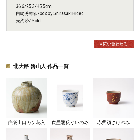
36.6/25.3/H5.5cm
白崎秀雄箱/box by Shirasaki Hideo
売約済/ Sold
問い合わせる
北大路 魯山人 作品一覧
信楽土口カケ花入
吹墨端反ぐいのみ
赤呉須さけのみ