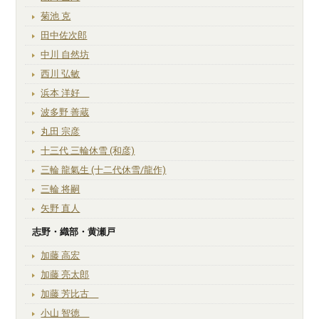
菊池 克
田中佐次郎
中川 自然坊
西川 弘敏
浜本 洋好
波多野 善蔵
丸田 宗彦
十三代 三輪休雪 (和彦)
三輪 龍氣生 (十二代休雪/龍作)
三輪 将嗣
矢野 直人
志野・織部・黄瀬戸
加藤 高宏
加藤 亮太郎
加藤 芳比古
小山 智徳