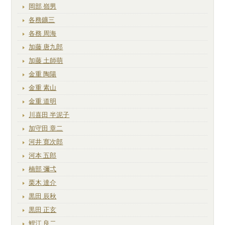
岡部 嶺男
各務鑛三
各務 周海
加藤 唐九郎
加藤 土師萌
金重 陶陽
金重 素山
金重 道明
川喜田 半泥子
加守田 章二
河井 寛次郎
河本 五郎
楠部 彌弌
栗木 達介
黒田 辰秋
黒田 正玄
鯉江 良二