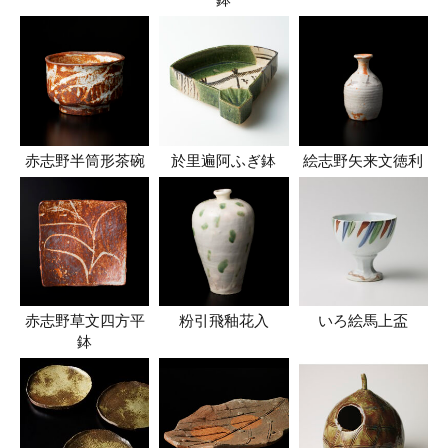
鉢
赤志野半筒形茶碗
於里遍阿ふぎ鉢
絵志野矢来文徳利
赤志野草文四方平
粉引飛釉花入
いろ絵馬上盃
鉢