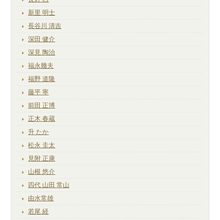
新里 明士
長谷川 清吉
深田 健介
深見 陶治
福永幾夫
福野 道隆
藤平 寧
前田 正博
正木 春蔵
升 たか
松永 圭太
見附 正康
山根 悠介
四代 山田 常山
由水常雄
若尾 経