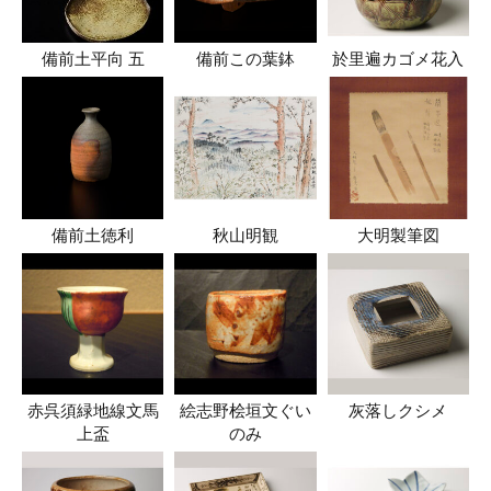
備前土平向 五
備前この葉鉢
於里遍カゴメ花入
備前土徳利
秋山明観
大明製筆図
赤呉須緑地線文馬
絵志野桧垣文ぐい
灰落しクシメ
上盃
のみ