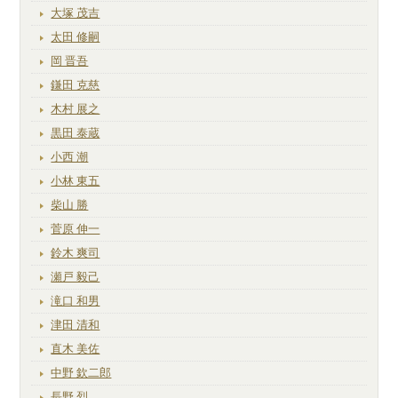
大塚 茂吉
太田 修嗣
岡 晋吾
鎌田 克慈
木村 展之
黒田 泰蔵
小西 潮
小林 東五
柴山 勝
菅原 伸一
鈴木 爽司
瀬戸 毅己
滝口 和男
津田 清和
直木 美佐
中野 欽二郎
長野 烈