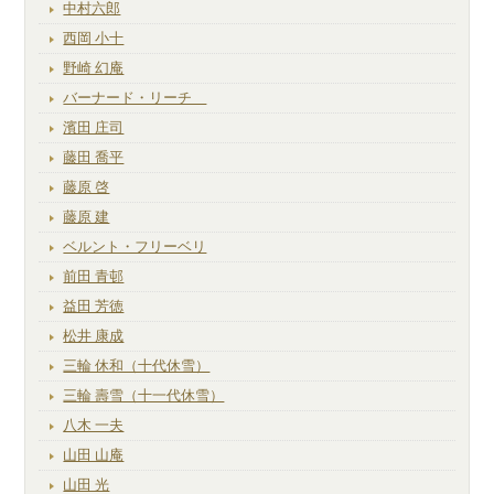
中村六郎
西岡 小十
野崎 幻庵
バーナード・リーチ
濱田 庄司
藤田 喬平
藤原 啓
藤原 建
ベルント・フリーベリ
前田 青邨
益田 芳徳
松井 康成
三輪 休和（十代休雪）
三輪 壽雪（十一代休雪）
八木 一夫
山田 山庵
山田 光