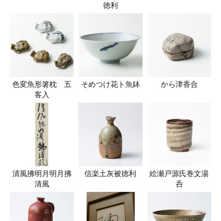
徳利
色変魚形箸枕 五
そめつけ花ト魚鉢
から津香合
客入
清風拂明月明月拂
信楽土灰被徳利
絵瀬戸源氏巻文湯
清風
呑