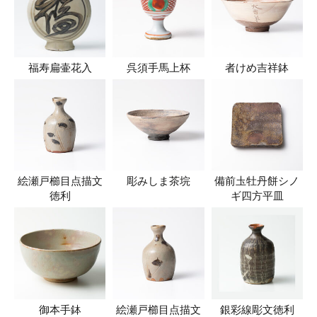
福寿扁壷花入
呉須手馬上杯
者けめ吉祥鉢
絵瀬戸櫛目点描文
彫みしま茶垸
備前圡牡丹餅シノ
徳利
ギ四方平皿
御本手鉢
絵瀬戸櫛目点描文
銀彩線彫文徳利