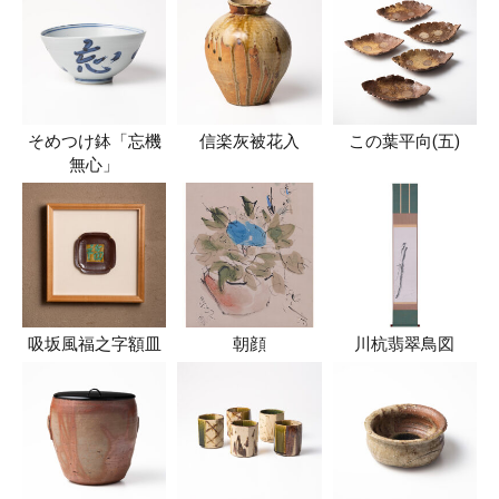
そめつけ鉢「忘機
信楽灰被花入
この葉平向(五)
無心」
吸坂風福之字額皿
朝顔
川杭翡翠鳥図