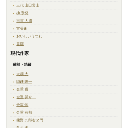
三代 山田常山
柳 宗悦
吉賀 大眉
古美術
おいしいうつわ
書画
現代作家
備前・焼締
大桐 大
隠﨑 隆一
金重 巌
金重 晃介
金重 愫
金重 有邦
熊野 九郎右ヱ門
島村 光