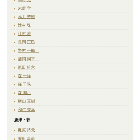
末廣 学
高力 芳照
辻村 塊
辻村 唯
長岡 正巳
野村 一郎
藤岡 周平
原田 拾六
森 一洋
森 千晃
森 陶岳
横山 直樹
和仁 栄幸
唐津・萩
梶原 靖元
兼田 昌尚