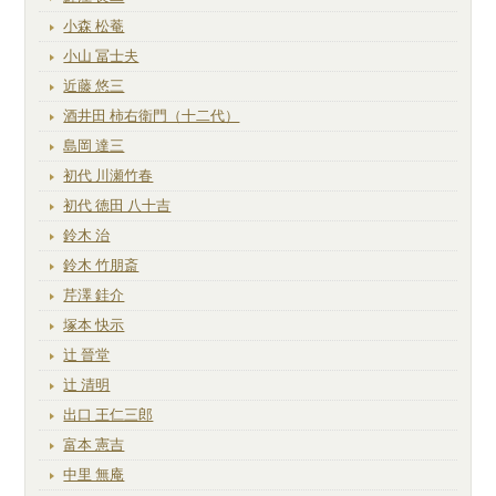
小森 松菴
小山 冨士夫
近藤 悠三
酒井田 柿右衛門（十二代）
島岡 達三
初代 川瀬竹春
初代 徳田 八十吉
鈴木 治
鈴木 竹朋斎
芹澤 銈介
塚本 快示
辻 晉堂
辻 清明
出口 王仁三郎
富本 憲吉
中里 無庵