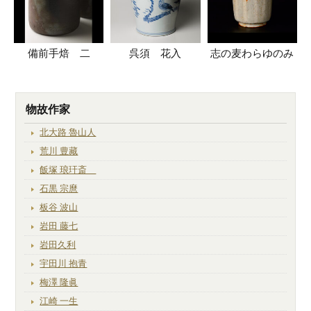
備前手焙 二
呉須 花入
志の麦わらゆのみ
物故作家
北大路 魯山人
荒川 豊藏
飯塚 琅玕斎
石黒 宗麿
板谷 波山
岩田 藤七
岩田久利
宇田川 抱青
梅澤 隆眞
江崎 一生