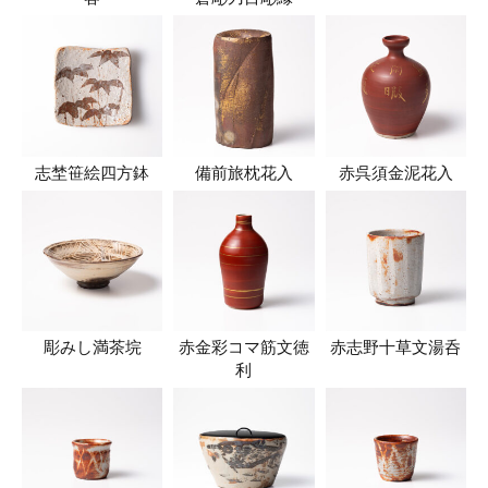
志埜笹絵四方鉢
備前旅枕花入
赤呉須金泥花入
彫みし満茶垸
赤金彩コマ筋文徳
赤志野十草文湯呑
利