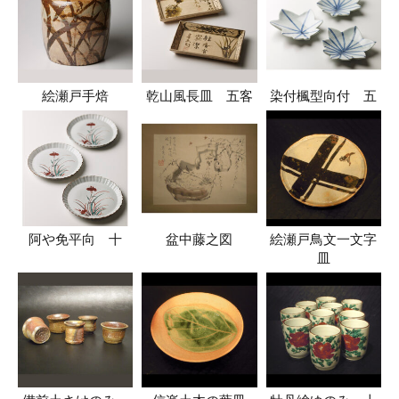
絵瀬戸手焙
乾山風長皿 五客
染付楓型向付 五
阿や免平向 十
盆中藤之図
絵瀬戸鳥文一文字
皿