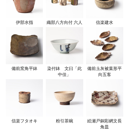
伊部水指
織部八方向付 六人
信楽建水
備前窯角平鉢
染付鉢 文曰「此
備前圡灰被葉形平
中佳」
向五客
信楽フタオキ
粉引茶碗
絵瀬戸銅彩網文長
角皿