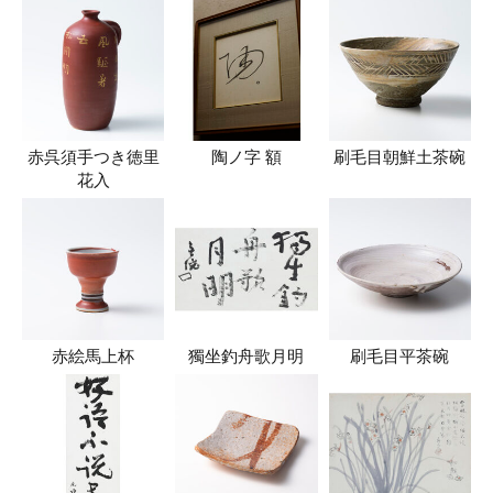
赤呉須手つき徳里
陶ノ字 額
刷毛目朝鮮土茶碗
花入
赤絵馬上杯
獨坐釣舟歌月明
刷毛目平茶碗