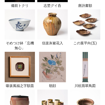
備前トクリ
志埜グイ呑
唐詩書額
そめつけ鉢「忘機
信楽灰被花入
この葉平向(五)
無心」
吸坂風福之字額皿
朝顔
川杭翡翠鳥図