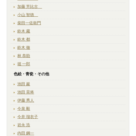
加藤 芳比古
小山 智徳
柴田一佐衛門
鈴木 藏
鈴木 都
鈴木 徹
林 恭助
堀 一郎
色絵・青瓷・その他
池田 巖
池田 晃将
伊藤 秀人
今泉 毅
今井 瑠衣子
岩永 浩
内田 鋼一