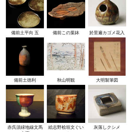
備前土平向 五
備前この葉鉢
於里遍カゴメ花入
備前土徳利
秋山明観
大明製筆図
赤呉須緑地線文馬
絵志野桧垣文ぐい
灰落しクシメ