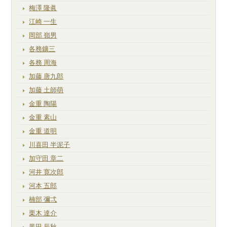
梅澤 隆眞
江崎 一生
岡部 嶺男
各務鑛三
各務 周海
加藤 唐九郎
加藤 土師萌
金重 陶陽
金重 素山
金重 道明
川喜田 半泥子
加守田 章二
河井 寛次郎
河本 五郎
楠部 彌弌
栗木 達介
黒田 辰秋