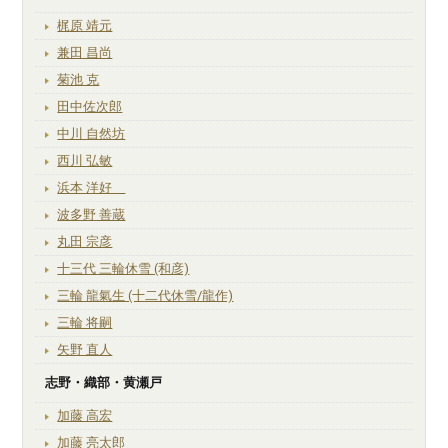
梶原 靖元
兼田 昌尚
菊池 克
田中佐次郎
中川 自然坊
西川 弘敏
浜本 洋好
波多野 善蔵
丸田 宗彦
十三代 三輪休雪 (和彦)
三輪 龍氣生 (十二代休雪/龍作)
三輪 将嗣
矢野 直人
志野・織部・黄瀬戸
加藤 高宏
加藤 亮太郎