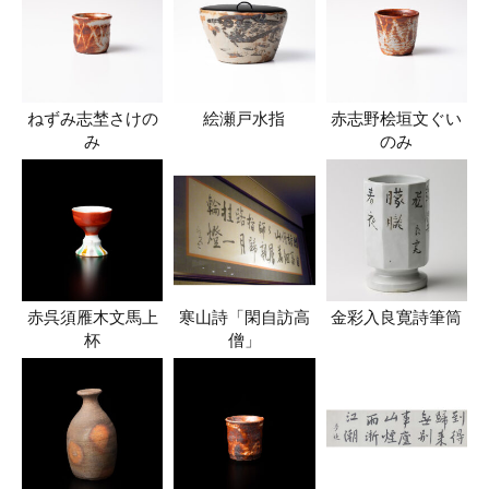
ねずみ志埜さけの
絵瀬戸水指
赤志野桧垣文ぐい
み
のみ
赤呉須雁木文馬上
寒山詩「閑自訪高
金彩入良寛詩筆筒
杯
僧」