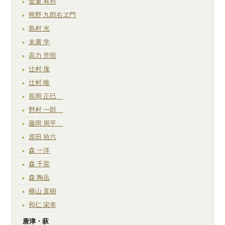
金重 有邦
熊野 九郎右ヱ門
島村 光
末廣 学
高力 芳照
辻村 塊
辻村 唯
長岡 正巳
野村 一郎
藤岡 周平
原田 拾六
森 一洋
森 千晃
森 陶岳
横山 直樹
和仁 栄幸
唐津・萩