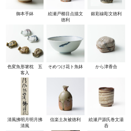
御本手鉢
絵瀬戸櫛目点描文
銀彩線彫文徳利
徳利
色変魚形箸枕 五
そめつけ花ト魚鉢
から津香合
客入
清風拂明月明月拂
信楽土灰被徳利
絵瀬戸源氏巻文湯
清風
呑