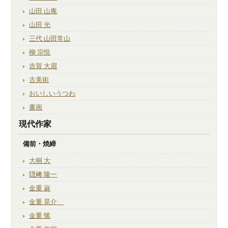
山田 山庵
山田 光
三代 山田常山
柳 宗悦
吉賀 大眉
古美術
おいしいうつわ
書画
現代作家
備前・焼締
大桐 大
隠﨑 隆一
金重 巌
金重 晃介
金重 愫