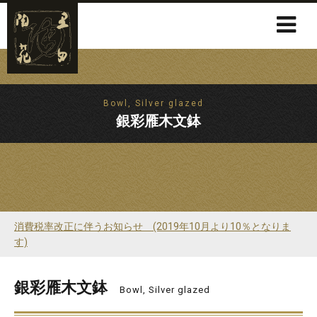
Bowl, Silver glazed
銀彩雁木文鉢
消費税率改正に伴うお知らせ (2019年10月より10％となりま
す)
銀彩雁木文鉢
Bowl, Silver glazed