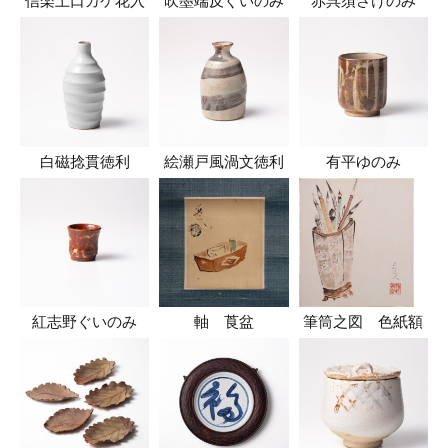
信楽土口カケ花入
吹墨端反ぐいのみ
赤呉須さけのみ
白磁捻貫徳利
絵瀬戸風渦文徳利
有平ゆのみ
紅志野ぐいのみ
軸 莨盆
筆筒之図 色紙額