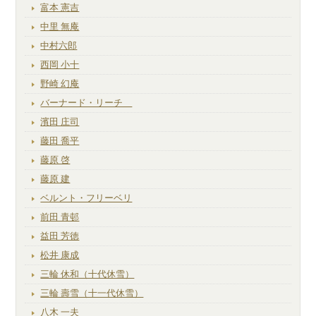
富本 憲吉
中里 無庵
中村六郎
西岡 小十
野崎 幻庵
バーナード・リーチ
濱田 庄司
藤田 喬平
藤原 啓
藤原 建
ベルント・フリーベリ
前田 青邨
益田 芳徳
松井 康成
三輪 休和（十代休雪）
三輪 壽雪（十一代休雪）
八木 一夫