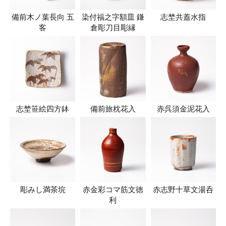
備前木ノ葉長向 五
染付福之字額皿 鎌
志埜共蓋水指
客
倉彫刀目彫縁
志埜笹絵四方鉢
備前旅枕花入
赤呉須金泥花入
彫みし満茶垸
赤金彩コマ筋文徳
赤志野十草文湯呑
利