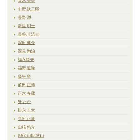
直木 美佐
中野 欽二郎
長野 烈
新里 明士
長谷川 清吉
深田 健介
深見 陶治
福永幾夫
福野 道隆
藤平 寧
前田 正博
正木 春蔵
升 たか
松永 圭太
見附 正康
山根 悠介
四代 山田 常山