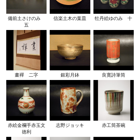
備前土さけのみ
信楽土木の葉皿
牡丹絵ゆのみ 十
五
畫襌 二字
銀彩月鉢
良寛詩筆筒
赤絵金襴手赤玉文
志野ジョッキ
赤工筒茶碗
徳利