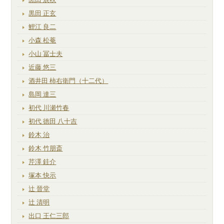
黒田 正玄
鯉江 良二
小森 松菴
小山 冨士夫
近藤 悠三
酒井田 柿右衛門（十二代）
島岡 達三
初代 川瀬竹春
初代 徳田 八十吉
鈴木 治
鈴木 竹朋斎
芹澤 銈介
塚本 快示
辻 晉堂
辻 清明
出口 王仁三郎