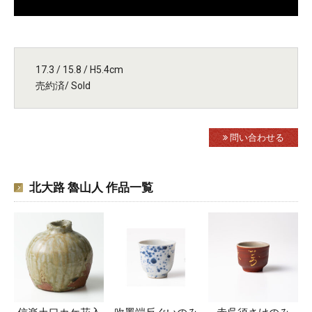
17.3 / 15.8 / H5.4cm
売約済/ Sold
問い合わせる
北大路 魯山人 作品一覧