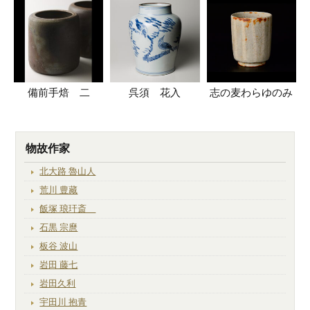
備前手焙 二
呉須 花入
志の麦わらゆのみ
物故作家
北大路 魯山人
荒川 豊藏
飯塚 琅玕斎
石黒 宗麿
板谷 波山
岩田 藤七
岩田久利
宇田川 抱青