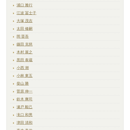
浦口 雅行
江波 冨士子
大塚 茂吉
太田 修嗣
岡 晋吾
鎌田 克慈
木村 展之
黒田 泰蔵
小西 潮
小林 東五
柴山 勝
菅原 伸一
鈴木 爽司
瀬戸 毅己
滝口 和男
津田 清和