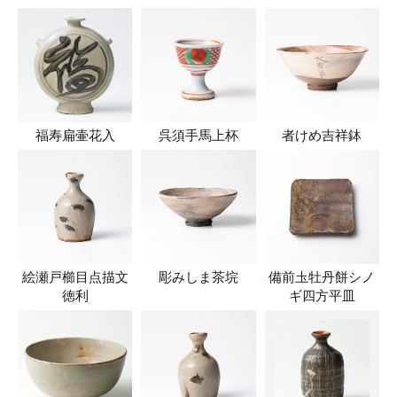
福寿扁壷花入
呉須手馬上杯
者けめ吉祥鉢
絵瀬戸櫛目点描文
彫みしま茶垸
備前圡牡丹餅シノ
徳利
ギ四方平皿