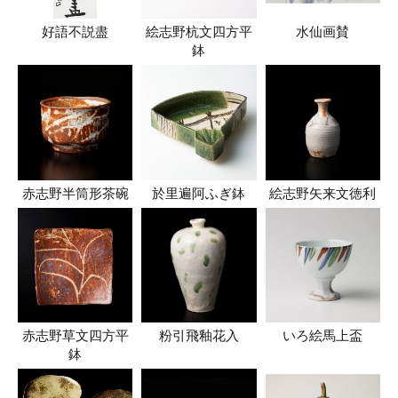
好語不説盡
絵志野杭文四方平
水仙画賛
鉢
赤志野半筒形茶碗
於里遍阿ふぎ鉢
絵志野矢来文徳利
赤志野草文四方平
粉引飛釉花入
いろ絵馬上盃
鉢