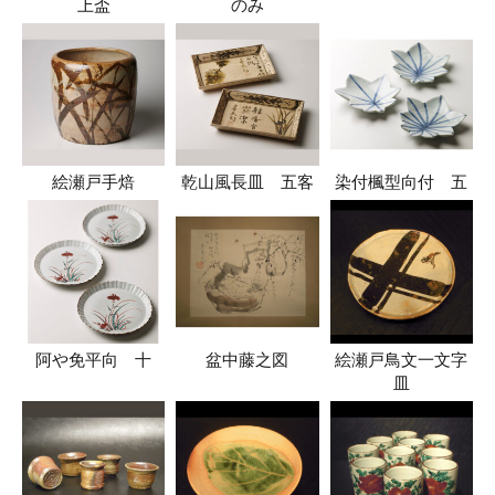
上盃
のみ
絵瀬戸手焙
乾山風長皿 五客
染付楓型向付 五
阿や免平向 十
盆中藤之図
絵瀬戸鳥文一文字
皿