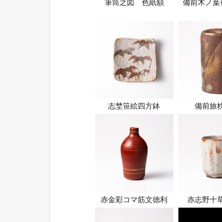
筆筒之図 色紙額
備前木ノ葉
志埜笹絵四方鉢
備前旅
赤金彩コマ筋文徳利
赤志野十