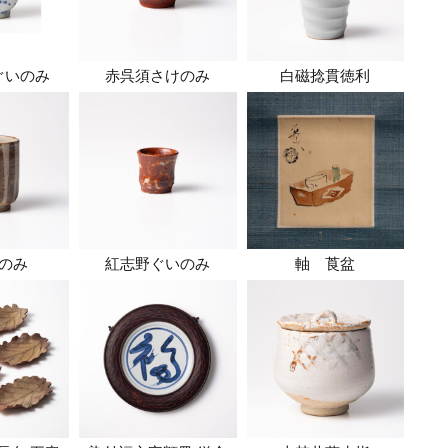
ぐいのみ
赤呉須さけのみ
白磁捻貫徳利
のみ
紅志野ぐいのみ
軸 莨盆