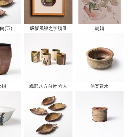
向(五)
吸坂風福之字額皿
朝顔
水指
織部八方向付 六人
信楽建水