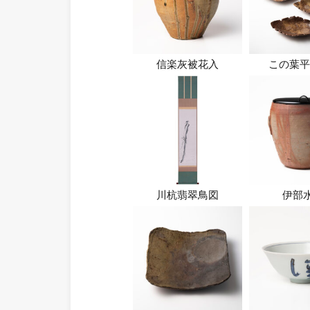
信楽灰被花入
この葉平
川杭翡翠鳥図
伊部