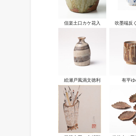
信楽土口カケ花入
吹墨端反
絵瀬戸風渦文徳利
有平ゆ