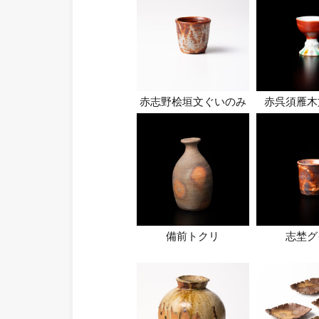
赤志野桧垣文ぐいのみ
赤呉須雁木
備前トクリ
志埜グ