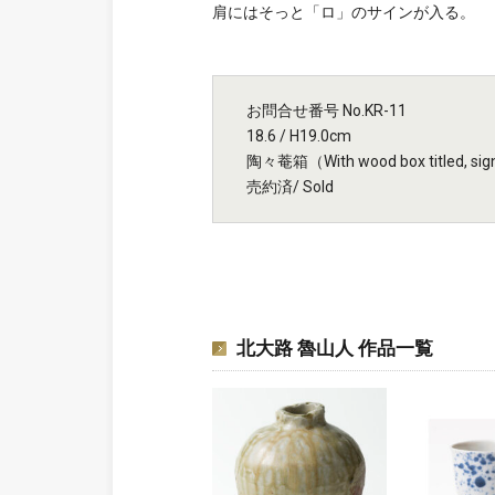
肩にはそっと「ロ」のサインが入る。
お問合せ番号 No.KR-11
18.6 / H19.0cm
陶々菴箱（With wood box titled, signe
売約済/ Sold
北大路 魯山人 作品一覧