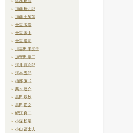
各務 周海
加藤 唐九郎
加藤 土師萌
金重 陶陽
金重 素山
金重 道明
川喜田 半泥子
加守田 章二
河井 寛次郎
河本 五郎
楠部 彌弌
栗木 達介
黒田 辰秋
黒田 正玄
鯉江 良二
小森 松菴
小山 冨士夫