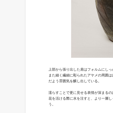
上部から張り出した肩はフォルムにしっ
また細く繊細に彫られたアヤメの周囲は
だよう雰囲気を醸し出している。
濡らすことで更に見せる表情が深まるの
花を活ける際に水を注すと、より一層し
う。