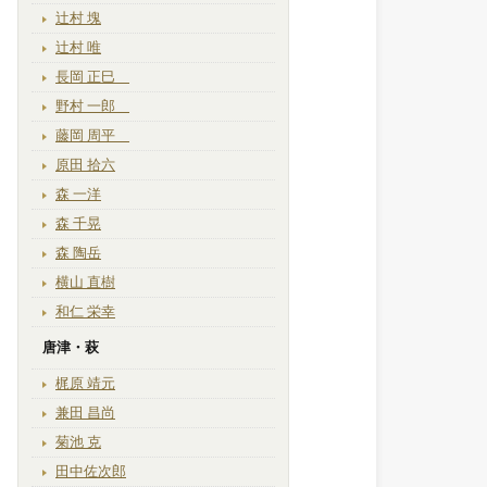
辻村 塊
辻村 唯
長岡 正巳
野村 一郎
藤岡 周平
原田 拾六
森 一洋
森 千晃
森 陶岳
横山 直樹
和仁 栄幸
唐津・萩
梶原 靖元
兼田 昌尚
菊池 克
田中佐次郎