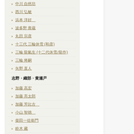
中川 自然坊
西川 弘敏
浜本 洋好
波多野 善蔵
丸田 宗彦
十三代 三輪休雪 (和彦)
三輪 龍氣生 (十二代休雪/龍作)
三輪 将嗣
矢野 直人
志野・織部・黄瀬戸
加藤 高宏
加藤 亮太郎
加藤 芳比古
小山 智徳
柴田一佐衛門
鈴木 藏