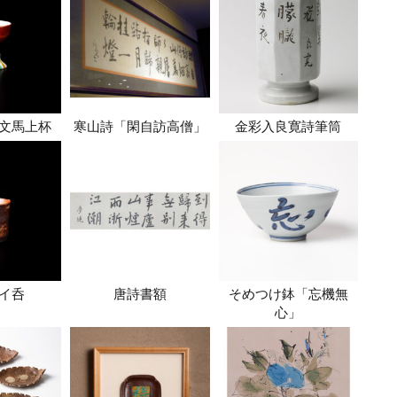
文馬上杯
寒山詩「閑自訪高僧」
金彩入良寛詩筆筒
イ呑
唐詩書額
そめつけ鉢「忘機無
心」