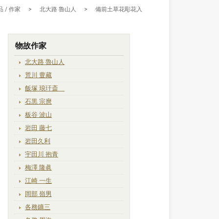
 / 作家
>
北大路 魯山人
>
備前土草花彫花入
物故作家
北大路 魯山人
荒川 豊藏
飯塚 琅玕斎
石黒 宗麿
板谷 波山
岩田 藤七
岩田久利
宇田川 抱青
梅澤 隆眞
江崎 一生
岡部 嶺男
各務鑛三