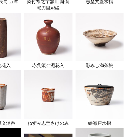
長向 五客
染付福之字額皿 鎌倉
志埜共蓋水指
彫刀目彫縁
枕花入
赤呉須金泥花入
彫みし満茶垸
草文湯呑
ねずみ志埜さけのみ
絵瀬戸水指