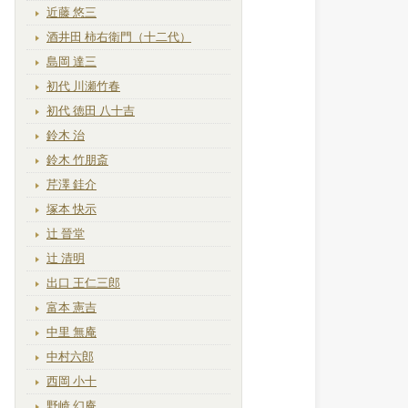
近藤 悠三
酒井田 柿右衛門（十二代）
島岡 達三
初代 川瀬竹春
初代 徳田 八十吉
鈴木 治
鈴木 竹朋斎
芹澤 銈介
塚本 快示
辻 晉堂
辻 清明
出口 王仁三郎
富本 憲吉
中里 無庵
中村六郎
西岡 小十
野崎 幻庵