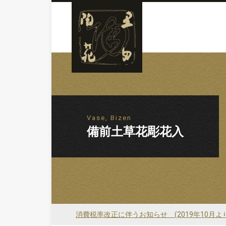
Vase, Bizen
備前土草花彫花入
消費税率改正に伴うお知らせ (2019年10月よ