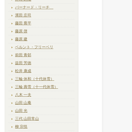
バーナード・リーチ
濱田 庄司
藤田 喬平
藤原 啓
藤原 建
ベルント・フリーベリ
前田 青邨
益田 芳徳
松井 康成
三輪 休和（十代休雪）
三輪 壽雪（十一代休雪）
八木 一夫
山田 山庵
山田 光
三代 山田常山
柳 宗悦