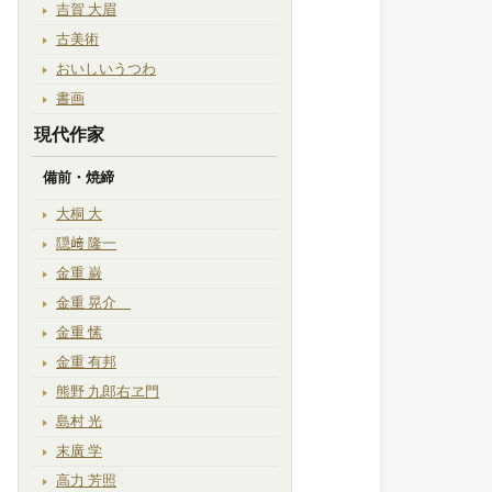
吉賀 大眉
古美術
おいしいうつわ
書画
現代作家
備前・焼締
大桐 大
隠﨑 隆一
金重 巌
金重 晃介
金重 愫
金重 有邦
熊野 九郎右ヱ門
島村 光
末廣 学
高力 芳照