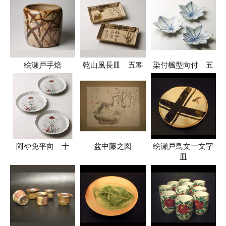
絵瀬戸手焙
乾山風長皿 五客
染付楓型向付 五
阿や免平向 十
盆中藤之図
絵瀬戸鳥文一文字
皿