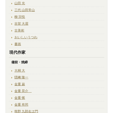
山田 光
三代 山田常山
柳 宗悦
吉賀 大眉
古美術
おいしいうつわ
書画
現代作家
備前・焼締
大桐 大
隠﨑 隆一
金重 巌
金重 晃介
金重 愫
金重 有邦
熊野 九郎右ヱ門