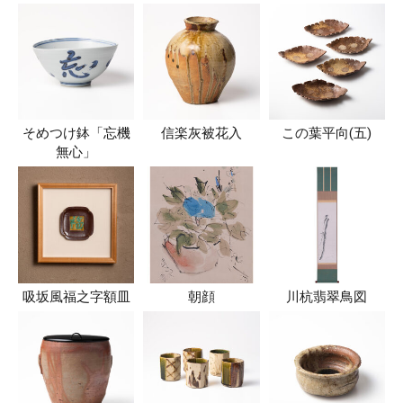
そめつけ鉢「忘機
信楽灰被花入
この葉平向(五)
無心」
吸坂風福之字額皿
朝顔
川杭翡翠鳥図