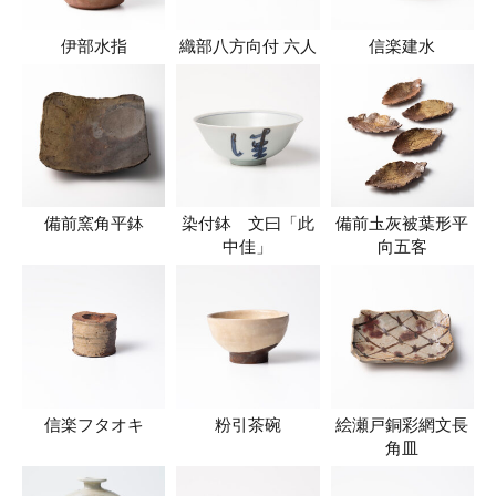
伊部水指
織部八方向付 六人
信楽建水
備前窯角平鉢
染付鉢 文曰「此
備前圡灰被葉形平
中佳」
向五客
信楽フタオキ
粉引茶碗
絵瀬戸銅彩網文長
角皿