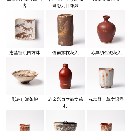
客
倉彫刀目彫縁
志埜笹絵四方鉢
備前旅枕花入
赤呉須金泥花入
彫みし満茶垸
赤金彩コマ筋文徳
赤志野十草文湯呑
利