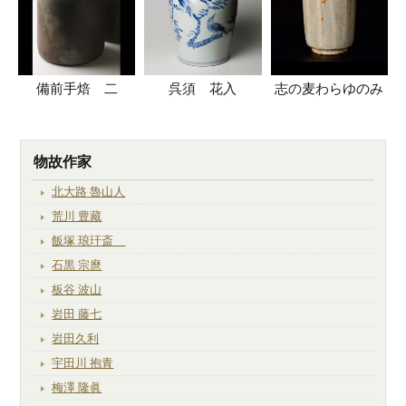
備前手焙 二
呉須 花入
志の麦わらゆのみ
物故作家
北大路 魯山人
荒川 豊藏
飯塚 琅玕斎
石黒 宗麿
板谷 波山
岩田 藤七
岩田久利
宇田川 抱青
梅澤 隆眞