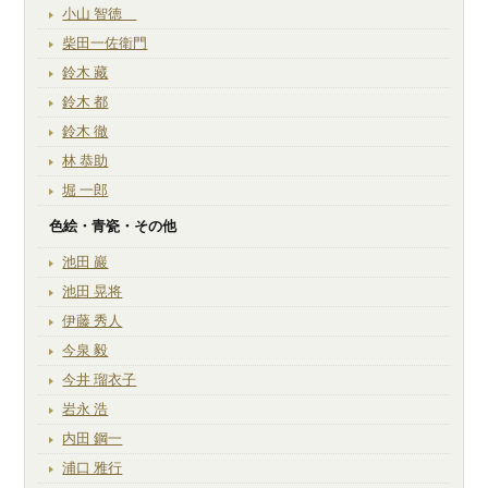
小山 智徳
柴田一佐衛門
鈴木 藏
鈴木 都
鈴木 徹
林 恭助
堀 一郎
色絵・青瓷・その他
池田 巖
池田 晃将
伊藤 秀人
今泉 毅
今井 瑠衣子
岩永 浩
内田 鋼一
浦口 雅行