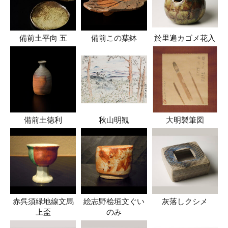
備前土平向 五
備前この葉鉢
於里遍カゴメ花入
備前土徳利
秋山明観
大明製筆図
赤呉須緑地線文馬
絵志野桧垣文ぐい
灰落しクシメ
上盃
のみ