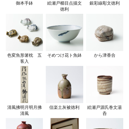
御本手鉢
絵瀬戸櫛目点描文
銀彩線彫文徳利
徳利
色変魚形箸枕 五
そめつけ花ト魚鉢
から津香合
客入
清風拂明月明月拂
信楽土灰被徳利
絵瀬戸源氏巻文湯
清風
呑