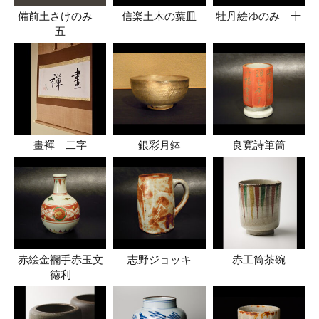
備前土さけのみ
信楽土木の葉皿
牡丹絵ゆのみ 十
五
畫襌 二字
銀彩月鉢
良寛詩筆筒
赤絵金襴手赤玉文
志野ジョッキ
赤工筒茶碗
徳利