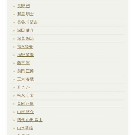
長野 烈
新里 明士
長谷川 清吉
深田 健介
深見 陶治
福永幾夫
福野 道隆
藤平 寧
前田 正博
正木 春蔵
升 たか
松永 圭太
見附 正康
山根 悠介
四代 山田 常山
由水常雄