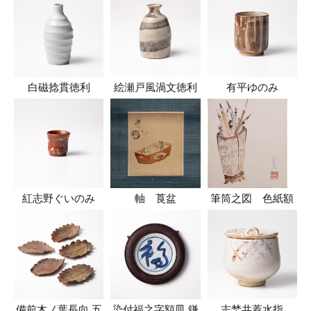
白磁捻貫徳利
絵瀬戸風渦文徳利
有平ゆのみ
紅志野ぐいのみ
軸 莨盆
筆筒之図 色紙額
備前木ノ葉長向 五
染付福之字額皿 鎌
志埜共蓋水指