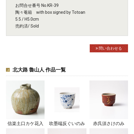
お問合せ番号 No.KR-39
陶々菴箱 with box signed by Totoan
5.5 / H5.0cm
売約済/ Sold
問い合わせる
北大路 魯山人 作品一覧
信楽土口カケ花入
吹墨端反ぐいのみ
赤呉須さけのみ