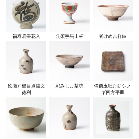
福寿扁壷花入
呉須手馬上杯
者けめ吉祥鉢
絵瀬戸櫛目点描文
彫みしま茶垸
備前圡牡丹餅シノ
徳利
ギ四方平皿