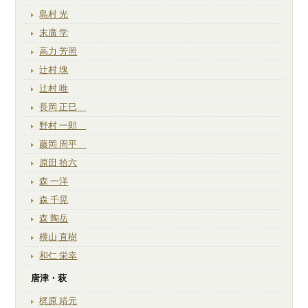
島村 光
末廣 学
高力 芳照
辻村 塊
辻村 唯
長岡 正巳
野村 一郎
藤岡 周平
原田 拾六
森 一洋
森 千晃
森 陶岳
横山 直樹
和仁 栄幸
唐津・萩
梶原 靖元