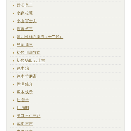
鯉江 良二
小森 松菴
小山 冨士夫
近藤 悠三
酒井田 柿右衛門（十二代）
島岡 達三
初代 川瀬竹春
初代 徳田 八十吉
鈴木 治
鈴木 竹朋斎
芹澤 銈介
塚本 快示
辻 晉堂
辻 清明
出口 王仁三郎
富本 憲吉