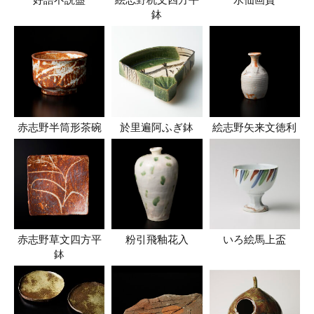
好語不説盡
絵志野杭文四方平
水仙画賛
鉢
赤志野半筒形茶碗
於里遍阿ふぎ鉢
絵志野矢来文徳利
赤志野草文四方平
粉引飛釉花入
いろ絵馬上盃
鉢