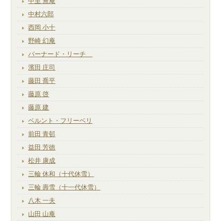
中里 無庵
中村六郎
西岡 小十
野崎 幻庵
バーナード・リーチ
濱田 庄司
藤田 喬平
藤原 啓
藤原 建
ベルント・フリーベリ
前田 青邨
益田 芳徳
松井 康成
三輪 休和（十代休雪）
三輪 壽雪（十一代休雪）
八木 一夫
山田 山庵