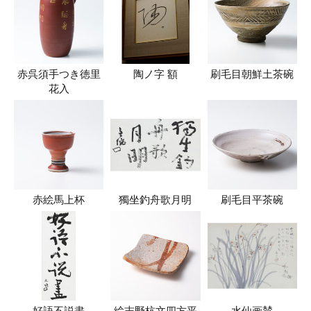
赤呉須手つき徳里
陶ノ字 額
刷毛目朝鮮土茶碗
花入
赤絵馬上杯
獨坐釣舟歌月明
刷毛目平茶碗