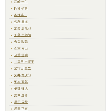
江崎 一生
岡部 嶺男
各務鑛三
各務 周海
加藤 唐九郎
加藤 土師萌
金重 陶陽
金重 素山
金重 道明
川喜田 半泥子
加守田 章二
河井 寛次郎
河本 五郎
楠部 彌弌
栗木 達介
黒田 辰秋
黒田 正玄