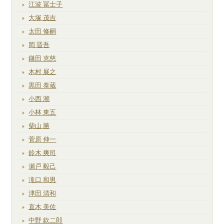
江波 冨士子
大塚 茂吉
太田 修嗣
岡 晋吾
鎌田 克慈
木村 展之
黒田 泰蔵
小西 潮
小林 東五
柴山 勝
菅原 伸一
鈴木 爽司
瀬戸 毅己
滝口 和男
津田 清和
直木 美佐
中野 欽二郎