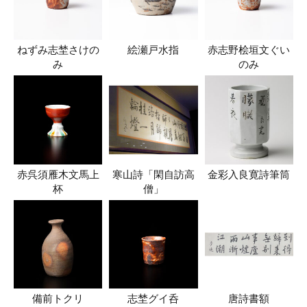
ねずみ志埜さけの
絵瀬戸水指
赤志野桧垣文ぐい
み
のみ
赤呉須雁木文馬上
寒山詩「閑自訪高
金彩入良寛詩筆筒
杯
僧」
備前トクリ
志埜グイ呑
唐詩書額