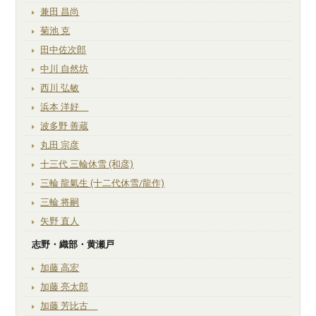
兼田 昌尚
菊池 克
田中佐次郎
中川 自然坊
西川 弘敏
浜本 洋好
波多野 善蔵
丸田 宗彦
十三代 三輪休雪 (和彦)
三輪 龍氣生 (十二代休雪/龍作)
三輪 将嗣
矢野 直人
志野・織部・黄瀬戸
加藤 高宏
加藤 亮太郎
加藤 芳比古