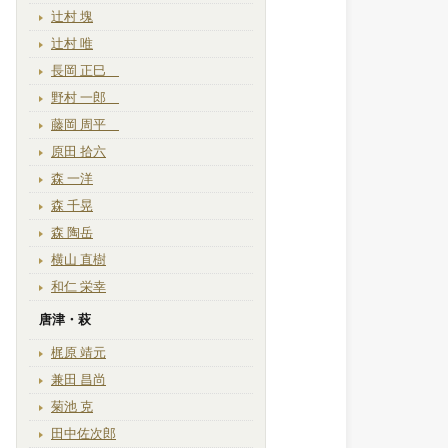
辻村 塊
辻村 唯
長岡 正巳
野村 一郎
藤岡 周平
原田 拾六
森 一洋
森 千晃
森 陶岳
横山 直樹
和仁 栄幸
唐津・萩
梶原 靖元
兼田 昌尚
菊池 克
田中佐次郎