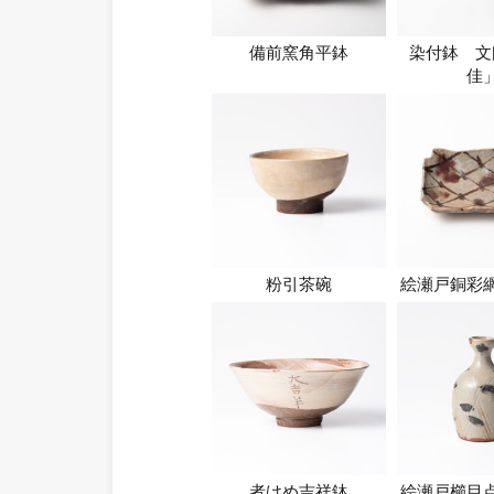
備前窯角平鉢
染付鉢 文
佳
粉引茶碗
絵瀬戸銅彩
者けめ吉祥鉢
絵瀬戸櫛目