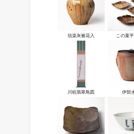
信楽灰被花入
この葉平
川杭翡翠鳥図
伊部