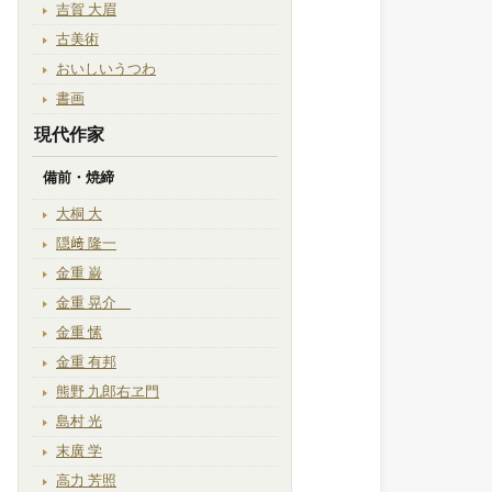
吉賀 大眉
古美術
おいしいうつわ
書画
現代作家
備前・焼締
大桐 大
隠﨑 隆一
金重 巌
金重 晃介
金重 愫
金重 有邦
熊野 九郎右ヱ門
島村 光
末廣 学
高力 芳照