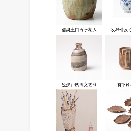
信楽土口カケ花入
吹墨端反
絵瀬戸風渦文徳利
有平ゆ