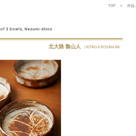
TOP
>
作品 
 of 3 bowls, Nezumi-shino
北大路 魯山人
/ KITAOJI ROSANJIN