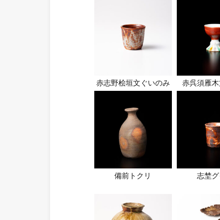
赤志野桧垣文ぐいのみ
赤呉須雁木
備前トクリ
志埜グ