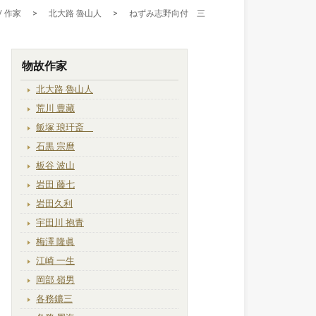
/ 作家
>
北大路 魯山人
>
ねずみ志野向付 三
物故作家
北大路 魯山人
荒川 豊藏
飯塚 琅玕斎
石黒 宗麿
板谷 波山
岩田 藤七
岩田久利
宇田川 抱青
梅澤 隆眞
江崎 一生
岡部 嶺男
各務鑛三