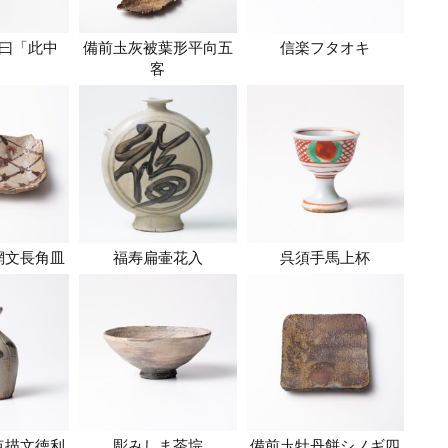
曰「此中
備前圡灰被葉形平向五
信楽フタオキ
」
客
網文長角皿
福寿扁壷花入
呉須手馬上杯
点描文徳利
彫みしま茶垸
備前圡牡丹餅シノギ四