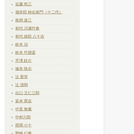
近藤 悠三
酒井田 柿右衛門（十二代）
島岡 達三
初代 川瀬竹春
初代 徳田 八十吉
鈴木 治
鈴木 竹朋斎
芹澤 銈介
塚本 快示
辻 晉堂
辻 清明
出口 王仁三郎
富本 憲吉
中里 無庵
中村六郎
西岡 小十
野崎 幻庵