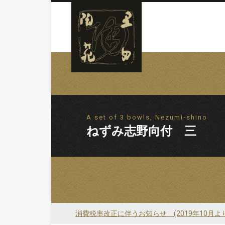
A set of 3 bowls, Nezumi-shino
ねずみ志野向付 三
消費税率改正に伴うお知らせ (2019年10月よ