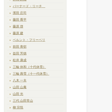
バーナード・リーチ
濱田 庄司
藤田 喬平
藤原 啓
藤原 建
ベルント・フリーベリ
前田 青邨
益田 芳徳
松井 康成
三輪 休和（十代休雪）
三輪 壽雪（十一代休雪）
八木 一夫
山田 山庵
山田 光
三代 山田常山
柳 宗悦