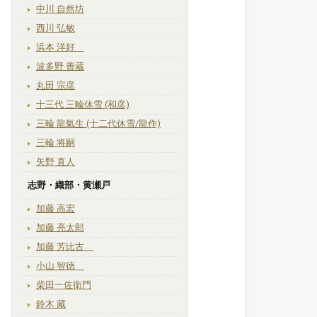
中川 自然坊
西川 弘敏
浜本 洋好
波多野 善蔵
丸田 宗彦
十三代 三輪休雪 (和彦)
三輪 龍氣生 (十二代休雪/龍作)
三輪 将嗣
矢野 直人
志野・織部・黄瀬戸
加藤 高宏
加藤 亮太郎
加藤 芳比古
小山 智徳
柴田一佐衛門
鈴木 藏