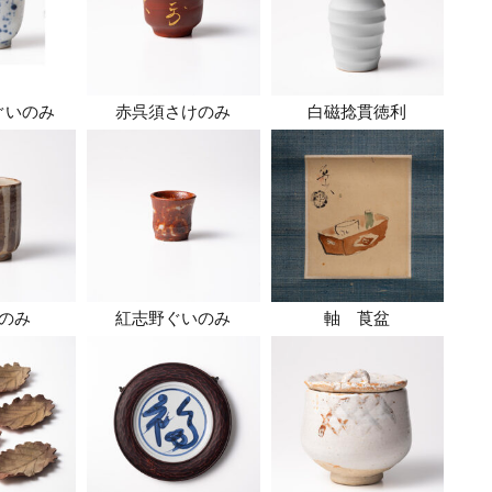
ぐいのみ
赤呉須さけのみ
白磁捻貫徳利
のみ
紅志野ぐいのみ
軸 莨盆