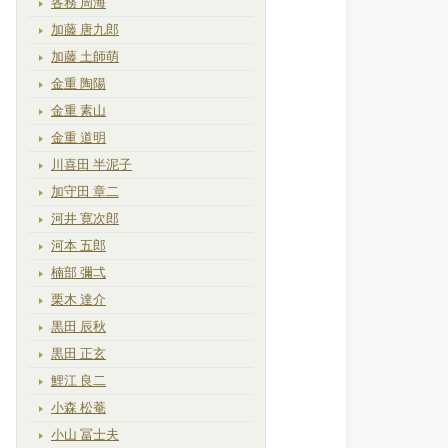
各務 周海
加藤 唐九郎
加藤 土師萌
金重 陶陽
金重 素山
金重 道明
川喜田 半泥子
加守田 章二
河井 寛次郎
河本 五郎
楠部 彌弌
栗木 達介
黒田 辰秋
黒田 正玄
鯉江 良二
小森 松菴
小山 冨士夫