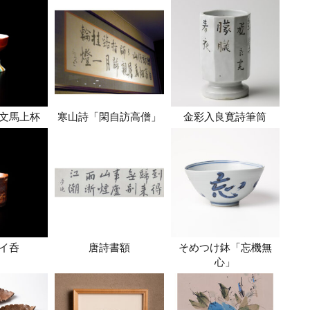
文馬上杯
寒山詩「閑自訪高僧」
金彩入良寛詩筆筒
イ呑
唐詩書額
そめつけ鉢「忘機無
心」