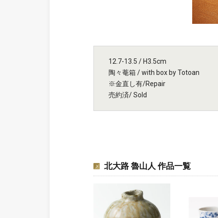
12.7-13.5 / H3.5cm
陶々菴箱 / with box by Totoan
※金直し有/Repair
売約済/ Sold
北大路 魯山人 作品一覧