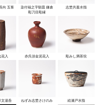
長向 五客
染付福之字額皿 鎌倉
志埜共蓋水指
彫刀目彫縁
枕花入
赤呉須金泥花入
彫みし満茶垸
草文湯呑
ねずみ志埜さけのみ
絵瀬戸水指