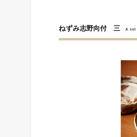
ねずみ志野向付 三
A set