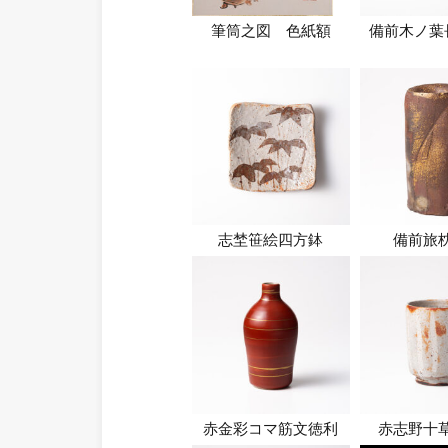
筆筒之図 色紙額
備前木ノ葉
志埜笹絵四方鉢
備前旅
赤金彩コマ筋文徳利
赤志野十