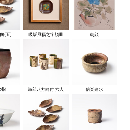
向(五)
吸坂風福之字額皿
朝顔
水指
織部八方向付 六人
信楽建水