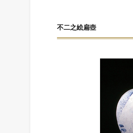
不二之絵扁壺