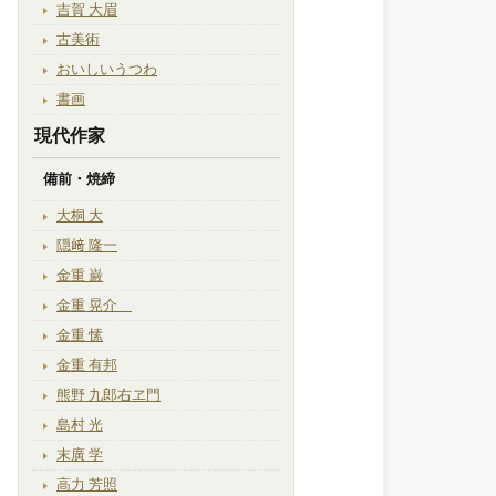
吉賀 大眉
古美術
おいしいうつわ
書画
現代作家
備前・焼締
大桐 大
隠﨑 隆一
金重 巌
金重 晃介
金重 愫
金重 有邦
熊野 九郎右ヱ門
島村 光
末廣 学
高力 芳照