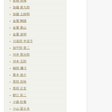
各務 周海
加藤 唐九郎
加藤 土師萌
金重 陶陽
金重 素山
金重 道明
川喜田 半泥子
加守田 章二
河井 寛次郎
河本 五郎
楠部 彌弌
栗木 達介
黒田 辰秋
黒田 正玄
鯉江 良二
小森 松菴
小山 冨士夫