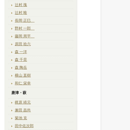
辻村 塊
辻村 唯
長岡 正巳
野村 一郎
藤岡 周平
原田 拾六
森 一洋
森 千晃
森 陶岳
横山 直樹
和仁 栄幸
唐津・萩
梶原 靖元
兼田 昌尚
菊池 克
田中佐次郎