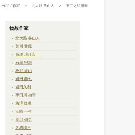
作品 / 作家
>
北大路 魯山人
>
不二之絵扁壺
物故作家
北大路 魯山人
荒川 豊藏
飯塚 琅玕斎
石黒 宗麿
板谷 波山
岩田 藤七
岩田久利
宇田川 抱青
梅澤 隆眞
江崎 一生
岡部 嶺男
各務鑛三