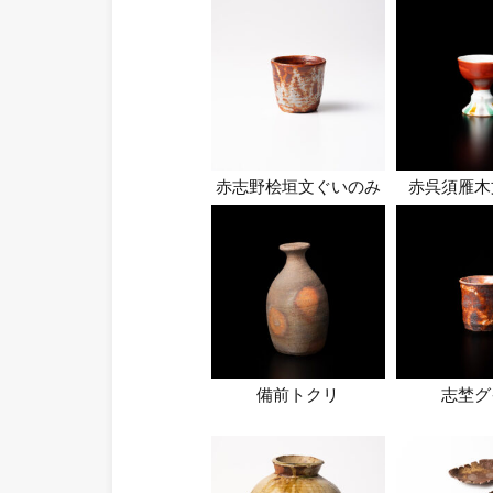
赤志野桧垣文ぐいのみ
赤呉須雁木
備前トクリ
志埜グ