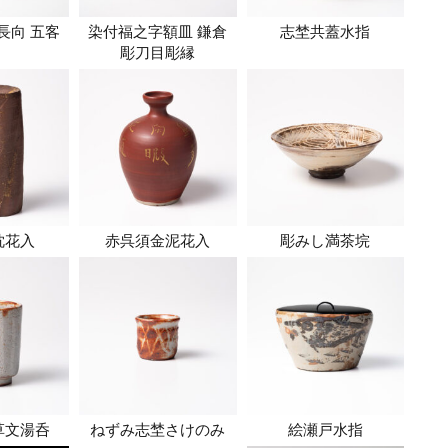
長向 五客
染付福之字額皿 鎌倉
志埜共蓋水指
彫刀目彫縁
枕花入
赤呉須金泥花入
彫みし満茶垸
草文湯呑
ねずみ志埜さけのみ
絵瀬戸水指