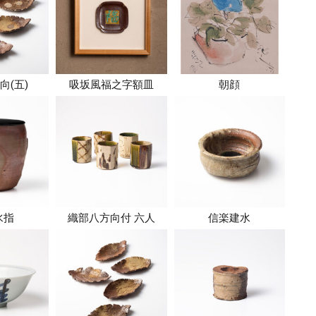
向(五)
吸坂風福之字額皿
朝顔
水指
織部八方向付 六人
信楽建水