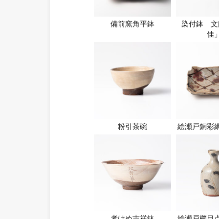
備前窯角平鉢
染付鉢 文
佳
粉引茶碗
絵瀬戸銅彩
者けめ吉祥鉢
絵瀬戸櫛目