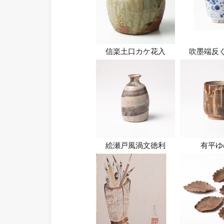
信楽土口カケ花入
吹墨端反
絵瀬戸風渦文徳利
有平ゆ