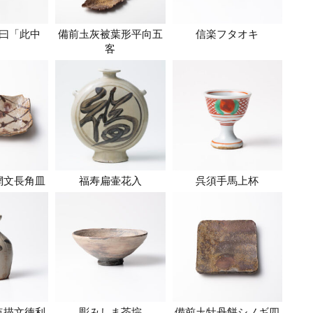
曰「此中
備前圡灰被葉形平向五
信楽フタオキ
」
客
網文長角皿
福寿扁壷花入
呉須手馬上杯
点描文徳利
彫みしま茶垸
備前圡牡丹餅シノギ四