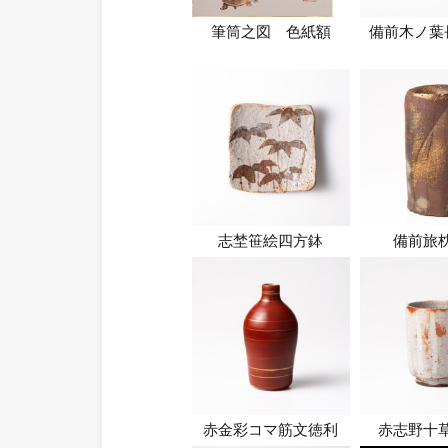
筆筒之図 色紙額
備前木ノ葉
志埜笹絵四方鉢
備前旅
赤金彩コマ筋文徳利
赤志野十