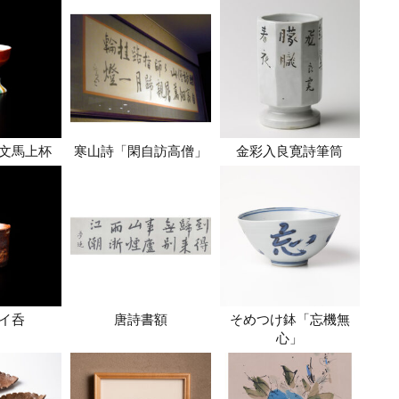
文馬上杯
寒山詩「閑自訪高僧」
金彩入良寛詩筆筒
イ呑
唐詩書額
そめつけ鉢「忘機無
心」