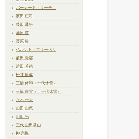
バーナード・リーチ
濱田 庄司
藤田 喬平
藤原 啓
藤原 建
ベルント・フリーベリ
前田 青邨
益田 芳徳
松井 康成
三輪 休和（十代休雪）
三輪 壽雪（十一代休雪）
八木 一夫
山田 山庵
山田 光
三代 山田常山
柳 宗悦