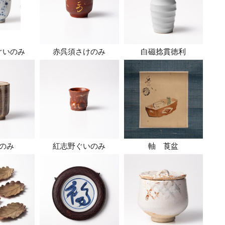
ぐいのみ
赤呉須さけのみ
白磁捻貫徳利
のみ
紅志野ぐいのみ
軸 莨盆