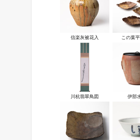
信楽灰被花入
この葉平
川杭翡翠鳥図
伊部