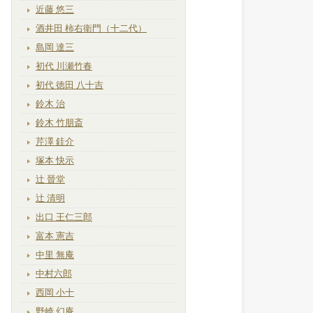
近藤 悠三
酒井田 柿右衛門（十二代）
島岡 達三
初代 川瀬竹春
初代 徳田 八十吉
鈴木 治
鈴木 竹朋斎
芹澤 銈介
塚本 快示
辻 晉堂
辻 清明
出口 王仁三郎
富本 憲吉
中里 無庵
中村六郎
西岡 小十
野崎 幻庵