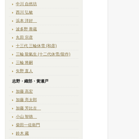
中川 自然坊
西川 弘敏
浜本 洋好
波多野 善蔵
丸田 宗彦
十三代 三輪休雪 (和彦)
三輪 龍氣生 (十二代休雪/龍作)
三輪 将嗣
矢野 直人
志野・織部・黄瀬戸
加藤 高宏
加藤 亮太郎
加藤 芳比古
小山 智徳
柴田一佐衛門
鈴木 藏