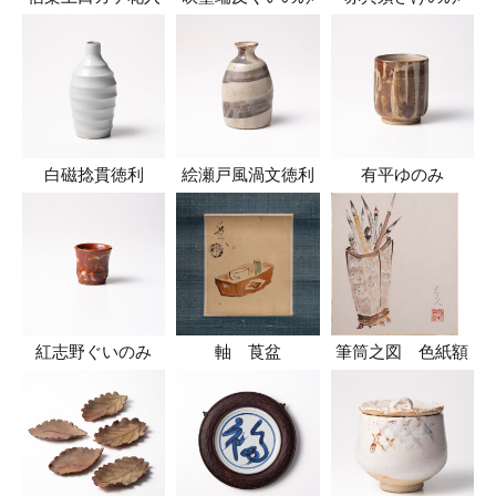
白磁捻貫徳利
絵瀬戸風渦文徳利
有平ゆのみ
紅志野ぐいのみ
軸 莨盆
筆筒之図 色紙額