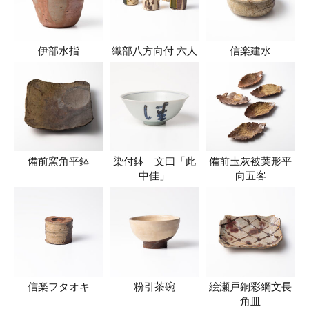
伊部水指
織部八方向付 六人
信楽建水
備前窯角平鉢
染付鉢 文曰「此
備前圡灰被葉形平
中佳」
向五客
信楽フタオキ
粉引茶碗
絵瀬戸銅彩網文長
角皿