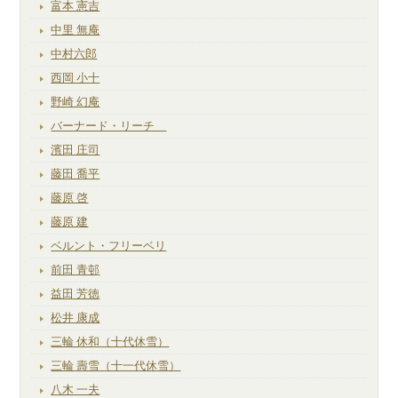
富本 憲吉
中里 無庵
中村六郎
西岡 小十
野崎 幻庵
バーナード・リーチ
濱田 庄司
藤田 喬平
藤原 啓
藤原 建
ベルント・フリーベリ
前田 青邨
益田 芳徳
松井 康成
三輪 休和（十代休雪）
三輪 壽雪（十一代休雪）
八木 一夫