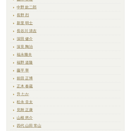
中野 欽二郎
長野 烈
新里 明士
長谷川 清吉
深田 健介
深見 陶治
福永幾夫
福野 道隆
藤平 寧
前田 正博
正木 春蔵
升 たか
松永 圭太
見附 正康
山根 悠介
四代 山田 常山