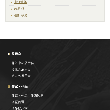
由水常雄
若尾 経
渡部 秋彦
展示会
開催中の展示会
今後の展示会
過去の展示会
作家・作品
作家・作品・作家陶歴
酒盃百選
名作展示室