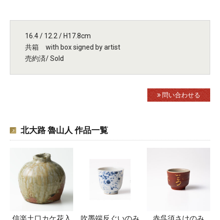
16.4 / 12.2 / H17.8cm
共箱 with box signed by artist
売約済/ Sold
問い合わせる
北大路 魯山人 作品一覧
信楽土口カケ花入
吹墨端反ぐいのみ
赤呉須さけのみ