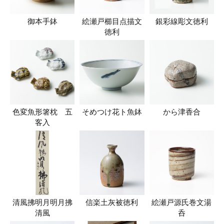
御本手鉢
絵瀬戸櫛目点描文
銀彩線彫文徳利
徳利
色変魚形箸枕 五
そめつけ花ト魚鉢
から津香合
客入
清風拂明月明月拂
信楽土灰被徳利
絵瀬戸源氏巻文湯
清風
呑