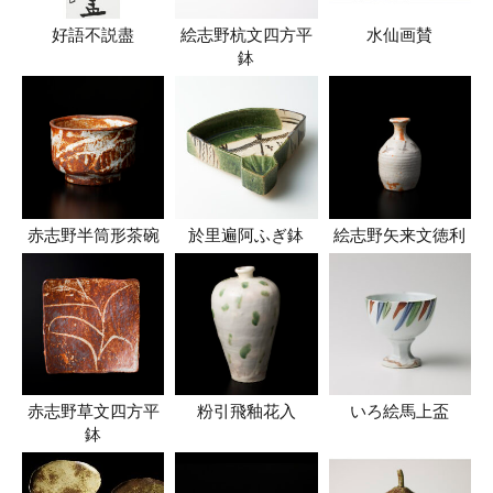
好語不説盡
絵志野杭文四方平
水仙画賛
鉢
赤志野半筒形茶碗
於里遍阿ふぎ鉢
絵志野矢来文徳利
赤志野草文四方平
粉引飛釉花入
いろ絵馬上盃
鉢