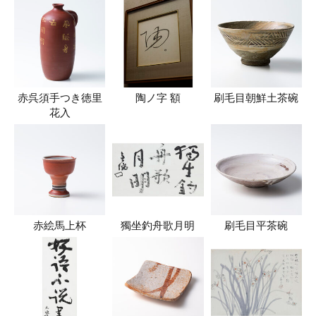
赤呉須手つき徳里
陶ノ字 額
刷毛目朝鮮土茶碗
花入
赤絵馬上杯
獨坐釣舟歌月明
刷毛目平茶碗