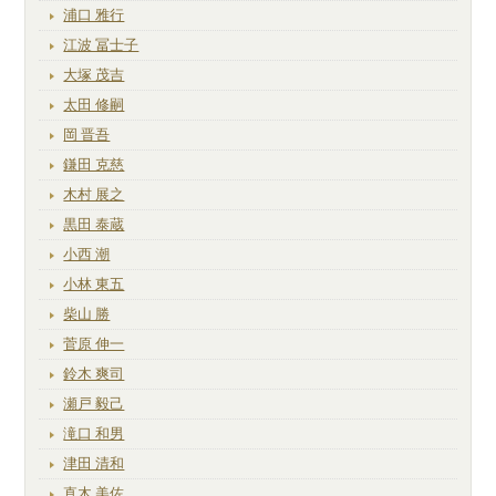
浦口 雅行
江波 冨士子
大塚 茂吉
太田 修嗣
岡 晋吾
鎌田 克慈
木村 展之
黒田 泰蔵
小西 潮
小林 東五
柴山 勝
菅原 伸一
鈴木 爽司
瀬戸 毅己
滝口 和男
津田 清和
直木 美佐