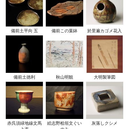
備前土平向 五
備前この葉鉢
於里遍カゴメ花入
備前土徳利
秋山明観
大明製筆図
赤呉須緑地線文馬
絵志野桧垣文ぐい
灰落しクシメ