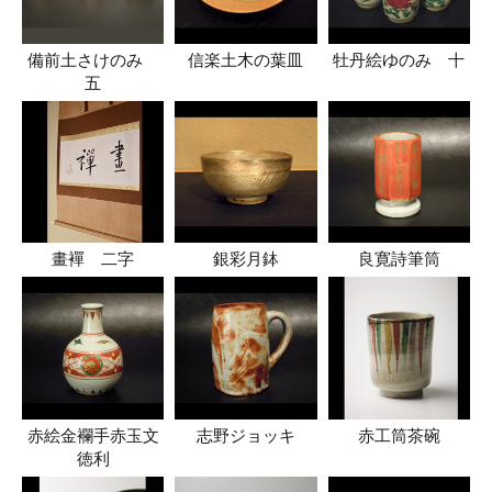
備前土さけのみ
信楽土木の葉皿
牡丹絵ゆのみ 十
五
畫襌 二字
銀彩月鉢
良寛詩筆筒
赤絵金襴手赤玉文
志野ジョッキ
赤工筒茶碗
徳利