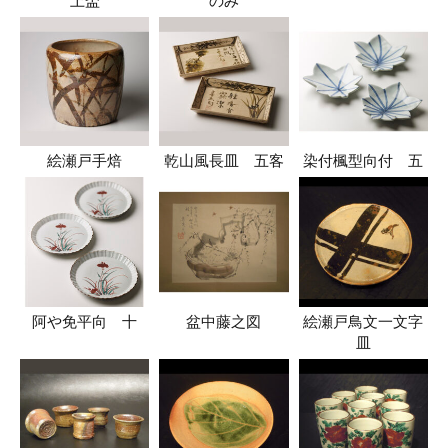
上盃
のみ
絵瀬戸手焙
乾山風長皿 五客
染付楓型向付 五
阿や免平向 十
盆中藤之図
絵瀬戸鳥文一文字
皿