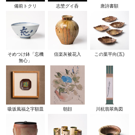
備前トクリ
志埜グイ呑
唐詩書額
そめつけ鉢「忘機
信楽灰被花入
この葉平向(五)
無心」
吸坂風福之字額皿
朝顔
川杭翡翠鳥図