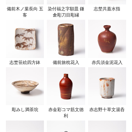
備前木ノ葉長向 五
染付福之字額皿 鎌
志埜共蓋水指
客
倉彫刀目彫縁
志埜笹絵四方鉢
備前旅枕花入
赤呉須金泥花入
彫みし満茶垸
赤金彩コマ筋文徳
赤志野十草文湯呑
利