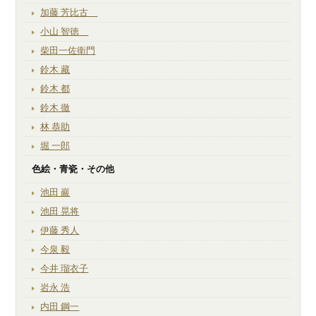
加藤 芳比古
小山 智徳
柴田一佐衛門
鈴木 藏
鈴木 都
鈴木 徹
林 恭助
堀 一郎
色絵・青瓷・その他
池田 巖
池田 晃将
伊藤 秀人
今泉 毅
今井 瑠衣子
岩永 浩
内田 鋼一