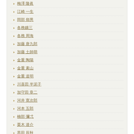
梅澤 隆眞
江崎 一生
岡部 嶺男
各務鑛三
各務 周海
加藤 唐九郎
加藤 土師萌
金重 陶陽
金重 素山
金重 道明
川喜田 半泥子
加守田 章二
河井 寛次郎
河本 五郎
楠部 彌弌
栗木 達介
黒田 辰秋