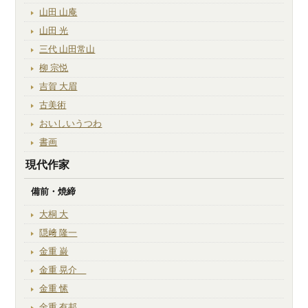
山田 山庵
山田 光
三代 山田常山
柳 宗悦
吉賀 大眉
古美術
おいしいうつわ
書画
現代作家
備前・焼締
大桐 大
隠﨑 隆一
金重 巌
金重 晃介
金重 愫
金重 有邦