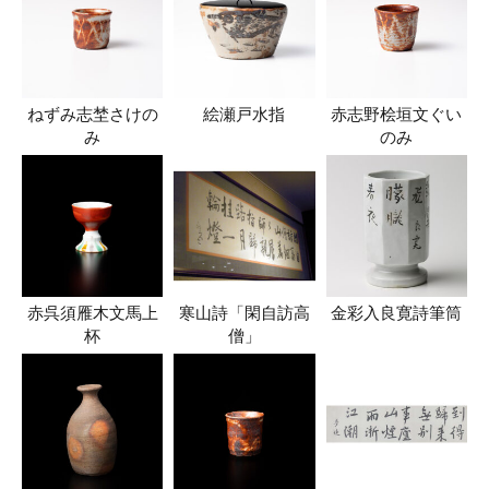
ねずみ志埜さけの
絵瀬戸水指
赤志野桧垣文ぐい
み
のみ
赤呉須雁木文馬上
寒山詩「閑自訪高
金彩入良寛詩筆筒
杯
僧」