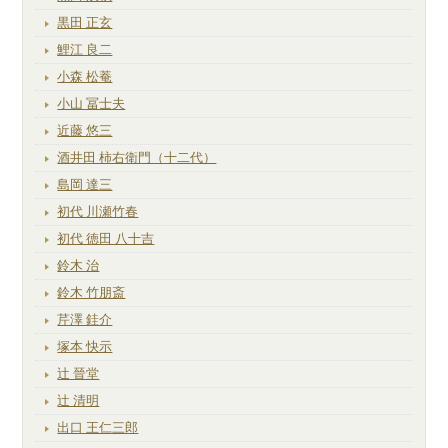
黒田 正玄
鯉江 良二
小森 松菴
小山 冨士夫
近藤 悠三
酒井田 柿右衛門（十二代）
島岡 達三
初代 川瀬竹春
初代 徳田 八十吉
鈴木 治
鈴木 竹朋斎
芹澤 銈介
塚本 快示
辻 晉堂
辻 清明
出口 王仁三郎