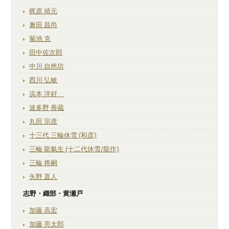
梶原 靖元
兼田 昌尚
菊池 克
田中佐次郎
中川 自然坊
西川 弘敏
浜本 洋好
波多野 善蔵
丸田 宗彦
十三代 三輪休雪 (和彦)
三輪 龍氣生 (十二代休雪/龍作)
三輪 将嗣
矢野 直人
志野・織部・黄瀬戸
加藤 高宏
加藤 亮太郎