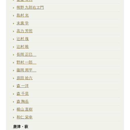
熊野 九郎右ヱ門
島村 光
末廣 学
高力 芳照
辻村 塊
辻村 唯
長岡 正巳
野村 一郎
藤岡 周平
原田 拾六
森 一洋
森 千晃
森 陶岳
横山 直樹
和仁 栄幸
唐津・萩