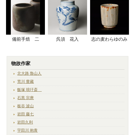
備前手焙 二
呉須 花入
志の麦わらゆのみ
物故作家
北大路 魯山人
荒川 豊藏
飯塚 琅玕斎
石黒 宗麿
板谷 波山
岩田 藤七
岩田久利
宇田川 抱青