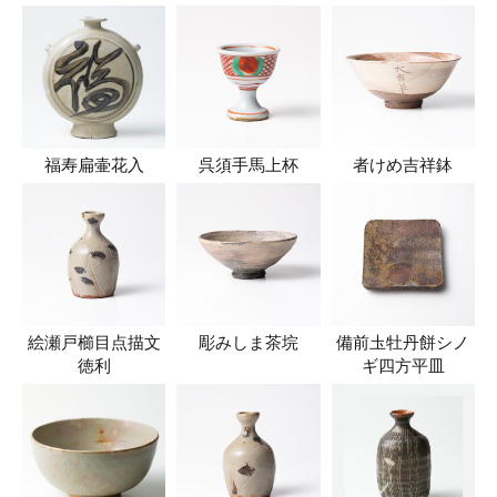
福寿扁壷花入
呉須手馬上杯
者けめ吉祥鉢
絵瀬戸櫛目点描文
彫みしま茶垸
備前圡牡丹餅シノ
徳利
ギ四方平皿