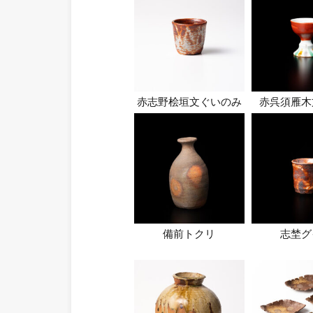
赤志野桧垣文ぐいのみ
赤呉須雁木
備前トクリ
志埜グ