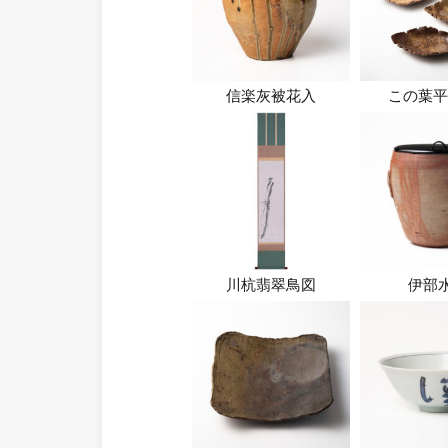
信楽灰被花入
この葉平
川杭翡翠鳥図
伊部