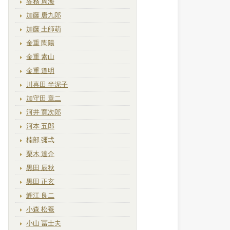
各務 周海
加藤 唐九郎
加藤 土師萌
金重 陶陽
金重 素山
金重 道明
川喜田 半泥子
加守田 章二
河井 寛次郎
河本 五郎
楠部 彌弌
栗木 達介
黒田 辰秋
黒田 正玄
鯉江 良二
小森 松菴
小山 冨士夫