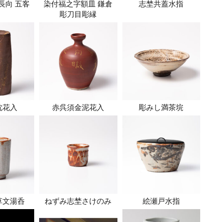
長向 五客
染付福之字額皿 鎌倉
志埜共蓋水指
彫刀目彫縁
枕花入
赤呉須金泥花入
彫みし満茶垸
草文湯呑
ねずみ志埜さけのみ
絵瀬戸水指