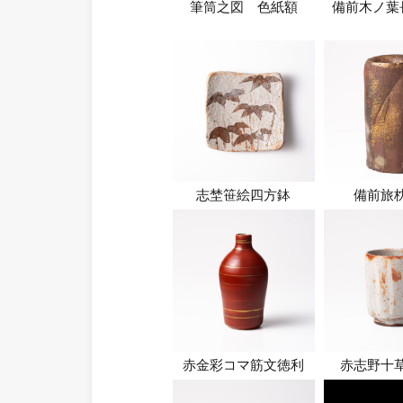
筆筒之図 色紙額
備前木ノ葉
志埜笹絵四方鉢
備前旅
赤金彩コマ筋文徳利
赤志野十