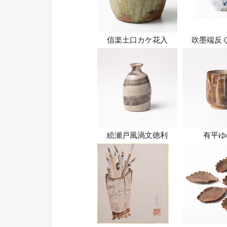
信楽土口カケ花入
吹墨端反
絵瀬戸風渦文徳利
有平ゆ