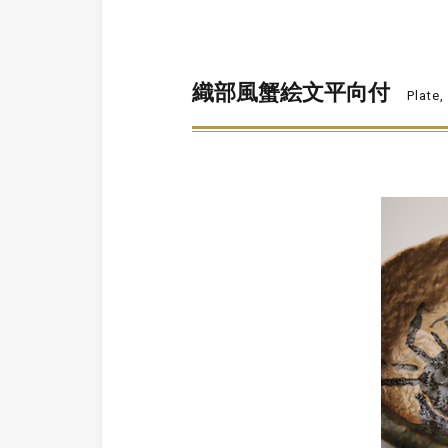
織部風蟹絵文平向付
Plate,