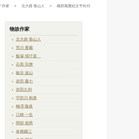
/ 作家
>
北大路 魯山人
>
織部風蟹絵文平向付
物故作家
北大路 魯山人
荒川 豊藏
飯塚 琅玕斎
石黒 宗麿
板谷 波山
岩田 藤七
岩田久利
宇田川 抱青
梅澤 隆眞
江崎 一生
岡部 嶺男
各務鑛三