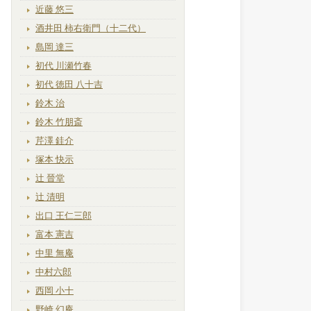
近藤 悠三
酒井田 柿右衛門（十二代）
島岡 達三
初代 川瀬竹春
初代 徳田 八十吉
鈴木 治
鈴木 竹朋斎
芹澤 銈介
塚本 快示
辻 晉堂
辻 清明
出口 王仁三郎
富本 憲吉
中里 無庵
中村六郎
西岡 小十
野崎 幻庵