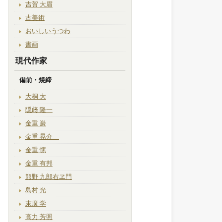
吉賀 大眉
古美術
おいしいうつわ
書画
現代作家
備前・焼締
大桐 大
隠﨑 隆一
金重 巌
金重 晃介
金重 愫
金重 有邦
熊野 九郎右ヱ門
島村 光
末廣 学
高力 芳照