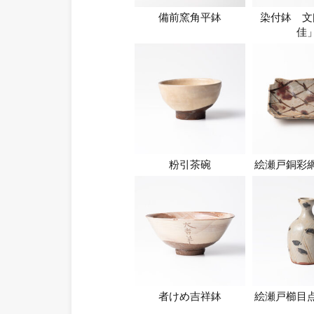
備前窯角平鉢
染付鉢 文
佳
粉引茶碗
絵瀬戸銅彩
者けめ吉祥鉢
絵瀬戸櫛目