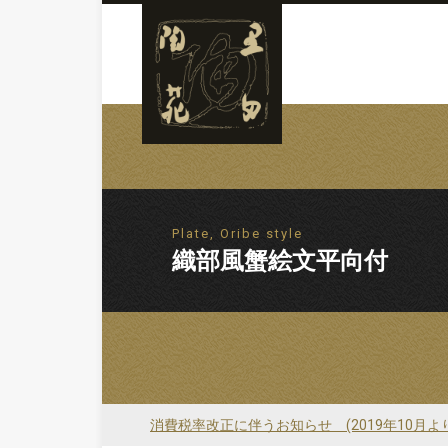
Plate, Oribe style
織部風蟹絵文平向付
消費税率改正に伴うお知らせ (2019年10月よ