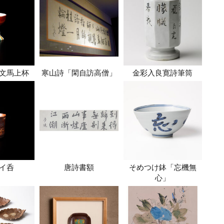
文馬上杯
寒山詩「閑自訪高僧」
金彩入良寛詩筆筒
イ呑
唐詩書額
そめつけ鉢「忘機無
心」