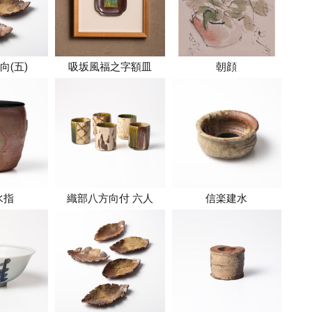
向(五)
吸坂風福之字額皿
朝顔
水指
織部八方向付 六人
信楽建水