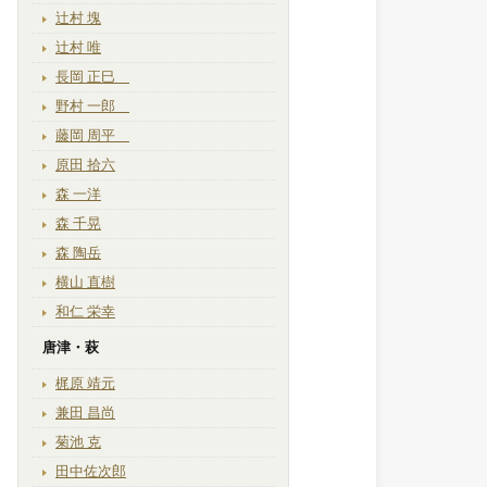
辻村 塊
辻村 唯
長岡 正巳
野村 一郎
藤岡 周平
原田 拾六
森 一洋
森 千晃
森 陶岳
横山 直樹
和仁 栄幸
唐津・萩
梶原 靖元
兼田 昌尚
菊池 克
田中佐次郎