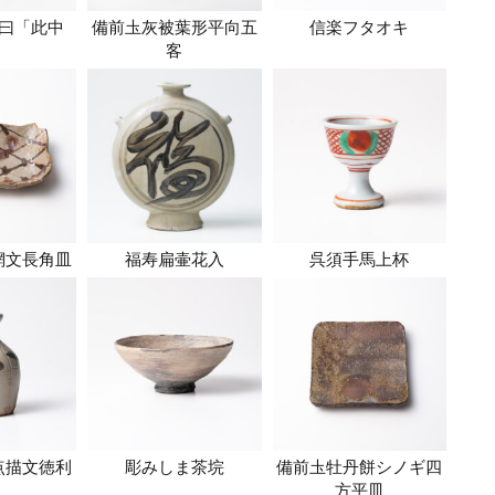
曰「此中
備前圡灰被葉形平向五
信楽フタオキ
」
客
網文長角皿
福寿扁壷花入
呉須手馬上杯
点描文徳利
彫みしま茶垸
備前圡牡丹餅シノギ四
方平皿