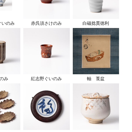
ぐいのみ
赤呉須さけのみ
白磁捻貫徳利
のみ
紅志野ぐいのみ
軸 莨盆