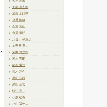
各務 周海
加藤 唐九郎
加藤 土師萌
金重 陶陽
金重 素山
金重 道明
川喜田 半泥子
加守田 章二
%e5%88%a9/
河井 寛次郎
河本 五郎
楠部 彌弌
栗木 達介
黒田 辰秋
黒田 正玄
鯉江 良二
小森 松菴
小山 冨士夫