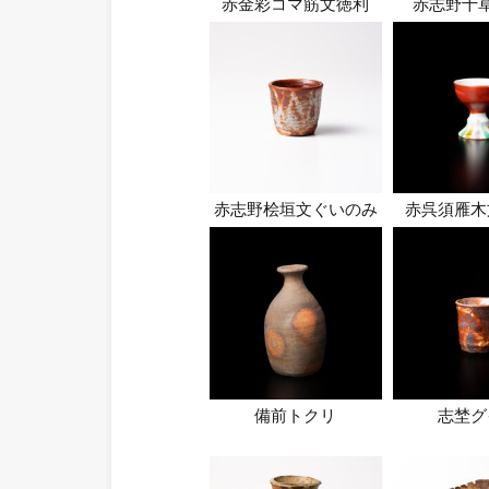
赤金彩コマ筋文徳利
赤志野十
赤志野桧垣文ぐいのみ
赤呉須雁木
備前トクリ
志埜グ