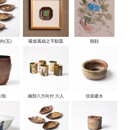
向(五)
吸坂風福之字額皿
朝顔
水指
織部八方向付 六人
信楽建水