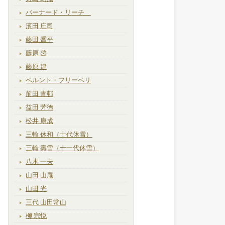
バーナード・リーチ
濱田 庄司
藤田 喬平
藤原 啓
藤原 建
ベルント・フリーベリ
前田 青邨
益田 芳徳
松井 康成
三輪 休和（十代休雪）
三輪 壽雪（十一代休雪）
八木 一夫
山田 山庵
山田 光
三代 山田常山
柳 宗悦