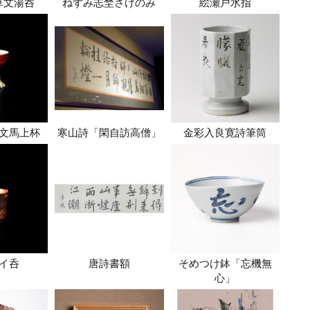
草文湯呑
ねずみ志埜さけのみ
絵瀬戸水指
文馬上杯
寒山詩「閑自訪高僧」
金彩入良寛詩筆筒
イ呑
唐詩書額
そめつけ鉢「忘機無
心」