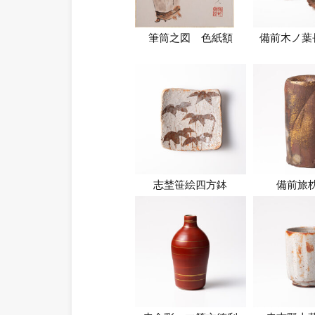
筆筒之図 色紙額
備前木ノ葉
志埜笹絵四方鉢
備前旅