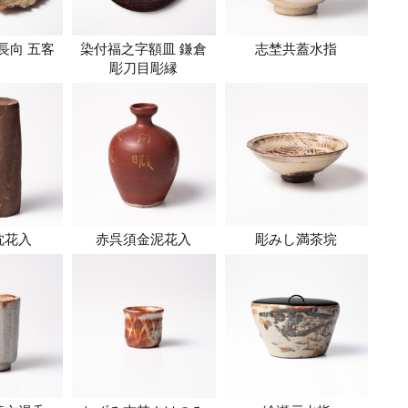
長向 五客
染付福之字額皿 鎌倉
志埜共蓋水指
彫刀目彫縁
枕花入
赤呉須金泥花入
彫みし満茶垸