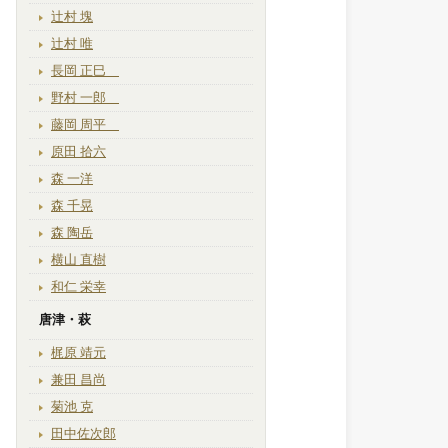
辻村 塊
辻村 唯
長岡 正巳
野村 一郎
藤岡 周平
原田 拾六
森 一洋
森 千晃
森 陶岳
横山 直樹
和仁 栄幸
唐津・萩
梶原 靖元
兼田 昌尚
菊池 克
田中佐次郎