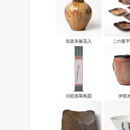
信楽灰被花入
この葉平
川杭翡翠鳥図
伊部