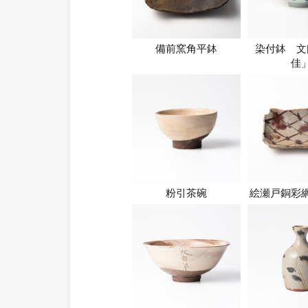
備前窯角平鉢
染付鉢 文
佳
粉引茶碗
絵瀬戸銅彩