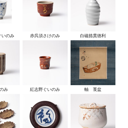
ぐいのみ
赤呉須さけのみ
白磁捻貫徳利
のみ
紅志野ぐいのみ
軸 莨盆