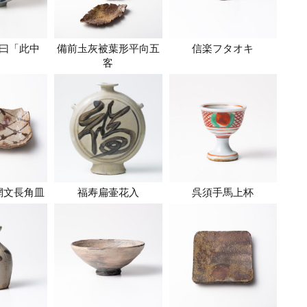
曰「此中
備前圡灰被葉形平向五
信楽フタオキ
」
客
網文長角皿
福寿扁壷花入
呉須手馬上杯