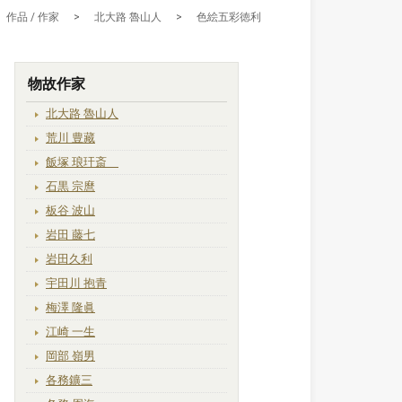
作品 / 作家
>
北大路 魯山人
>
色絵五彩徳利
物故作家
北大路 魯山人
荒川 豊藏
飯塚 琅玕斎
石黒 宗麿
板谷 波山
岩田 藤七
岩田久利
宇田川 抱青
梅澤 隆眞
江崎 一生
岡部 嶺男
各務鑛三