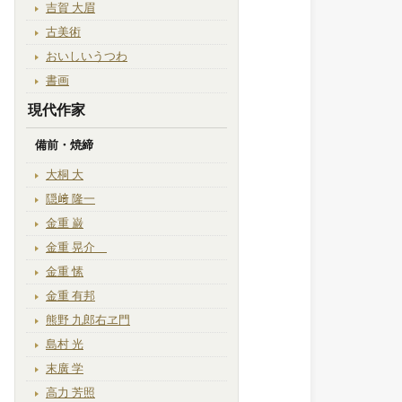
吉賀 大眉
古美術
おいしいうつわ
書画
現代作家
備前・焼締
大桐 大
隠﨑 隆一
金重 巌
金重 晃介
金重 愫
金重 有邦
熊野 九郎右ヱ門
島村 光
末廣 学
高力 芳照