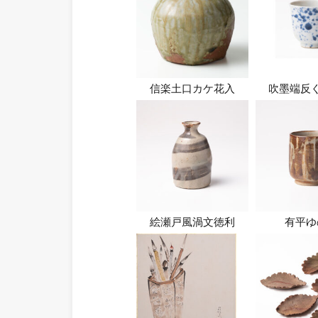
信楽土口カケ花入
吹墨端反
絵瀬戸風渦文徳利
有平ゆ