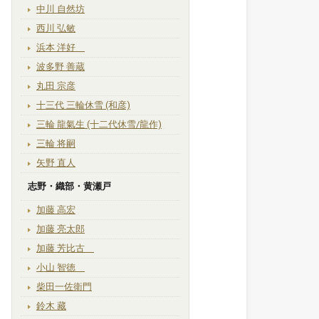
中川 自然坊
西川 弘敏
浜本 洋好
波多野 善蔵
丸田 宗彦
十三代 三輪休雪 (和彦)
三輪 龍氣生 (十二代休雪/龍作)
三輪 将嗣
矢野 直人
志野・織部・黄瀬戸
加藤 高宏
加藤 亮太郎
加藤 芳比古
小山 智徳
柴田一佐衛門
鈴木 藏