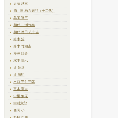
近藤 悠三
酒井田 柿右衛門（十二代）
島岡 達三
初代 川瀬竹春
初代 徳田 八十吉
鈴木 治
鈴木 竹朋斎
芹澤 銈介
塚本 快示
辻 晉堂
辻 清明
出口 王仁三郎
富本 憲吉
中里 無庵
中村六郎
西岡 小十
野崎 幻庵