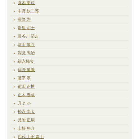
直木 美佐
中野 欽二郎
長野 烈
新里 明士
長谷川 清吉
深田 健介
深見 陶治
福永幾夫
福野 道隆
藤平 寧
前田 正博
正木 春蔵
升 たか
松永 圭太
見附 正康
山根 悠介
四代 山田 常山