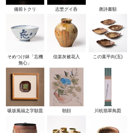
備前トクリ
志埜グイ呑
唐詩書額
そめつけ鉢「忘機
信楽灰被花入
この葉平向(五)
無心」
吸坂風福之字額皿
朝顔
川杭翡翠鳥図