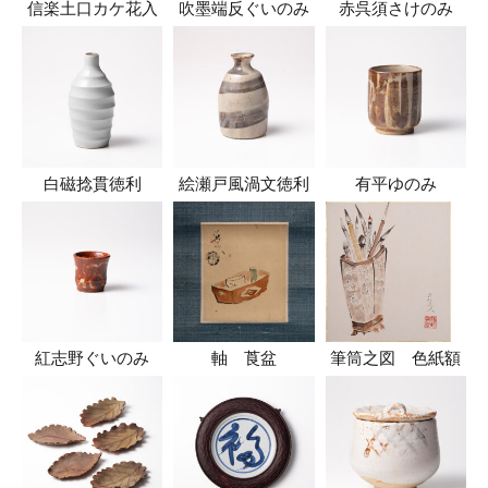
信楽土口カケ花入
吹墨端反ぐいのみ
赤呉須さけのみ
白磁捻貫徳利
絵瀬戸風渦文徳利
有平ゆのみ
紅志野ぐいのみ
軸 莨盆
筆筒之図 色紙額