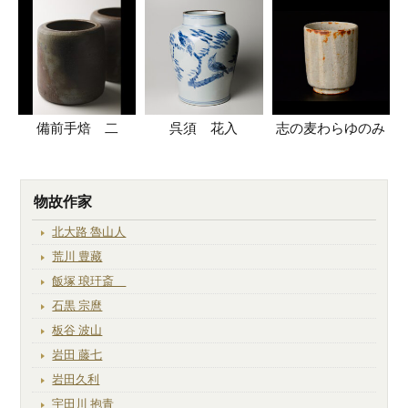
備前手焙 二
呉須 花入
志の麦わらゆのみ
物故作家
北大路 魯山人
荒川 豊藏
飯塚 琅玕斎
石黒 宗麿
板谷 波山
岩田 藤七
岩田久利
宇田川 抱青