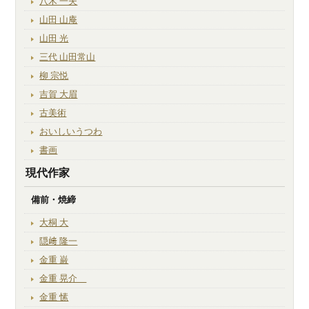
八木 一夫
山田 山庵
山田 光
三代 山田常山
柳 宗悦
吉賀 大眉
古美術
おいしいうつわ
書画
現代作家
備前・焼締
大桐 大
隠﨑 隆一
金重 巌
金重 晃介
金重 愫