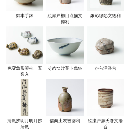
御本手鉢
絵瀬戸櫛目点描文
銀彩線彫文徳利
徳利
色変魚形箸枕 五
そめつけ花ト魚鉢
から津香合
客入
清風拂明月明月拂
信楽土灰被徳利
絵瀬戸源氏巻文湯
清風
呑