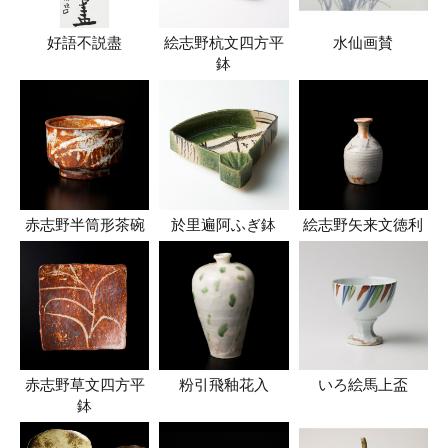
好語不説盡
絵志野杭文四方平
水仙画賛
鉢
赤志野半筒形茶碗
於里遍阿ふぎ鉢
絵志野矢来文徳利
赤志野草文四方平
粉引飛釉花入
いろ絵馬上盃
鉢