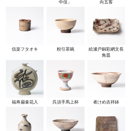
中佳」
向五客
信楽フタオキ
粉引茶碗
絵瀬戸銅彩網文長
角皿
福寿扁壷花入
呉須手馬上杯
者けめ吉祥鉢