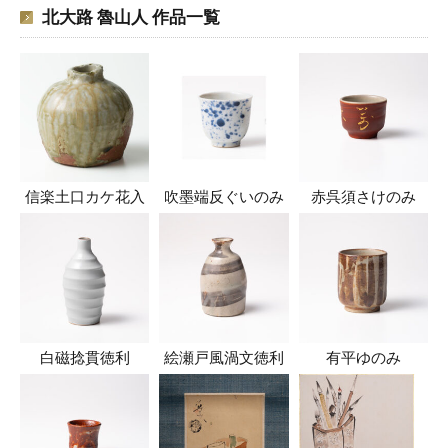
北大路 魯山人 作品一覧
信楽土口カケ花入
吹墨端反ぐいのみ
赤呉須さけのみ
白磁捻貫徳利
絵瀬戸風渦文徳利
有平ゆのみ