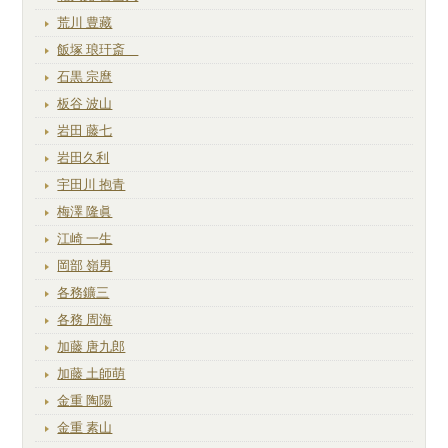
荒川 豊藏
飯塚 琅玕斎
石黒 宗麿
板谷 波山
岩田 藤七
岩田久利
宇田川 抱青
梅澤 隆眞
江崎 一生
岡部 嶺男
各務鑛三
各務 周海
加藤 唐九郎
加藤 土師萌
金重 陶陽
金重 素山