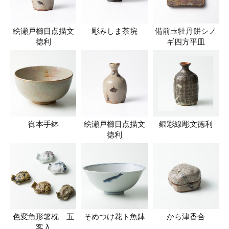
絵瀬戸櫛目点描文
彫みしま茶垸
備前圡牡丹餅シノ
徳利
ギ四方平皿
御本手鉢
絵瀬戸櫛目点描文
銀彩線彫文徳利
徳利
色変魚形箸枕 五
そめつけ花ト魚鉢
から津香合
客入