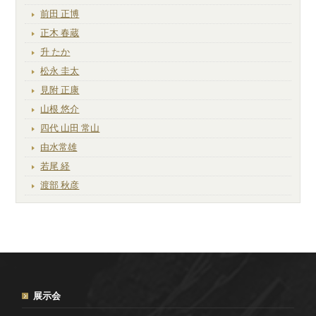
前田 正博
正木 春蔵
升 たか
松永 圭太
見附 正康
山根 悠介
四代 山田 常山
由水常雄
若尾 経
渡部 秋彦
展示会