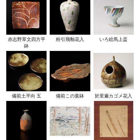
赤志野草文四方平
粉引飛釉花入
いろ絵馬上盃
鉢
備前土平向 五
備前この葉鉢
於里遍カゴメ花入