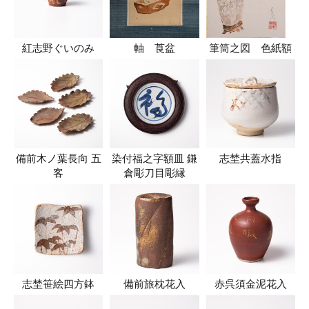
紅志野ぐいのみ
軸 莨盆
筆筒之図 色紙額
備前木ノ葉長向 五
染付福之字額皿 鎌
志埜共蓋水指
客
倉彫刀目彫縁
志埜笹絵四方鉢
備前旅枕花入
赤呉須金泥花入