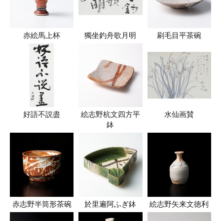
赤絵馬上杯
獨坐釣舟歌月明
刷毛目平茶碗
好語不説盡
絵志野杭文四方平
水仙画賛
鉢
赤志野半筒形茶碗
於里遍阿ふぎ鉢
絵志野矢来文徳利