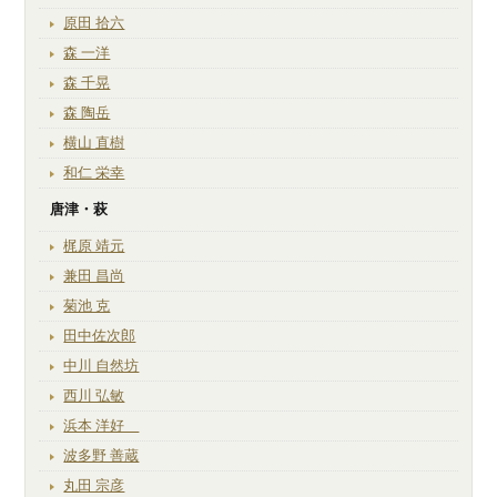
原田 拾六
森 一洋
森 千晃
森 陶岳
横山 直樹
和仁 栄幸
唐津・萩
梶原 靖元
兼田 昌尚
菊池 克
田中佐次郎
中川 自然坊
西川 弘敏
浜本 洋好
波多野 善蔵
丸田 宗彦