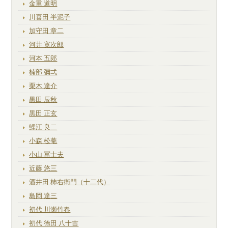
金重 道明
川喜田 半泥子
加守田 章二
河井 寛次郎
河本 五郎
楠部 彌弌
栗木 達介
黒田 辰秋
黒田 正玄
鯉江 良二
小森 松菴
小山 冨士夫
近藤 悠三
酒井田 柿右衛門（十二代）
島岡 達三
初代 川瀬竹春
初代 徳田 八十吉