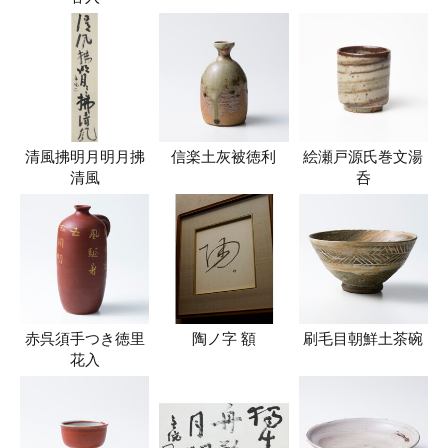
清風拂明月明月拂
信楽土灰被徳利
絵瀬戸源氏巻文湯
清風
呑
赤呉須手つき徳里
陶ノ字 額
刷毛目朝鮮土茶碗
花入