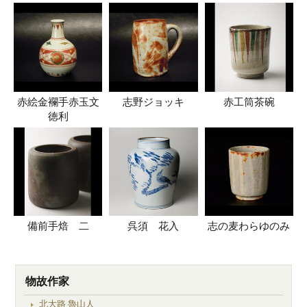
赤絵金襴手赤玉文
志野ジョッキ
赤工筒茶碗
徳利
備前手焙 二
呉須 花入
志の麦わらゆのみ
物故作家
北大路 魯山人