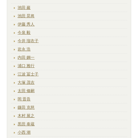
池田 巖
池田 晃将
伊藤 秀人
今泉 毅
今井 瑠衣子
岩永 浩
内田 鋼一
浦口 雅行
江波 冨士子
大塚 茂吉
太田 修嗣
岡 晋吾
鎌田 克慈
木村 展之
黒田 泰蔵
小西 潮