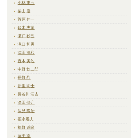
小林 東五
柴山 勝
菅原 伸一
鈴木 爽司
瀬戸 毅己
滝口 和男
津田 清和
直木 美佐
中野 欽二郎
長野 烈
新里 明士
長谷川 清吉
深田 健介
深見 陶治
福永幾夫
福野 道隆
藤平 寧