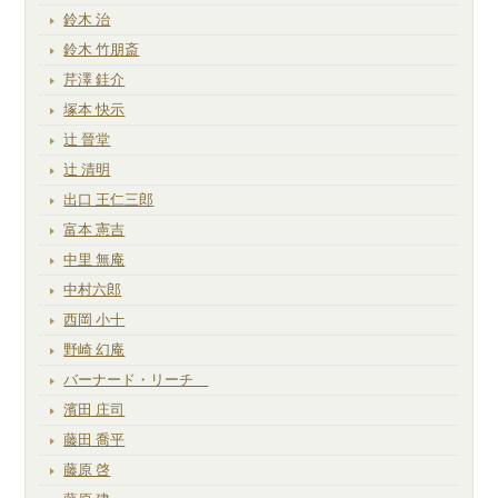
鈴木 治
鈴木 竹朋斎
芹澤 銈介
塚本 快示
辻 晉堂
辻 清明
出口 王仁三郎
富本 憲吉
中里 無庵
中村六郎
西岡 小十
野崎 幻庵
バーナード・リーチ
濱田 庄司
藤田 喬平
藤原 啓