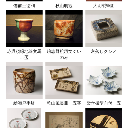
備前土徳利
秋山明観
大明製筆図
赤呉須緑地線文馬
絵志野桧垣文ぐい
灰落しクシメ
上盃
のみ
絵瀬戸手焙
乾山風長皿 五客
染付楓型向付 五