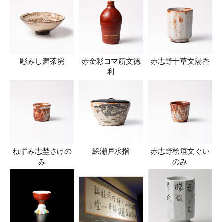
彫みし満茶垸
赤金彩コマ筋文徳
赤志野十草文湯呑
利
ねずみ志埜さけの
絵瀬戸水指
赤志野桧垣文ぐい
み
のみ