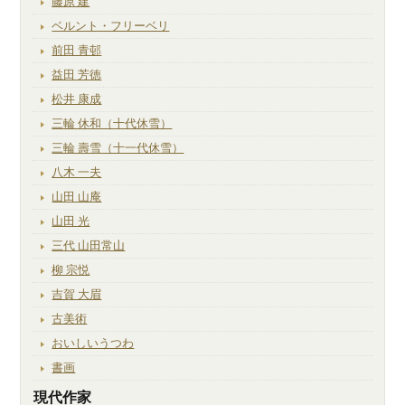
藤原 建
ベルント・フリーベリ
前田 青邨
益田 芳徳
松井 康成
三輪 休和（十代休雪）
三輪 壽雪（十一代休雪）
八木 一夫
山田 山庵
山田 光
三代 山田常山
柳 宗悦
吉賀 大眉
古美術
おいしいうつわ
書画
現代作家