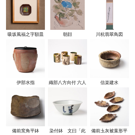
吸坂風福之字額皿
朝顔
川杭翡翠鳥図
伊部水指
織部八方向付 六人
信楽建水
備前窯角平鉢
染付鉢 文曰「此
備前圡灰被葉形平