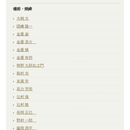
備前・焼締
大桐 大
隠﨑 隆一
金重 巌
金重 晃介
金重 愫
金重 有邦
熊野 九郎右ヱ門
島村 光
末廣 学
高力 芳照
辻村 塊
辻村 唯
長岡 正巳
野村 一郎
藤岡 周平