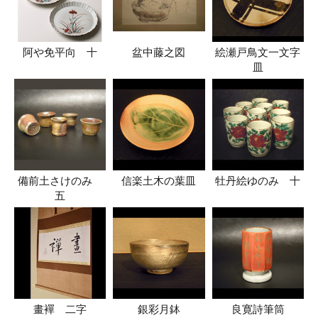
阿や免平向 十
盆中藤之図
絵瀬戸鳥文一文字
皿
備前土さけのみ
信楽土木の葉皿
牡丹絵ゆのみ 十
五
畫襌 二字
銀彩月鉢
良寛詩筆筒