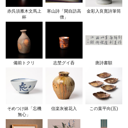
赤呉須雁木文馬上
寒山詩「閑自訪高
金彩入良寛詩筆筒
杯
僧」
備前トクリ
志埜グイ呑
唐詩書額
そめつけ鉢「忘機
信楽灰被花入
この葉平向(五)
無心」